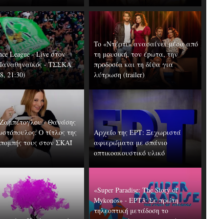
To «Ντέρτι» ανασαίνει μέσα από
nce League - Live στον
τη μουσική, τον έpωτα, την
Παναθηναϊκός - ΤΣΣΚΑ
προδοσία και τη δίψα για
8, 21:30)
λύτρωση (trailer)
Ζαμπέτογλου - Θανάσης
στόπουλος: Ο τίτλος της
Αρχείο της ΕΡΤ: Ξεχωριστά
κπομπής τους στον ΣΚΑΪ
αφιερώματα με σπάνιο
οπτικοακουστικό υλικό
«Super Paradise: The Story of
Mykonos» - ΕΡΤ3: Σε πρώτη
τηλεοπτική μετάδοση το