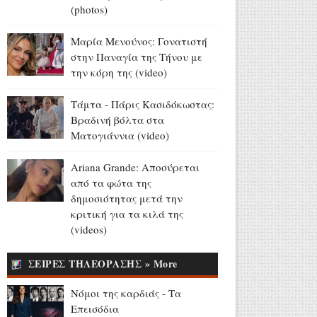
(photos)
ΔΥΠΑ: Επιπλέον 8.000
επιδοτούμενες θέσεις στο
Μαρία Μενούνος: Γονατιστή
πρόγραμμα απασχόλησης
στην Παναγία της Τήνου με
ανέργων 55 ετών και άνω
την κόρη της (video)
Αύγουστος 05, 2026
Τάμτα - Πάρις Κασιδόκωστας:
13 και 15 Αυγούστου: Η ΕΡΤ
Βραδινή βόλτα στα
στην Ίμβρο για τον
Ματογιάννια (video)
Δεκαπενταύγουστο και την
επέτειο των 65 ετών
Ariana Grande: Αποσύρεται
Ιερωσύνης του Οικουμενικού
από τα φώτα της
Πατριάρχου
δημοσιότητας μετά την
Αύγουστος 05, 2026
κριτική για τα κιλά της
Σταματίνα Τσιμτσιλή από
(videos)
Πάρο: «Μια όμορφη μέρα
κρύβεται στις μικρές στιγμές
ΣΕΙΡΕΣ ΤΗΛΕΟΡΑΣΗΣ » More
που μας κάνουν να
χαμογελάμε» (photos)
Νόμοι της καρδιάς - Τα
Αύγουστος 05, 2026
Επεισόδια