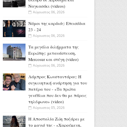
Ναγκασάκι (videos)
Αύγουστος 06, 2026
Νόμοι της καρδιάς: Επεισόδια
23 - 24
Αύγουστος 06, 2026
Τα μεγάλα διλήμματα της
Ευρώπης: μετανάστευση,
Mercosur και στέγη (video)
Αύγουστος 06, 2026
Λάμπρος Κωνσταντάρας: H
συγκινητική ανάρτηση για τον
πατέρα του - «Τα πρώτα
γενέθλια που δεν θα με πάρεις
τηλέφωνο» (video)
Αύγουστος 05, 2026
Η Αποστολία Ζώη ποζάρει με
το μαγιό της - «Χαρούμενη,