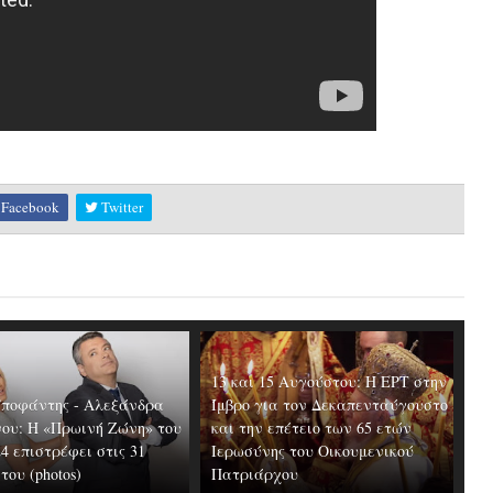
Facebook
Twitter
13 και 15 Αυγούστου: Η ΕΡΤ στην
Υποφάντης - Αλεξάνδρα
Ίμβρο για τον Δεκαπενταύγουστο
ου: Η «Πρωινή Ζώνη» του
και την επέτειο των 65 ετών
24 επιστρέφει στις 31
Ιερωσύνης του Οικουμενικού
ου (photos)
Πατριάρχου