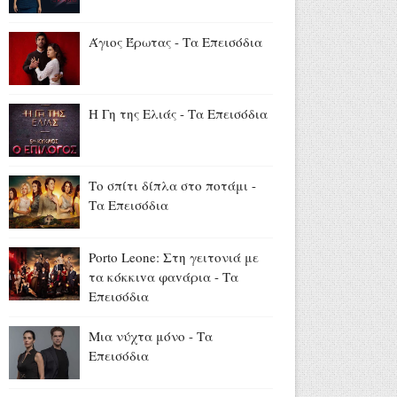
Ψινάκης για Νίνο: «Δούλευε
στη Θεσσαλονίκη, τον
Άγιος Έρωτας - Τα Επεισόδια
μπέρδεψαν με κάποιον άλλο
και τον «γάζωσαν» με
καλάσνικοφ» (video)
Η Γη της Ελιάς - Τα Επεισόδια
Αύγουστος 05, 2026
«Κρίνο και Αγκάθι»: Το
πρώτο backstage φωτογραφικό
Το σπίτι δίπλα στο ποτάμι -
υλικό από τα γυρίσματα
Τα Επεισόδια
(trailer+photos)
Αύγουστος 05, 2026
Porto Leone: Στη γειτονιά με
Conference League - Live στον
τα κόκκιvα φαvάρια - Τα
ΣΚΑΪ: Παναθηναϊκός - ΤΣΣΚΑ
Επεισόδια
1948 (5/8, 21:30)
Αύγουστος 05, 2026
Μια νύχτα μόνο - Τα
Επεισόδια