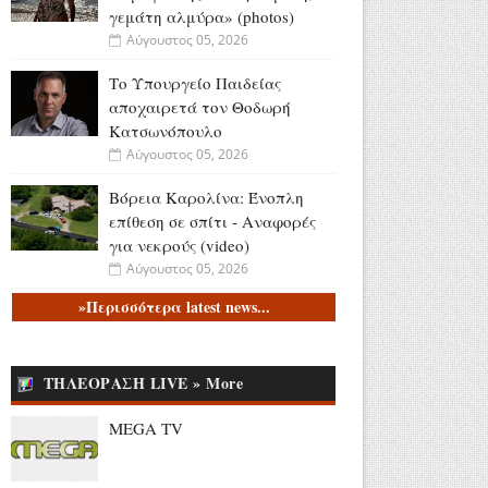
γεμάτη αλμύρα» (photos)
Αύγουστος 05, 2026
Το Υπουργείο Παιδείας
αποχαιρετά τον Θοδωρή
Κατσωνόπουλο
Αύγουστος 05, 2026
Βόρεια Καρολίνα: Ένοπλη
επίθεση σε σπίτι - Αναφορές
για νεκρούς (video)
Αύγουστος 05, 2026
»Περισσότερα latest news...
Υψηλές πτήσεις για το
ERTFLIX: 22.551.894 views
τον Ιούλιο
ΤΗΛΕΟΡΑΣΗ LIVE » More
Αύγουστος 05, 2026
Νίκος Υποφάντης -
MEGA TV
Αλεξάνδρα Καϋμένου: Η
«Πρωινή Ζώνη» του Action 24