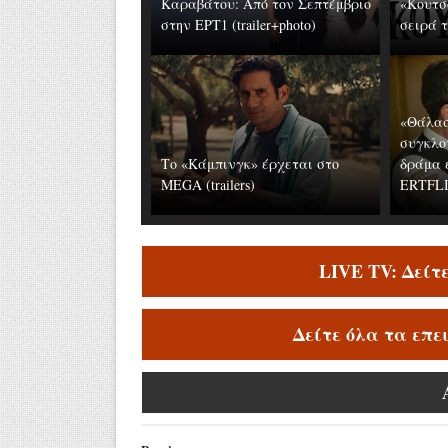
Καραβάτου: Από τον Σεπτέμβριο
«Κουτσ
στην ΕΡΤ1 (trailer+photo)
σειρά τ
«Θάλασ
συγκλο
Το «Κάμπινγκ» έρχεται στο
δράμα 
MEGA (trailers)
ERTFLIX
LIVE TV: Δείτ
Δείτε όλα τα επε