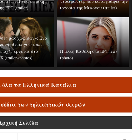
ουπιές»: Η νέα κωμική
ντοκιμαντέρ που καταγράφει την
ης ΕΡΤ (trailer)
ιστορία της Μυκόνου (trailer)
σες μας χώρισαν»: Ένα
νιστικό οικογενειακό
εποχής έρχεται στο
Η Έλλη Κασόλη στο ΕΡΤnews
 (trailer+photos)
(photo)
ε όλα τα Ελληνικά Κανάλια
ισόδια των τηλεοπτικών σειρών
Αρχική Σελίδα