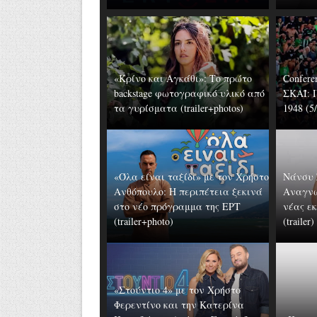
«Κρίνο και Αγκάθι»: Το πρώτο
Confere
backstage φωτογραφικό υλικό από
ΣΚΑΪ: 
τα γυρίσματα (trailer+photos)
1948 (5/
«Όλα είναι ταξίδι» με τον Χρήστο
Νάνσυ 
Ανθόπουλο: Η περιπέτεια ξεκινά
Αναγνω
στο νέο πρόγραμμα της ΕΡΤ
νέας ε
(trailer+photo)
(trailer)
«Στούντιο 4» με τον Χρήστο
Φερεντίνο και την Κατερίνα