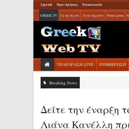
Σχετικά
Όροι Χρήσης
Επικοινωνία
GREEK TV
Γη της Ελιάς
Άγιος Έρωτας
Porto Leone
Ν
ΤΗΛΕΟΡΑΣΗ LIVE
ΕΝΗΜΕΡΩΣΗ
Breaking News
Δείτε την έναρξη τ
Λιάνα Κανέλλη πριν