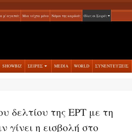
α μ' αγαπάς
Μια νύχτα μόνο
Νόμοι της καρδιάς
Όλες οι Σειρές
SHOWBIZ
ΣΕΙΡΕΣ
MEDIA
WORLD
ΣΥΝΕΝΤΕΥΞΕΙΣ
ου δελτίου της ΕΡΤ με τη
 γίνει η εισβολή στο