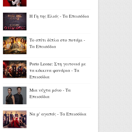
Ασημένιο μετάλλιο για την
Έβελυν Μητροπούλου στο
μήκος (videos)
Η Γη της Ελιάς - Τα Επεισόδια
Αύγουστος 07, 2026
Madison Beer - Justin Herbert:
Το εντυπωσιακό δαχτυλίδι
Το σπίτι δίπλα στο ποτάμι -
αρραβώνων της
Τα Επεισόδια
τραγουδίστριας (videos+photo)
Αύγουστος 07, 2026
Porto Leone: Στη γειτονιά με
Όλιβερ Χάρντι: Σαν σήμερα
τα κόκκιvα φαvάρια - Τα
έφυγε από τη ζωή ο
Επεισόδια
«Χοντρός» της μεγάλης
οθόνης (video+photo)
Μια νύχτα μόνο - Τα
Αύγουστος 07, 2026
Επεισόδια
Να μ' αγαπάς - Τα Επεισόδια