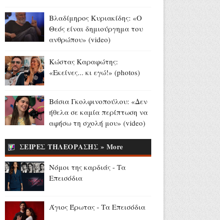
Αύγουστος 07, 2026
Βλαδίμηρος Κυριακίδης: «Ο
«The Quiz with Balls» με
Θεός είναι δημιούργημα του
παρουσιαστή τον Γιάννη
ανθρώπου» (video)
Τσιμιτσέλη: Έρχεται στο νέο
πρόγραμμα του ΣΚΑΪ (trailer)
Κώστας Καραφώτης:
Αύγουστος 07, 2026
«Εκείνες... κι εγώ!» (photos)
Δημόσιες ΣΑΕΚ: 95
ειδικότητες και 860 τμήματα
Βάσια Γκολφινοπούλου: «Δεν
για το εκπαιδευτικό έτος
ήθελα σε καμία περίπτωση να
2026-2027 (photo)
αφήσω τη σχολή μου» (video)
Αύγουστος 07, 2026
ΣΕΙΡΕΣ ΤΗΛΕΟΡΑΣΗΣ » More
97χρονη Βρετανίδα
κατέρριψε το ρεκόρ Γκίνες ως
Νόμοι της καρδιάς - Τα
η γηραιότερη γυναίκα που
Επεισόδια
έκανε wing walk (videos)
Αύγουστος 07, 2026
Άγιος Έρωτας - Τα Επεισόδια
Παγκόσμιο Στίβου Κ20: