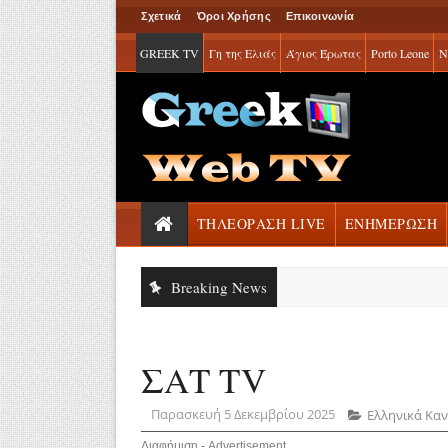
Σχετικά
Όροι Χρήσης
Επικοινωνία
GREEK TV
Γη της Ελιάς
Άγιος Έρωτας
Porto Leone
Ν
ΤΗΛΕΟΡΑΣΗ LIVE
ΕΝΗΜΕΡΩΣΗ
Breaking News
ΣΑΤ TV
Παρασκευή 5 Δεκεμβρίου 2025
Ελληνικά Κα
Διαφήμιση - Advertisement