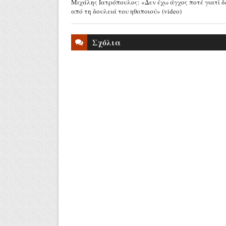
Μιχάλης Ιατρόπουλος: «Δεν έχω άγχος ποτέ γιατί δ
από τη δουλειά του ηθοποιού» (video)
Σχόλια