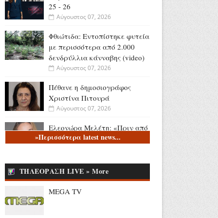
25 - 26
Αύγουστος 07, 2026
Φθιώτιδα: Εντοπίστηκε φυτεία
με περισσότερα από 2.000
δενδρύλλια κάνναβης (video)
Αύγουστος 07, 2026
Πέθανε η δημοσιογράφος
Χριστίνα Πιτουρά
Αύγουστος 07, 2026
Ελεονώρα Μελέτη: «Πριν από
»Περισσότερα latest news...
9 χρόνια, στην ίδια παραλία,
έμαθα ότι είμαι έγκυος» - Η
φωτογραφία της κόρης της
(photo)
ΤΗΛΕΟΡΑΣΗ LIVE » More
Αύγουστος 07, 2026
MEGA TV
Ακύλας για Eurovision:
«Σίγουρα αδικηθήκαμε, το