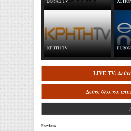
ΒΟΥΛΗ TV
ACTION
ΚΡΗΤΗ TV
EURON
LIVE TV: Δείτ
Δείτε όλα τα επε
Previous