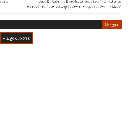
εν ζω
Βίκυ Βολιώτη: «Η υιοθεσία για μένα ήταν κάτι το
αυτονόητο, ίσως να φοβόμουν την εγκυμοσύνη» (videos)
blogger
» Σχολιάστε