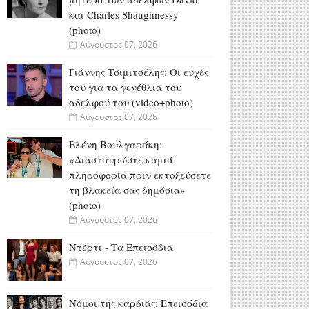
και Charles Shaughnessy
(photo)
Αύγουστος 07, 2026
Γιάννης Τσιμιτσέλης: Οι ευχές
του για τα γενέθλια του
αδελφού του (video+photo)
Αύγουστος 07, 2026
Ελένη Βουλγαράκη:
«Διασταυρώστε καμιά
πληροφορία πριν εκτοξεύσετε
τη βλακεία σας δημόσια»
(photo)
Αύγουστος 07, 2026
Ντέρτι - Τα Επεισόδια
Αύγουστος 07, 2026
Νόμοι της καρδιάς: Επεισόδια