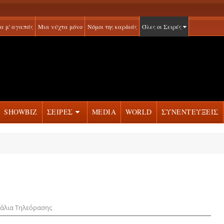
α μ' αγαπάς
Μια νύχτα μόνο
Νόμοι της καρδιάς
Όλες οι Σειρές
SHOWBIZ
ΣΕΙΡΕΣ
MEDIA
WORLD
ΣΥΝΕΝΤΕΥΞΕΙΣ
νάλια Τηλεόρασης