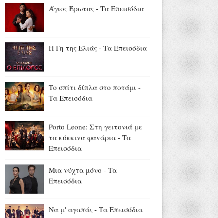
στην Ίμβρο για τον
Άγιος Έρωτας - Τα Επεισόδια
Δεκαπενταύγουστο και την
επέτειο των 65 ετών
Ιερωσύνης του Οικουμενικού
Πατριάρχου
Η Γη της Ελιάς - Τα Επεισόδια
Αύγουστος 07, 2026
«Όλα είναι ταξίδι» με τον
Χρήστο Ανθόπουλο: Η
Το σπίτι δίπλα στο ποτάμι -
περιπέτεια ξεκινά στο νέο
Τα Επεισόδια
πρόγραμμα της ΕΡΤ
(trailer+photo)
Porto Leone: Στη γειτονιά με
Αύγουστος 07, 2026
τα κόκκιvα φαvάρια - Τα
Mike: Τροχαίο για τον ράπερ -
Επεισόδια
«Δεν θα μπορέσω να εργαστώ
για κάποιο χρονικό διάστημα»
Μια νύχτα μόνο - Τα
Αύγουστος 07, 2026
Επεισόδια
Να μ' αγαπάς - Τα Επεισόδια