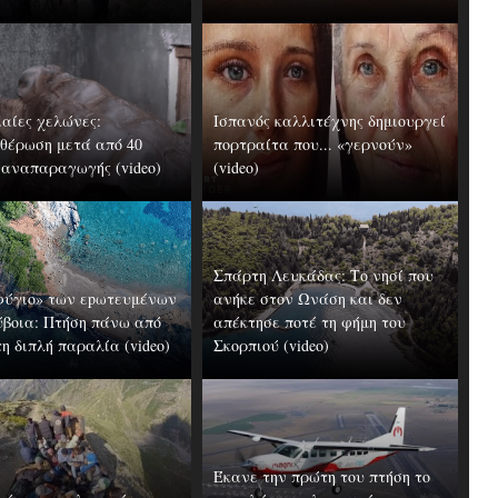
ιαίες χελώνες:
Ισπανός καλλιτέχνης δημιουργεί
θέρωση μετά από 40
πορτραίτα που... «γερνούν»
 αναπαραγωγής (video)
(video)
Σπάρτη Λευκάδας: Το νησί που
ύγιο» των εpωτευμένων
ανήκε στον Ωνάση και δεν
ύβοια: Πτήση πάνω από
απέκτησε ποτέ τη φήμη του
η διπλή παραλία (video)
Σκορπιού (video)
Έκανε την πρώτη του πτήση το