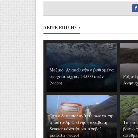
ΔΕΙΤΕ ΕΠΙΣΗΣ :
Μεξικό: Ανακάλυψαν βυθισμένα
ορυχεία ώχρας 14.000 ετών
Ροζ πάγ
(video)
Ανησυχο
Όταν δεν υπολογίζεις σωστά την
απόσταση: Η κίνηση αναβάτη
Το επικ
Scooter κόντεψε να αποβεί
βουνό τ
μοιραία (video)
απύθμε