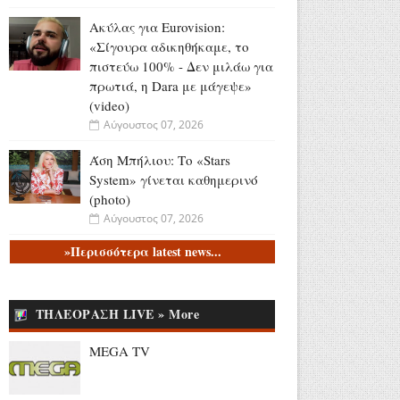
Ακύλας για Eurovision:
«Σίγουρα αδικηθήκαμε, το
πιστεύω 100% - Δεν μιλάω για
πρωτιά, η Dara με μάγεψε»
(video)
Αύγουστος 07, 2026
Άση Μπήλιου: Το «Stars
System» γίνεται καθημερινό
(photo)
Αύγουστος 07, 2026
»Περισσότερα latest news...
Συνελήφθη 31χρονος στη
Γερμανία για 3
ανθρωποκτονίες και 1
απόπειρα που τελέστηκαν
ΤΗΛΕΟΡΑΣΗ LIVE » More
στην Ελλάδα (video)
MEGA TV
Αύγουστος 07, 2026
Νεαρός ταξιδιώτης: «Πάω