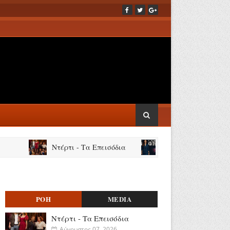
Ντέρτι - Τα Επεισόδια
Νόμοι της καρδιάς: Επεισόδια 
ΡΟΗ
MEDIA
Ντέρτι - Τα Επεισόδια
Αύγουστος 07, 2026