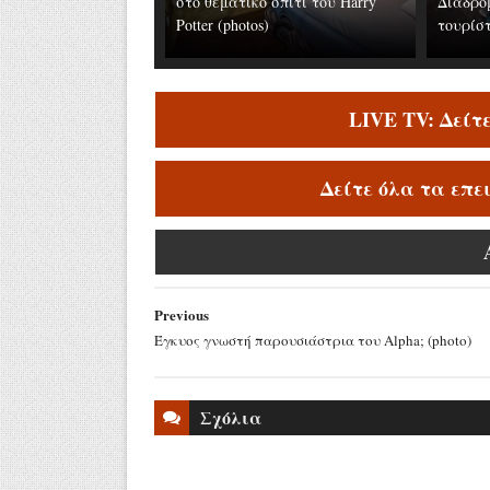
στο θεματικό σπίτι του Harry
Διαδρομ
Potter (photos)
τουρίστ
LIVE TV: Δείτ
Δείτε όλα τα επε
Previous
Έγκυος γνωστή παρουσιάστρια του Alpha; (photo)
Σχόλια