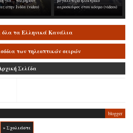
ή για... τολμηρούς
μεγαλύτερο ηλεκτρικό
ες στην Ινδία (video)
αεροσκάφος στον κόσμο (videos)
ε όλα τα Ελληνικά Κανάλια
ισόδια των τηλεοπτικών σειρών
Αρχική Σελίδα
blogger
» Σχολιάστε