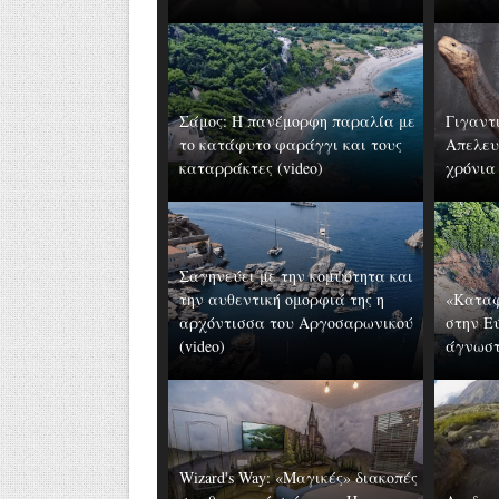
Σάμος: Η πανέμορφη παραλία με
Γιγαντ
το κατάφυτο φαράγγι και τους
Απελευ
καταρράκτες (video)
χρόνια
Σαγηνεύει με την κομψότητα και
την αυθεντική ομορφιά της η
«Καταφ
αρχόντισσα του Αργοσαρωνικού
στην Ε
(video)
άγνωστ
Wizard's Way: «Μαγικές» διακοπές