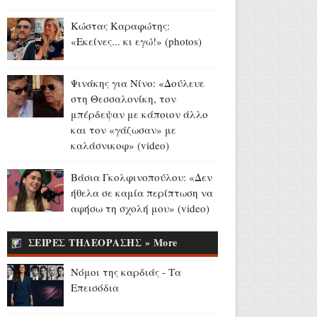
Αύγουστος 07, 2026
Κώστας Καραφώτης:
Παγκόσμιο Στίβου Κ20:
«Εκείνες... κι εγώ!» (photos)
Ασημένιο μετάλλιο για την
Έβελυν Μητροπούλου στο
μήκος (videos)
Ψινάκης για Νίνο: «Δούλευε
Αύγουστος 07, 2026
στη Θεσσαλονίκη, τον
μπέρδεψαν με κάποιον άλλο
Madison Beer - Justin Herbert:
και τον «γάζωσαν» με
Το εντυπωσιακό δαχτυλίδι
καλάσνικοφ» (video)
αρραβώνων της
τραγουδίστριας (videos+photo)
Βάσια Γκολφινοπούλου: «Δεν
Αύγουστος 07, 2026
ήθελα σε καμία περίπτωση να
αφήσω τη σχολή μου» (video)
Όλιβερ Χάρντι: Σαν σήμερα
έφυγε από τη ζωή ο
ΣΕΙΡΕΣ ΤΗΛΕΟΡΑΣΗΣ » More
«Χοντρός» της μεγάλης
οθόνης (video+photo)
Νόμοι της καρδιάς - Τα
Αύγουστος 07, 2026
Επεισόδια
13 και 15 Αυγούστου: Η ΕΡΤ