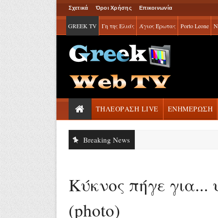
Σχετικά
Όροι Χρήσης
Επικοινωνία
GREEK TV
Γη της Ελιάς
Άγιος Έρωτας
Porto Leone
Ν
ΤΗΛΕΟΡΑΣΗ LIVE
ΕΝΗΜΕΡΩΣΗ
Breaking News
Κύκνος πήγε για...
(photo)