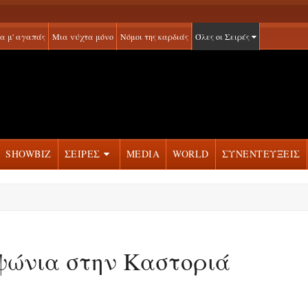
α μ' αγαπάς
Μια νύχτα μόνο
Νόμοι της καρδιάς
Όλες οι Σειρές
SHOWBIZ
ΣΕΙΡΕΣ
MEDIA
WORLD
ΣΥΝΕΝΤΕΥΞΕΙΣ
 ψώνια στην Καστοριά