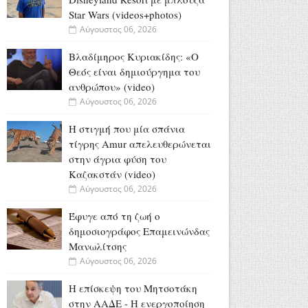
Star Wars (videos+photos)
Αύγουστος 06, 2026
Βλαδίμηρος Κυριακίδης: «Ο
Θεός είναι δημιούργημα του
ανθρώπου» (video)
Αύγουστος 06, 2026
Η στιγμή που μία σπάνια
τίγρης Amur απελευθερώνεται
στην άγρια φύση του
Καζακστάν (video)
Αύγουστος 06, 2026
Έφυγε από τη ζωή ο
δημοσιογράφος Επαμεινώνδας
Μανωλίτσης
Αύγουστος 06, 2026
Η επίσκεψη του Μητσοτάκη
στην ΑΑΔΕ - Η ενεργοποίηση