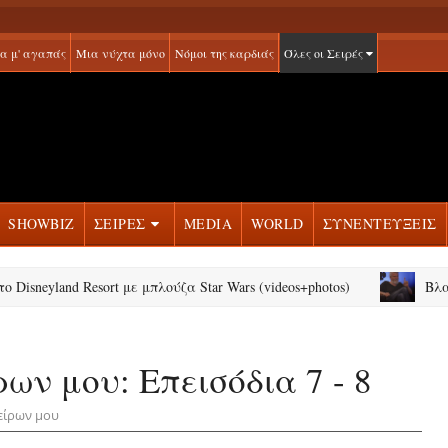
α μ' αγαπάς
Μια νύχτα μόνο
Νόμοι της καρδιάς
Όλες οι Σειρές
SHOWBIZ
ΣΕΙΡΕΣ
MEDIA
WORLD
ΣΥΝΕΝΤΕΥΞΕΙΣ
and Resort με μπλούζα Star Wars (videos+photos)
Βλαδίμηρος
ων μου: Επεισόδια 7 - 8
είρων μου