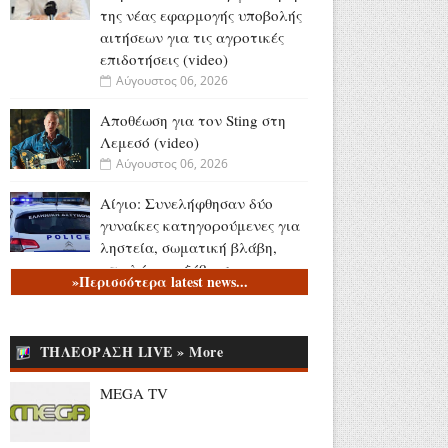
της νέας εφαρμογής υποβολής
αιτήσεων για τις αγροτικές
επιδοτήσεις (video)
Αύγουστος 06, 2026
Αποθέωση για τον Sting στη
Λεμεσό (video)
Αύγουστος 06, 2026
Αίγιο: Συνελήφθησαν δύο
γυναίκες κατηγορούμενες για
ληστεία, σωματική βλάβη,
απειλή και εξύβριση
»Περισσότερα latest news...
Αύγουστος 06, 2026
Το τελευταίο «αντίο» στον
ΤΗΛΕΟΡΑΣΗ LIVE » More
Λάκη Χαλκιά (videos)
Αύγουστος 06, 2026
MEGA TV
Κώστας Καραφώτης:
«Εκείνες... κι εγώ!» (photos)