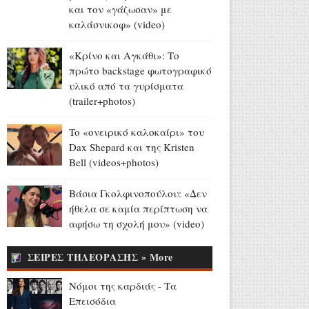
και τον «γάζωσαν» με
Europa League - Live στο
καλάσνικοφ» (video)
OΡΕΝ: ΠΑΟΚ - Άντερλεχτ
(6/8, 20:45)
«Κρίνο και Αγκάθι»: Το
Αύγουστος 06, 2026
πρώτο backstage φωτογραφικό
υλικό από τα γυρίσματα
Ευρυδίκη Βαλαβάνη για
(trailer+photos)
Γρηγόρη Μόργκαν:
«Oνειρευόμουν μια αγάπη σαν
To «ονειρικό καλοκαίρι» του
κι αυτή... και τώρα είναι η
Dax Shepard και της Kristen
πραγματική μου ζωή» (photo)
Bell (videos+photos)
Αύγουστος 06, 2026
Τα μεγάλα διλήμματα της
Βάσια Γκολφινοπούλου: «Δεν
Ευρώπης: μετανάστευση,
ήθελα σε καμία περίπτωση να
Mercosur και στέγη (video)
αφήσω τη σχολή μου» (video)
Αύγουστος 06, 2026
ΣΕΙΡΕΣ ΤΗΛΕΟΡΑΣΗΣ » More
81 χρόνια από τον ατομικό
όλεθρο σε Χιροσίμα και
Νόμοι της καρδιάς - Τα
Ναγκασάκι (videos)
Επεισόδια