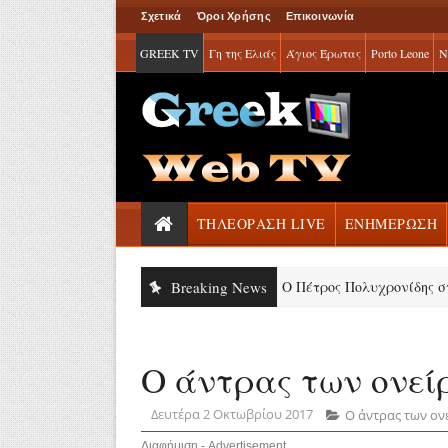
Σχετικά
Όροι Χρήσης
Επικοινωνία
GREEK TV
Γη της Ελιάς
Άγιος Έρωτας
Porto Leone
Ν
ΤΗΛΕΟΡΑΣΗ LIVE
ΕΝΗΜΕΡΩΣΗ
Breaking News
Ο Πέτρος Πολυχρονίδης στο Disneyl
Ο άντρας των ονείρ
Δευτέρα 2 Οκτωβρίου 2017
Ο άντρας των ον
Διαφήμιση - Advertisement