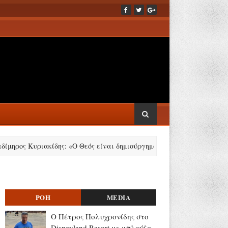
 Κυριακίδης: «Ο Θεός είναι δημιούργημα του ανθρώπου» (video)
ΡΟΗ
MEDIA
Ο Πέτρος Πολυχρονίδης στο
Disneyland Resort με μπλούζα