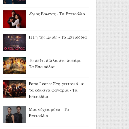
Αύγουστος 06, 2026
Νόμοι της καρδιάς: Επεισόδια
Άγιος Έρωτας - Τα Επεισόδια
23 - 24
Αύγουστος 06, 2026
13 και 15 Αυγούστου: Η ΕΡΤ
Η Γη της Ελιάς - Τα Επεισόδια
στην Ίμβρο για τον
Δεκαπενταύγουστο και την
επέτειο των 65 ετών
Το σπίτι δίπλα στο ποτάμι -
Ιερωσύνης του Οικουμενικού
Τα Επεισόδια
Πατριάρχου
Αύγουστος 06, 2026
Porto Leone: Στη γειτονιά με
τα κόκκιvα φαvάρια - Τα
Επεισόδια
Μια νύχτα μόνο - Τα
Επεισόδια