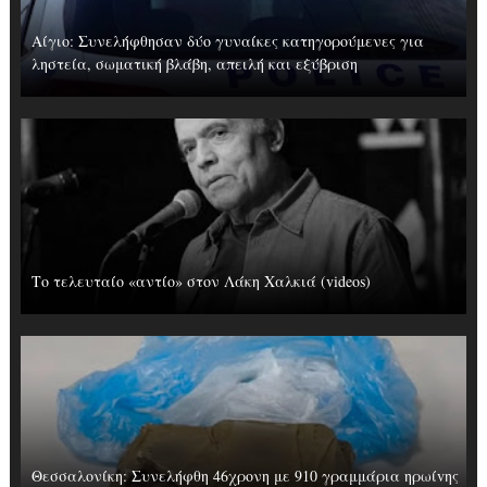
Αίγιο: Συνελήφθησαν δύο γυναίκες κατηγορούμενες για
ληστεία, σωματική βλάβη, απειλή και εξύβριση
Το τελευταίο «αντίο» στον Λάκη Χαλκιά (videos)
Θεσσαλονίκη: Συνελήφθη 46χρονη με 910 γραμμάρια ηρωίvης