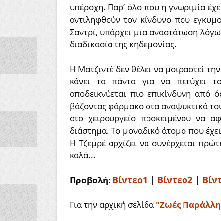
υπέροχη. Παρ’ όλο που η γνωριμία έχε
αντιληφθούν τον κίνδυνο που εγκυμο
Σαντρί, υπάρχει μια αναστάτωση λόγω 
διαδικασία της κηδεμονίας.
Η Ματζιντέ δεν θέλει να μοιραστεί την
κάνει τα πάντα για να πετύχει τ
αποδεικνύεται πιο επικίνδυνη από όσ
βάζοντας φάρμακο στα αναψυκτικά τους 
στο χειρουργείο προκειμένου να α
διάστημα. Το μοναδικό άτομο που έχει
Η Τζεμρέ αρχίζει να συνέρχεται πρώτη
καλά...
Βίντεο1
|
Βίντεο2
|
Βίν
Προβολή:
Για την αρχική σελίδα
"Ζωές Παράλληλ