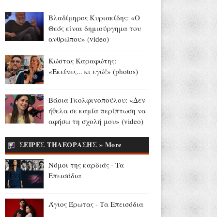
Αύγουστος 07, 2026
Βλαδίμηρος Κυριακίδης: «Ο
Δημόσιες ΣΑΕΚ: 95
Θεός είναι δημιούργημα του
ειδικότητες και 860 τμήματα
ανθρώπου» (video)
για το εκπαιδευτικό έτος
2026-2027 (photo)
Κώστας Καραφώτης:
Αύγουστος 07, 2026
«Εκείνες... κι εγώ!» (photos)
97χρονη Βρετανίδα
κατέρριψε το ρεκόρ Γκίνες ως
Βάσια Γκολφινοπούλου: «Δεν
η γηραιότερη γυναίκα που
ήθελα σε καμία περίπτωση να
έκανε wing walk (videos)
αφήσω τη σχολή μου» (video)
Αύγουστος 07, 2026
ΣΕΙΡΕΣ ΤΗΛΕΟΡΑΣΗΣ » More
Παγκόσμιο Στίβου Κ20:
Ασημένιο μετάλλιο για την
Νόμοι της καρδιάς - Τα
Έβελυν Μητροπούλου στο
Επεισόδια
μήκος (videos)
Αύγουστος 07, 2026
Άγιος Έρωτας - Τα Επεισόδια
Madison Beer - Justin Herbert: