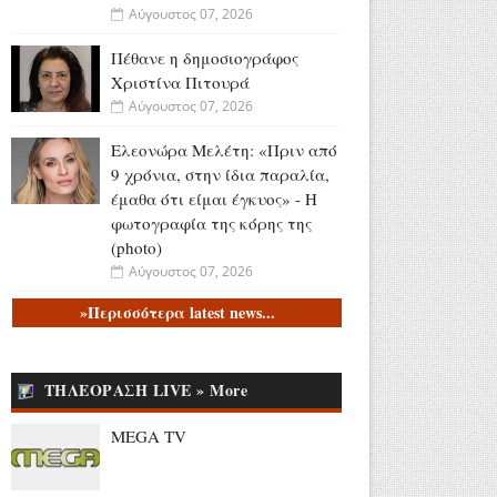
Αύγουστος 07, 2026
Πέθανε η δημοσιογράφος
Χριστίνα Πιτουρά
Αύγουστος 07, 2026
Ελεονώρα Μελέτη: «Πριν από
9 χρόνια, στην ίδια παραλία,
έμαθα ότι είμαι έγκυος» - Η
φωτογραφία της κόρης της
(photo)
Αύγουστος 07, 2026
»Περισσότερα latest news...
Ακύλας για Eurovision:
«Σίγουρα αδικηθήκαμε, το
πιστεύω 100% - Δεν μιλάω για
πρωτιά, η Dara με μάγεψε»
ΤΗΛΕΟΡΑΣΗ LIVE » More
(video)
MEGA TV
Αύγουστος 07, 2026
Άση Μπήλιου: Το «Stars