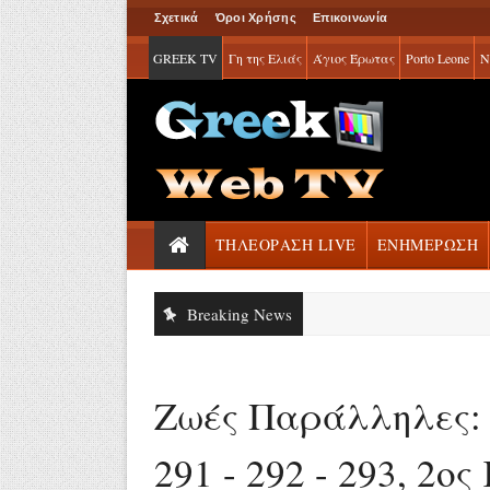
Σχετικά
Όροι Χρήσης
Επικοινωνία
GREEK TV
Γη της Ελιάς
Άγιος Έρωτας
Porto Leone
Ν
ΤΗΛΕΟΡΑΣΗ LIVE
ΕΝΗΜΕΡΩΣΗ
Breaking News
Ζωές Παράλληλες: Ε
291 - 292 - 293, 2ο