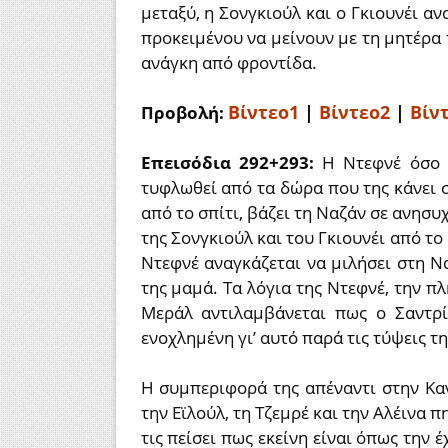
μεταξύ, η Σονγκιούλ και ο Γκιουνέι αν
προκειμένου να μείνουν με τη μητέρα τ
ανάγκη από φροντίδα.
Βίντεο1
|
Βίντεο2
|
Βίν
Προβολή:
Επεισόδια 292+293:
Η Ντεφνέ όσο 
τυφλωθεί από τα δώρα που της κάνει
από το σπίτι, βάζει τη Ναζάν σε ανησυ
της Σονγκιούλ και του Γκιουνέι από το 
Ντεφνέ αναγκάζεται να μιλήσει στη Να
της μαμά. Τα λόγια της Ντεφνέ, την π
Μεράλ αντιλαμβάνεται πως ο Σαντρί
ενοχλημένη γι’ αυτό παρά τις τύψεις τη
Η συμπεριφορά της απέναντι στην Καν
την Εϊλούλ, τη Τζεμρέ και την Αλέινα 
τις πείσει πως εκείνη είναι όπως την 