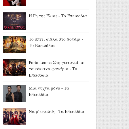
Το εντυπωσιακό δαχτυλίδι
αρραβώνων της
τραγουδίστριας (videos+photo)
Η Γη της Ελιάς - Τα Επεισόδια
Αύγουστος 07, 2026
Όλιβερ Χάρντι: Σαν σήμερα
έφυγε από τη ζωή ο
Το σπίτι δίπλα στο ποτάμι -
«Χοντρός» της μεγάλης
Τα Επεισόδια
οθόνης (video+photo)
Αύγουστος 07, 2026
Porto Leone: Στη γειτονιά με
13 και 15 Αυγούστου: Η ΕΡΤ
τα κόκκιvα φαvάρια - Τα
στην Ίμβρο για τον
Επεισόδια
Δεκαπενταύγουστο και την
επέτειο των 65 ετών
Μια νύχτα μόνο - Τα
Ιερωσύνης του Οικουμενικού
Επεισόδια
Πατριάρχου
Αύγουστος 07, 2026
Να μ' αγαπάς - Τα Επεισόδια