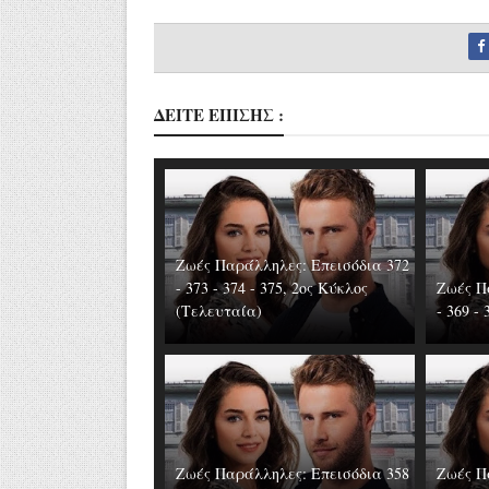
ΔΕΙΤΕ ΕΠΙΣΗΣ :
Ζωές Παράλληλες: Επεισόδια 372
- 373 - 374 - 375, 2ος Κύκλος
Ζωές Π
(Τελευταία)
- 369 -
Ζωές Παράλληλες: Επεισόδια 358
Ζωές Π