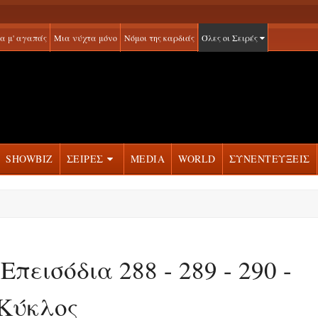
α μ' αγαπάς
Μια νύχτα μόνο
Νόμοι της καρδιάς
Όλες οι Σειρές
SHOWBIZ
ΣΕΙΡΕΣ
MEDIA
WORLD
ΣΥΝΕΝΤΕΥΞΕΙΣ
πεισόδια 288 - 289 - 290 -
ς Κύκλος