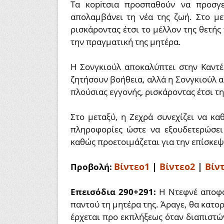
Τα κopiτσια προσπαθούν να προσγε
απολαμβάνει τη νέα της ζωή. Στο με
ρισκάροντας έτσι το μέλλον της θετής
την πραγματική της μητέρα.
Η Σονγκιούλ αποκαλύπτει στην Καντέ
ζητήσουν βοήθεια, αλλά η Σονγκιούλ αρ
πλούσιας εγγονής, ρισκάροντας έτσι τη
Στο μεταξύ, η Ζεχρά συνεχίζει να κ
πληροφορίες ώστε να εξουδετερώσει
καθώς προετοιμάζεται για την επίσκε
Βίντεο1
|
Βίντεο2
|
Βίν
Προβολή:
Επεισόδια 290+291:
Η Ντεφνέ αποφα
παντού τη μητέρα της. Άραγε, θα κατο
έρχεται προ εκπλήξεως όταν διαπιστών