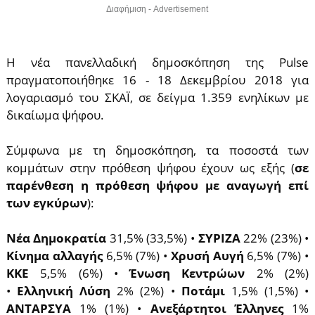
Διαφήμιση - Advertisement
Η νέα πανελλαδική δημοσκόπηση της Pulse
πραγματοποιήθηκε 16 - 18 Δεκεμβρίου 2018 για
λογαριασμό του ΣΚΑΪ, σε δείγμα 1.359 ενηλίκων με
δικαίωμα ψήφου.
Σύμφωνα με τη δημοσκόπηση, τα ποσοστά των
κομμάτων στην πρόθεση ψήφου έχουν ως εξής (
σε
παρένθεση η πρόθεση ψήφου με αναγωγή επί
των εγκύρων
):
Νέα Δημοκρατία
31,5% (33,5%) •
ΣΥΡΙΖΑ
22% (23%) •
Κίνημα αλλαγής
6,5% (7%) •
Χρυσή Αυγή
6,5% (7%) •
ΚΚΕ
5,5% (6%) •
Ένωση Κεντρώων
2% (2%)
•
Ελληνική Λύση
2% (2%) •
Ποτάμι
1,5% (1,5%) •
ΑΝΤΑΡΣΥΑ
1% (1%) •
Ανεξάρτητοι Έλληνες
1%