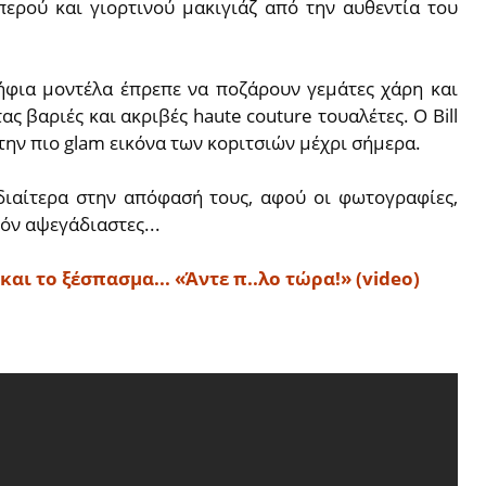
ερού και γιορτινού μακιγιάζ από την αυθεντία του
φια μοντέλα έπρεπε να ποζάρουν γεμάτες χάρη και
ς βαριές και ακριβές haute couture τουαλέτες. Ο Βill
την πιο glam εικόνα των κopιτσιών μέχρι σήμερα.
ιδιαίτερα στην απόφασή τους, αφού οι φωτογραφίες,
όν αψεγάδιαστες...
ι το ξέσπασμα... «Άντε π..λο τώρα!» (video)