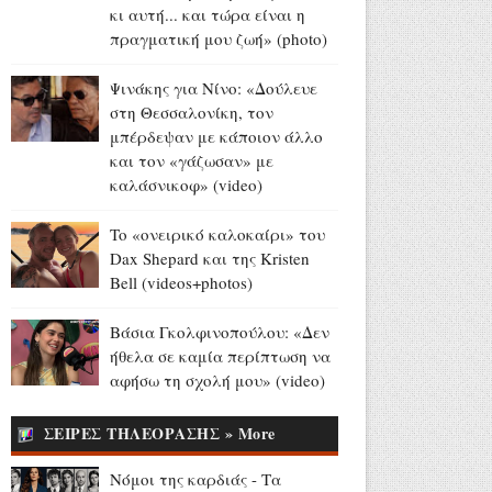
δημοσιογράφος Επαμεινώνδας
κι αυτή... και τώρα είναι η
Μανωλίτσης
πραγματική μου ζωή» (photo)
Αύγουστος 06, 2026
Ψινάκης για Νίνο: «Δούλευε
Η επίσκεψη του Μητσοτάκη
στη Θεσσαλονίκη, τον
στην ΑΑΔΕ - Η ενεργοποίηση
μπέρδεψαν με κάποιον άλλο
της νέας εφαρμογής υποβολής
και τον «γάζωσαν» με
αιτήσεων για τις αγροτικές
καλάσνικοφ» (video)
επιδοτήσεις (video)
Αύγουστος 06, 2026
To «ονειρικό καλοκαίρι» του
Dax Shepard και της Kristen
Αποθέωση για τον Sting στη
Bell (videos+photos)
Λεμεσό (video)
Αύγουστος 06, 2026
Βάσια Γκολφινοπούλου: «Δεν
Αίγιο: Συνελήφθησαν δύο
ήθελα σε καμία περίπτωση να
γυναίκες κατηγορούμενες για
αφήσω τη σχολή μου» (video)
ληστεία, σωματική βλάβη,
απειλή και εξύβριση
ΣΕΙΡΕΣ ΤΗΛΕΟΡΑΣΗΣ » More
Αύγουστος 06, 2026
Νόμοι της καρδιάς - Τα