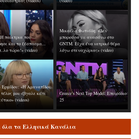
ουσιάστριας (videos)
(video)
Μικαέλα Φωτιάδη: «Δεν
Η παίκτρια που
μπορούσα να ανασάνω στο
ησε και το ξέσπασμα...
GNTM. Είχα ένα ιατρικό θέμα
..λο τώρα!» (video)
λόγω στεναχώριας» (video)
 Ερμίδου: «Η Αμανατίδου
 τέλος μου έβγαλε κάτι
Greece’s Next Top Model: Επεισόδιο
ύτικο» (videos)
25
ε όλα τα Ελληνικά Κανάλια