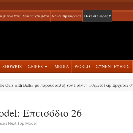
α μ' αγαπάς
Μια νύχτα μόνο
Νόμοι της καρδιάς
Όλες οι Σειρές
SHOWBIZ
ΣΕΙΡΕΣ
MEDIA
WORLD
ΣΥΝΕΝΤΕΥΞΕΙΣ
 with Balls» με παρουσιαστή τον Γιάννη Τσιμιτσέλη: Έρχεται στο νέο π
odel: Επεισόδιο 26
eece’s Next Top Model