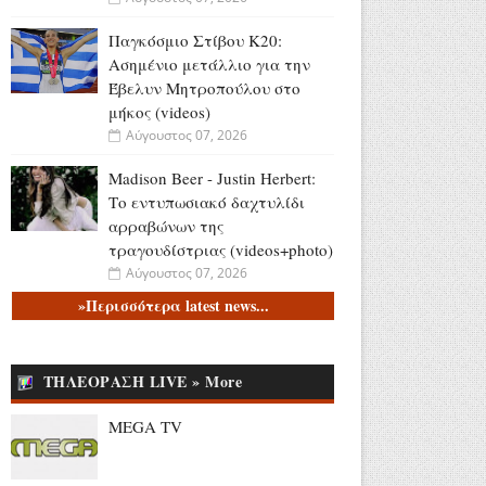
Παγκόσμιο Στίβου Κ20:
Ασημένιο μετάλλιο για την
Έβελυν Μητροπούλου στο
μήκος (videos)
Αύγουστος 07, 2026
Madison Beer - Justin Herbert:
Το εντυπωσιακό δαχτυλίδι
αρραβώνων της
τραγουδίστριας (videos+photo)
Αύγουστος 07, 2026
»Περισσότερα latest news...
Ελένη Φωτοπούλου για Άκη
Παυλόπουλο: «Ο φύλακας
άγγελος όσων έχουν την τύχη
ΤΗΛΕΟΡΑΣΗ LIVE » More
να βρίσκονται κοντά του»
(video)
MEGA TV
Αύγουστος 06, 2026
Mike: Τροχαίο για τον ράπερ -