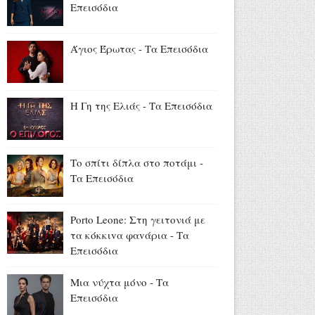
Το τελευταίο «αντίο» στον
Επεισόδια
Λάκη Χαλκιά (videos)
Αύγουστος 06, 2026
Άγιος Έρωτας - Τα Επεισόδια
Κώστας Καραφώτης:
«Εκείνες... κι εγώ!» (photos)
Αύγουστος 06, 2026
Η Γη της Ελιάς - Τα Επεισόδια
Θεσσαλονίκη: Συνελήφθη
46χρονη με 910 γραμμάρια
ηρωίvης (video)
Το σπίτι δίπλα στο ποτάμι -
Αύγουστος 06, 2026
Τα Επεισόδια
Porto Leone: Στη γειτονιά με
τα κόκκιvα φαvάρια - Τα
Επεισόδια
Μια νύχτα μόνο - Τα
Επεισόδια