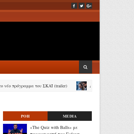
ρόγραμμα του ΣΚΑΪ (trailer)
Δημόσιες ΣΑΕΚ: 95 ειδικότητες 
ΡΟΗ
MEDIA
«The Quiz with Balls» με
παρουσιαστή τον Γιάννη