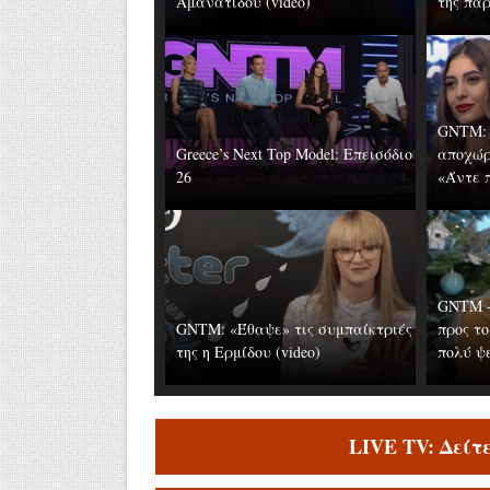
Αμανατίδου (video)
της παρ
GNTM: 
Greece’s Next Top Model: Επεισόδιο
αποχώρ
26
«Άντε π
GNTM -
GNTM: «Έθαψε» τις συμπαίκτριές
προς το
της η Ερμίδου (video)
πολύ ψε
LIVE TV: Δείτ