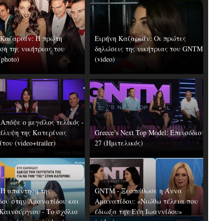
 Καζαριάν: Η πρώτη
Ειρήνη Καζαριάν: Οι πρώτες
ση της νικήτριας του
δηλώσεις της νικήτριας του GNTM
photo)
(video)
Απόψε ο μεγάλος τελικός -
άλυψη της Κατερίνας
Greece’s Next Top Model: Επεισόδιο
ου (video+trailer)
27 (Ημιτελικός)
Η απάντηση της
GNTM - Ξεσπάθωσε η Άννα
δου στην Αμανατίδου και
Αμανατίδου: «Νιώθω τέλεια που
 Καινούργιου - Το σχόλιο
έδιωξα την Εύη Ιωαννίδου»