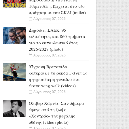
Τσιμιτσέλη: Έρχεται στο νέο
πρόγραμμα του ΣΚΑΪ (trailer)
Αύγουστος 07, 2026
Δημόσιες ΣΑΕΚ: 95
ειδικότητες και 860 τμήματα
για το εκπαιδευτικό έτος
2026-2027 (photo)
Αύγουστος 07, 2026
97χρονη Βρετανίδα
κατέρριψε το ρεκόρ Γκίνες ως
η γηραιότερη γυναίκα που
έκανε wing walk (videos)
Αύγουστος 07, 2026
Όλιβερ Χάρντι: Σαν σήμερα
έφυγε από τη ζωή ο
«Χοντρός» της μεγάλης
οθόνης (video+photo)
Αύγουστος 07, 2026