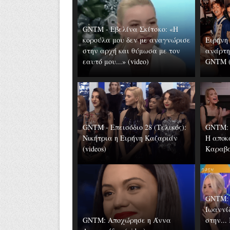
GNTM - Εβελίνα Σκίτσκο: «Η
κορούλα μου δεν με αναγνώρισε
Ειρήνη
στην αρχή και θύμωσα με τον
ανάρτη
εαυτό μου...» (video)
GNTM (
GNTM - Επεισόδιο 28 (Τελικός):
GNTM: 
Νικήτρια η Ειρήνη Καζαριάν
Η αποκ
(videos)
Καραβάτ
GNTM: 
Ιωαννί
GNTM: Αποχώρησε η Άννα
στην...