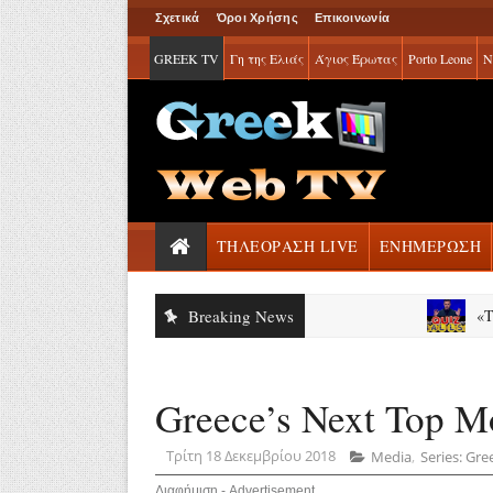
Σχετικά
Όροι Χρήσης
Επικοινωνία
GREEK TV
Γη της Ελιάς
Άγιος Έρωτας
Porto Leone
Ν
ΤΗΛΕΟΡΑΣΗ LIVE
ΕΝΗΜΕΡΩΣΗ
Breaking News
«The Quiz
Greece’s Next Top M
Τρίτη 18 Δεκεμβρίου 2018
Media
,
Series: Gr
Διαφήμιση - Advertisement