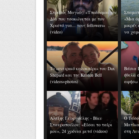
Στράτος Μαγιάς: «Υποδύομαι τον
Σταματ
Δία που τσακώνεται με τον
«Μια ό
Χριστό για... τους followers»
μικρές
(video)
να χαμ
To «ονειρικό καλοκαίρι» του Dax
Βάσια 
Shepard και της Kristen Bell
ήθελα 
(videos+photos)
αφήσω τ
Αλέξης Γεωργούλης - Βίκυ
Ο Τάσο
Σταυροπούλου: «Είσαι το ταίρι
Ματίκα
μου», 24 χρόνια μετά (videos)
στη Λευ