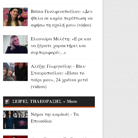
Αύγουστος 05, 2026
Βάσια Γκολφινοπούλου: «Δεν
Η Αποστολία Ζώη ποζάρει με
ήθελα σε καμία περίπτωση να
το μαγιό της - «Χαρούμενη,
αφήσω τη σχολή μου» (video)
γεμάτη αλμύρα» (photos)
Αύγουστος 05, 2026
Ελεονώρα Μελέτη: «Ε ρε και
να ξέρατε χαρακτήρες και
Βόρεια Καρολίνα: Ένοπλη
συμπεριφορές...»
επίθεση σε σπίτι - Τρεις νεκροί
και ένας τραυματίας (video)
Αλέξης Γεωργούλης - Βίκυ
Αύγουστος 05, 2026
Σταυροπούλου: «Είσαι το
Το Υπουργείο Παιδείας
ταίρι μου», 24 χρόνια μετά
αποχαιρετά τον Θοδωρή
(videos)
Κατσωνόπουλο
Αύγουστος 05, 2026
ΣΕΙΡΕΣ ΤΗΛΕΟΡΑΣΗΣ » More
Υψηλές πτήσεις για το
Νόμοι της καρδιάς - Τα
ERTFLIX: 22.551.894 views
Επεισόδια
τον Ιούλιο
Αύγουστος 05, 2026