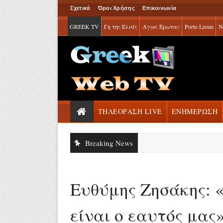
Σχετικά
Όροι Χρήσης
Επικοινωνία
GREEK TV
Γη της Ελιάς
Άγιος Έρωτας
Porto Leone
Ν
ΤΗΛΕΟΡΑΣΗ LIVE
ΕΝΗΜΕΡΩΣΗ
Breaking News
Ευθύμης Ζησάκης: 
είναι ο εαυτός μας»