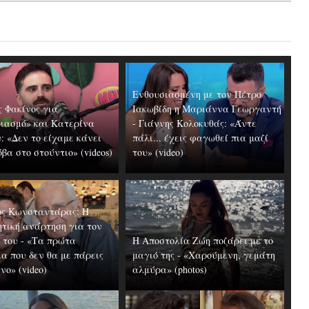
Ενθουσιασμένη με τον Πέτρο
ς Φακίνος για
Ιακωβίδη η Μαριάννα Γεωργαντή
ιασμό» και Κατερίνα
- Γιάννης Κολοκυθάς: «Άντε
: «Δεν το είχαμε κάνει
πάλι... έχεις φαγωθεί πια μαζί
βα στο στούντιο» (videos)
του» (video)
ς Κωνσταντάρας: H
ητική ανάρτηση για τον
 του - «Τα πρώτα
Η Αποστολία Ζώη ποζάρει με το
α που δεν θα με πάρεις
μαγιό της - «Χαρούμενη, γεμάτη
ο» (video)
αλμύρα» (photos)