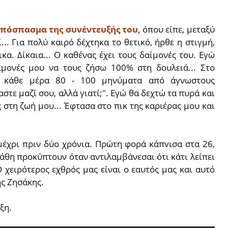
απόσπασμα της συνέντευξής του,
όπου είπε, μεταξύ
... Για πολύ καιρό δέχτηκα το θετικό, ήρθε η στιγμή,
κα. Δίκαια... Ο καθένας έχει τους δαίμονές του. Εγώ
ίμονές μου να τους ζήσω 100% στη δουλειά... Στο
ι κάθε μέρα 80 - 100 μηνύματα από άγνωστους
τε μαζί σου, αλλά γιατί;". Εγώ θα δεχτώ τα πυρά και
ς στη ζωή μου... Έφτασα στο πικ της καριέρας μου και
μέχρι πριν δύο χρόνια. Πρώτη φορά κάπvισα στα 26,
πάθη προκύπτουν όταν αντιλαμβάνεσαι ότι κάτι λείπει
 χειρότερος εχθρός μας είναι ο εαυτός μας και αυτό
ης Ζησάκης.
ξη.