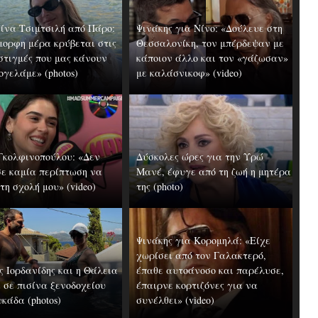
ίνα Τσιμτσιλή από Πάρο:
Ψινάκης για Νίνο: «Δούλευε στη
μορφη μέρα κρύβεται στις
Θεσσαλονίκη, τον μπέρδεψαν με
 στιγμές που μας κάνουν
κάποιον άλλο και τον «γάζωσαν»
ογελάμε» (photos)
με καλάσνικοφ» (video)
Γκολφινοπούλου: «Δεν
Δύσκολες ώρες για την Υρώ
σε καμία περίπτωση να
Μανέ, έφυγε από τη ζωή η μητέρα
η σχολή μου» (video)
της (photo)
Ψινάκης για Κορομηλά: «Είχε
χωρίσει από τον Γαλακτερό,
ς Ιορδανίδης και η Θάλεια
έπαθε αυτοάνοσο και παρέλυσε,
 σε πισίνα ξενοδοχείου
έπαιρνε κορτιζόνες για να
κάδα (photos)
συνέλθει» (video)