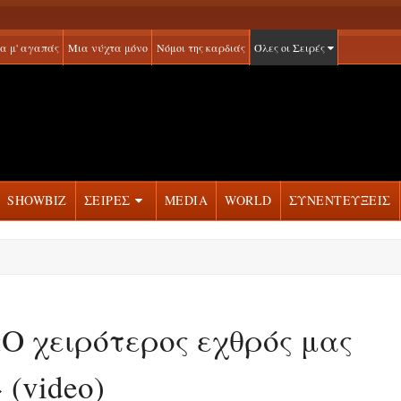
α μ' αγαπάς
Μια νύχτα μόνο
Νόμοι της καρδιάς
Όλες οι Σειρές
SHOWBIZ
ΣΕΙΡΕΣ
MEDIA
WORLD
ΣΥΝΕΝΤΕΥΞΕΙΣ
«Ο χειρότερος εχθρός μας
 (video)