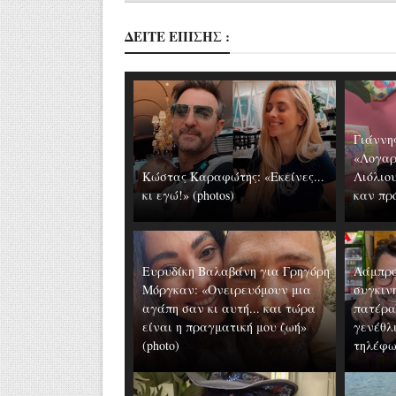
ΔΕΙΤΕ ΕΠΙΣΗΣ :
Γιάννη
«Λογαρ
Κώστας Καραφώτης: «Εκείνες...
Λιόλιου
κι εγώ!» (photos)
καν πρό
Ευρυδίκη Βαλαβάνη για Γρηγόρη
Λάμπρο
Μόργκαν: «Oνειρευόμουν μια
συγκιν
αγάπη σαν κι αυτή... και τώρα
πατέρα
είναι η πραγματική μου ζωή»
γενέθλι
(photo)
τηλέφων