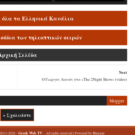
ε όλα τα Ελληνικά Κανάλια
ισόδια των τηλεοπτικών σειρών
Αρχική Σελίδα
Next
Ο Γιώργος Λιανός στο «The 2Night Show» (video)
blogger
» Σχολιάστε
 2013-2026 -
Greek Web TV
- All rights reserved | Powered by
Blogger