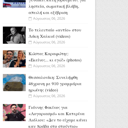
ληστεία, σωματική βλάβη,
απειλή και εξύβριση
Αύγουστος 06, 2026
Το τελευταίο «αντίο» στον
Λάκη Χαλκιά (videos)
Αύγουστος 06, 2026
Κώστας Καραφώτης:
«Εκείνες... κι εγώ!» (photos)
Αύγουστος 06, 2026
Θεσσαλονίκη: Συνελήφθη
46χρονη με 910 γραμμάρια
ηρωίvης (video)
Αύγουστος 06, 2026
Γιάννης Φακίνος για
«Λογαριασμό» και Κατερίνα
Λιόλιου: «Δεν το είχαμε κάνει
καν πρόβα στο στούντιο»