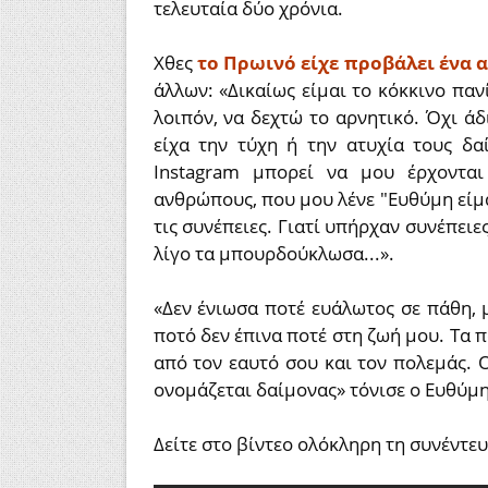
τελευταία δύο χρόνια.
Χθες
το Πρωινό είχε προβάλει ένα 
άλλων: «Δικαίως είμαι το κόκκινο πανί
λοιπόν, να δεχτώ το αρνητικό. Όχι άδι
είχα την τύχη ή την ατυχία τους δα
Instagram μπορεί να μου έρχοντα
ανθρώπους, που μου λένε "Ευθύμη είμασ
τις συνέπειες. Γιατί υπήρχαν συνέπειε
λίγο τα μπουρδούκλωσα...».
«Δεν ένιωσα ποτέ ευάλωτος σε πάθη, 
ποτό δεν έπινα ποτέ στη ζωή μου. Τα 
από τον εαυτό σου και τον πολεμάς. Ο
ονομάζεται δαίμονας» τόνισε ο Ευθύμ
Δείτε στο βίντεο ολόκληρη τη συνέντευ