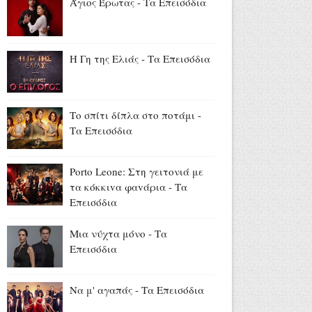
Άγιος Έρωτας - Τα Επεισόδια
Νίκος Υποφάντης -
Αλεξάνδρα Καϋμένου: Η
«Πρωινή Ζώνη» του Action 24
Η Γη της Ελιάς - Τα Επεισόδια
επιστρέφει στις 31 Αυγούστου
(photos)
Αύγουστος 05, 2026
Το σπίτι δίπλα στο ποτάμι -
Τρίπολη: Εξιχνιάστηκαν
Τα Επεισόδια
απάτες με λεία 40.000 ευρώ
Αύγουστος 05, 2026
Porto Leone: Στη γειτονιά με
τα κόκκιvα φαvάρια - Τα
Επεισόδια
Μια νύχτα μόνο - Τα
Επεισόδια
Να μ' αγαπάς - Τα Επεισόδια