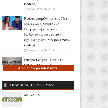
(videos)
Αύγουστος 06, 2026
Ενθουσιασμένη με τον Πέτρο
Ιακωβίδη η Μαριάννα
Γεωργαντή - Γιάννης
Κολοκυθάς: «Άντε πάλι...
έχεις φαγωθεί πια μαζί του»
(video)
Αύγουστος 06, 2026
Europa League - Live στο
OΡΕΝ: ΠΑΟΚ - Άντερλεχτ
»Περισσότερα latest news...
(6/8, 20:45)
Αύγουστος 06, 2026
ΤΗΛΕΟΡΑΣΗ LIVE » More
Ευρυδίκη Βαλαβάνη για
Γρηγόρη Μόργκαν:
MEGA TV
«Oνειρευόμουν μια αγάπη σαν
κι αυτή... και τώρα είναι η
πραγματική μου ζωή» (photo)