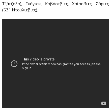
Τζάτζαλο), Γκόγιακ, Κοβάσεβιτς, Χαΐροβιτς, Σάριτς
(63΄ Ντούλιεβιτς).