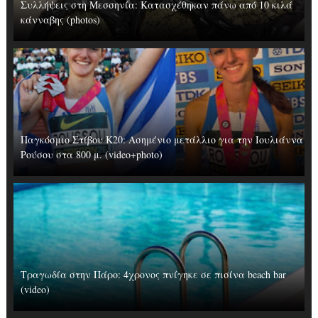
Συλλήψεις στη Μεσσηνία: Κατασχέθηκαν πάνω από 10 κιλά
κάνναβης (photos)
Παγκόσμιο Στίβου Κ20: Ασημένιο μετάλλιο για την Ιουλιάννα
Ρούσου στα 800 μ. (video+photo)
Τραγωδία στην Πάρο: 4χρονος πνίγηκε σε πισίνα beach bar
(video)