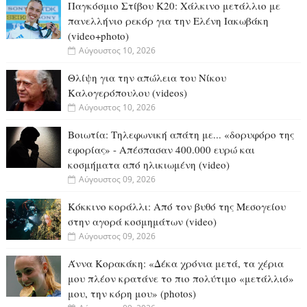
Παγκόσμιο Στίβου Κ20: Χάλκινο μετάλλιο με
πανελλήνιο ρεκόρ για την Ελένη Ιακωβάκη
(video+photo)
Αύγουστος 10, 2026
Θλίψη για την απώλεια του Νίκου
Καλογερόπουλου (videos)
Αύγουστος 10, 2026
Βοιωτία: Tηλεφωνική απάτη με... «δορυφόρο της
εφορίας» - Απέσπασαν 400.000 ευρώ και
κοσμήματα από ηλικιωμένη (video)
Αύγουστος 09, 2026
Κόκκινο κοράλλι: Από τον βυθό της Μεσογείου
στην αγορά κοσμημάτων (video)
Αύγουστος 09, 2026
Άννα Κορακάκη: «Δέκα χρόνια μετά, τα χέρια
μου πλέον κρατάνε το πιο πολύτιμο «μετάλλιό»
μου, την κόρη μου» (photos)