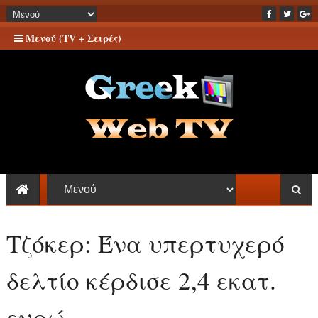
Μενού (TV + Σειρές)
Τζόκερ: Ένα υπερτυχερό
δελτίο κέρδισε 2,4 εκατ.
ευρώ