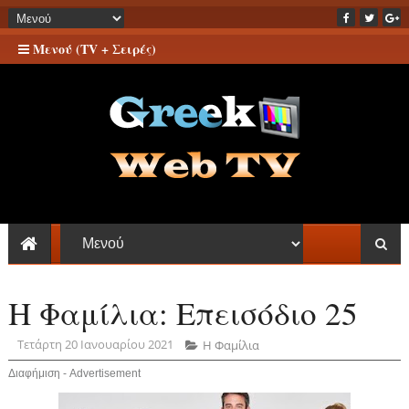
Μενού (TV + Σειρές)
Η Φαμίλια: Επεισόδιο 25
Τετάρτη 20 Ιανουαρίου 2021
Η Φαμίλια
Διαφήμιση - Advertisement