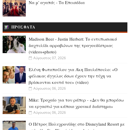
Να μ' αγαπάς - Τα Επεισόδια
ΠΡΟΣΦΑΤΑ
Madison Beer - Justin Herbert: Το εντυπωσιακό
δαχτυλίδι αρραβώνων της τραγουδίστριας
(videos+photo)
Αύγουστος 07, 2026
Ελένη Φωτοπούλου για Άκη Παυλόπουλο: «Ο
φύλακας άγγελος όσων έχουν την τύχη να
βρίσκονται κοντά του» (video)
Αύγουστος 06, 2026
Mike: Τροχαίο για τον ράπερ - «Δεν θα μπορέσω
να εργαστώ για κάποιο χρονικό διάστημα»
Αύγουστος 06, 2026
Ο Πέτρος Πολυχρονίδης στο Disneyland Resort με