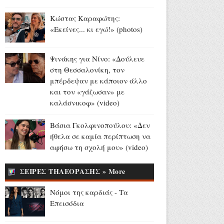
Αύγουστος 07, 2026
Κώστας Καραφώτης:
Παγκόσμιο Στίβου Κ20:
«Εκείνες... κι εγώ!» (photos)
Ασημένιο μετάλλιο για την
Έβελυν Μητροπούλου στο
μήκος (videos)
Ψινάκης για Νίνο: «Δούλευε
Αύγουστος 07, 2026
στη Θεσσαλονίκη, τον
μπέρδεψαν με κάποιον άλλο
Madison Beer - Justin Herbert:
και τον «γάζωσαν» με
Το εντυπωσιακό δαχτυλίδι
καλάσνικοφ» (video)
αρραβώνων της
τραγουδίστριας (videos+photo)
Βάσια Γκολφινοπούλου: «Δεν
Αύγουστος 07, 2026
ήθελα σε καμία περίπτωση να
αφήσω τη σχολή μου» (video)
Όλιβερ Χάρντι: Σαν σήμερα
έφυγε από τη ζωή ο
ΣΕΙΡΕΣ ΤΗΛΕΟΡΑΣΗΣ » More
«Χοντρός» της μεγάλης
οθόνης (video+photo)
Νόμοι της καρδιάς - Τα
Αύγουστος 07, 2026
Επεισόδια
13 και 15 Αυγούστου: Η ΕΡΤ