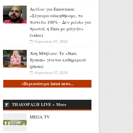
Ακύλας για Eurovision:
«Σίγουρα αδικηθήκαμε, το
πιστεύω 100% - Δεν μιλάω για
πρωτιά, η Dara με μάγεψε»
(video)
Αύγουστος 07, 2026
Άση Μπήλιου: Το «Stars
System» γίνεται καθημερινό
(photo)
Αύγουστος 07, 2026
»Περισσότερα latest news...
Συνελήφθη 31χρονος στη
Γερμανία για 3
ανθρωποκτονίες και 1
απόπειρα που τελέστηκαν
ΤΗΛΕΟΡΑΣΗ LIVE » More
στην Ελλάδα (video)
MEGA TV
Αύγουστος 07, 2026
Νεαρός ταξιδιώτης: «Πάω