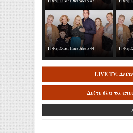
Η Φαμίλια: Επεισόδιο 47
Η Φαμίλ
Η Φαμίλια: Επεισόδιο 44
Η Φαμίλ
LIVE TV: Δείτ
Δείτε όλα τα επε