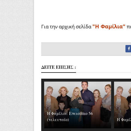
"Η Φαμίλια"
Για την αρχική σελίδα
π
ΔΕΙΤΕ ΕΠΙΣΗΣ :
Η Φαμίλια: Επεισόδιο 56
(τελευταίο)
Η Φαμίλ