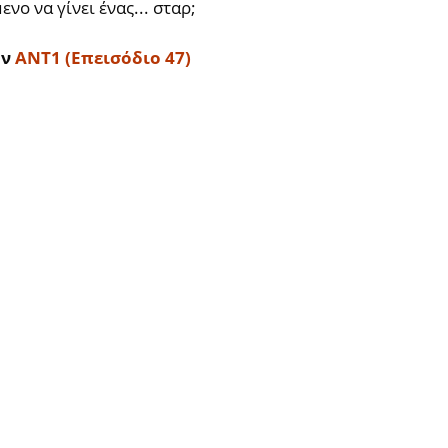
νο να γίνει ένας... σταρ;
ον
AΝΤ1 (Επεισόδιο 47)