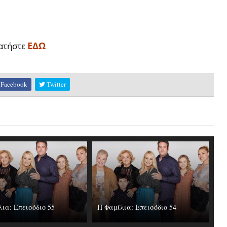
ΕΔΩ
ατήστε
Facebook
Twitter
ια: Επεισόδιο 55
Η Φαμίλια: Επεισόδιο 54