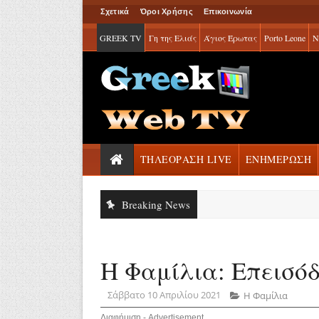
Σχετικά
Όροι Χρήσης
Επικοινωνία
GREEK TV
Γη της Ελιάς
Άγιος Έρωτας
Porto Leone
Ν
ΤΗΛΕΟΡΑΣΗ LIVE
ΕΝΗΜΕΡΩΣΗ
Breaking News
Η Φαμίλια: Επεισόδ
Σάββατο 10 Απριλίου 2021
Η Φαμίλια
Διαφήμιση - Advertisement