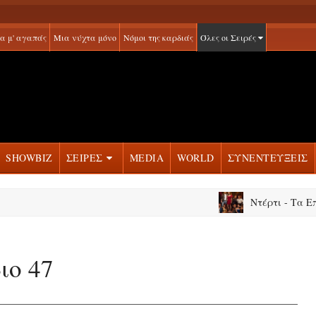
α μ' αγαπάς
Μια νύχτα μόνο
Νόμοι της καρδιάς
Όλες οι Σειρές
SHOWBIZ
ΣΕΙΡΕΣ
MEDIA
WORLD
ΣΥΝΕΝΤΕΥΞΕΙΣ
Ντέρτι - Τα Επεισόδ
ιο 47