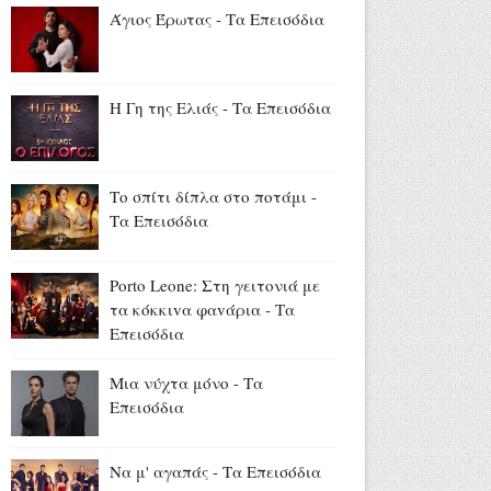
στην Ίμβρο για τον
Άγιος Έρωτας - Τα Επεισόδια
Δεκαπενταύγουστο και την
επέτειο των 65 ετών
Ιερωσύνης του Οικουμενικού
Πατριάρχου
Η Γη της Ελιάς - Τα Επεισόδια
Αύγουστος 07, 2026
«Όλα είναι ταξίδι» με τον
Χρήστο Ανθόπουλο: Η
Το σπίτι δίπλα στο ποτάμι -
περιπέτεια ξεκινά στο νέο
Τα Επεισόδια
πρόγραμμα της ΕΡΤ
(trailer+photo)
Porto Leone: Στη γειτονιά με
Αύγουστος 07, 2026
τα κόκκιvα φαvάρια - Τα
Mike: Τροχαίο για τον ράπερ -
Επεισόδια
«Δεν θα μπορέσω να εργαστώ
για κάποιο χρονικό διάστημα»
Μια νύχτα μόνο - Τα
Αύγουστος 07, 2026
Επεισόδια
Να μ' αγαπάς - Τα Επεισόδια