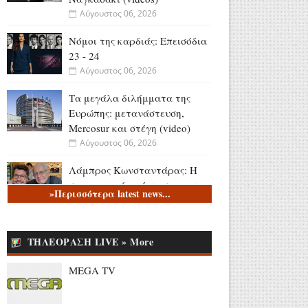
Αύγουστος 06, 2026
Νόμοι της καρδιάς: Επεισόδια
23 - 24
Αύγουστος 06, 2026
Τα μεγάλα διλήμματα της
Ευρώπης: μετανάστευση,
Mercosur και στέγη (video)
Αύγουστος 06, 2026
Λάμπρος Κωνσταντάρας: H
συγκινητική ανάρτηση για τον
»Περισσότερα latest news...
πατέρα του - «Τα πρώτα
γενέθλια που δεν θα με πάρεις
τηλέφωνο» (video)
ΤΗΛΕΟΡΑΣΗ LIVE » More
Αύγουστος 05, 2026
MEGA TV
Η Αποστολία Ζώη ποζάρει με
το μαγιό της - «Χαρούμενη,
γεμάτη αλμύρα» (photos)