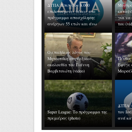
ΔΥΠΑ: Επιπλέον 8.000
Μυστρά
επιδοτούμενες θέσεις στο
καταψύ
πρόγραμμα απασχόλησης
για να
ανέργων 55 ετών και άνω
του (vi
Ο επικήδειος λόγος του
Μητσοτάκη στην εξόδιο
Πένθος 
ακολουθία του Γιάννη
Έφυγε 
Βαρβιτσιώτη (video)
Μαρσέ
ΔΥΠΑ: 
Super League: Το πρόγραμμα της
τον Ιού
πρεμιέρας (photo)
ανά κα