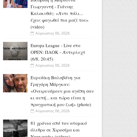
Γεωργαντή - Γιάννης
Κολοκυθάς: «Άντε πάλι...
έχεις φαγωθεί πια μαζί του»
(video)
Αύγουστος 06, 2026
Europa League - Live στο
OΡΕΝ: ΠΑΟΚ - Άντερλεχτ
(6/8, 20:45)
Αύγουστος 06, 2026
Ευρυδίκη Βαλαβάνη για
Γρηγόρη Μόργκαν:
«Oνειρευόμουν μια αγάπη σαν
κι αυτή... και τώρα είναι η
πραγματική μου ζωή» (photo)
Αύγουστος 06, 2026
81 χρόνια από τον ατομικό
όλεθρο σε Χιροσίμα και
Ναγκασάκι (videos)