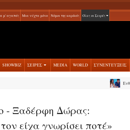
α μ' αγαπάς
Μια νύχτα μόνο
Νόμοι της καρδιάς
Όλες οι Σειρές
SHOWBIZ
ΣΕΙΡΕΣ
MEDIA
WORLD
ΣΥΝΕΝΤΕΥΞΕΙΣ
Ενθουσιασμ
ο - Ξαδέρφη Δώρας:
τον είχα γνωρίσει ποτέ»