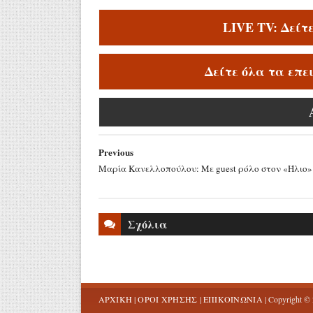
LIVE TV: Δείτ
Δείτε όλα τα επε
Previous
Μαρία Κανελλοπούλου: Με guest ρόλο στον «Ήλιο»
Σχόλια
ΑΡΧΙΚΗ
|
ΟΡΟΙ ΧΡΗΣΗΣ
|
ΕΠΙΚΟΙΝΩΝΙΑ
| Copyright ©