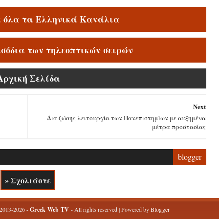
ε όλα τα Ελληνικά Κανάλια
ισόδια των τηλεοπτικών σειρών
Αρχική Σελίδα
Next
Δια ζώσης λειτουργία των Πανεπιστημίων με αυξημένα
μέτρα προστασίας
blogger
» Σχολιάστε
 2013-2026 -
Greek Web TV
- All rights reserved | Powered by
Blogger