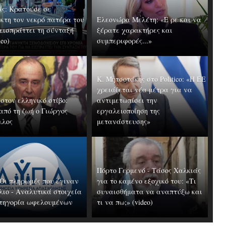
ς: Κρατούσε σε
κτη τον νεκρό πατέρα του
Ελεονώρα Μελέτη: «Ε ρε και να
 εισπράττει τη σύνταξή
ξέρατε χαρακτήρες και
deo)
συμπεριφορές...»
Κ. Μητσοτάκης στο Politico: «Η ΕΕ
χρειάζεται νέα μέτρα για να
στον ελληνικό στίβο:
αντιμετωπίσει την
από τη ζωή ο Γιώργος
εργαλειοποίηση της
λλος
μετανάστευσης»
Πόρτο Γερμενό - Τάσος Χαλκιάς
Οι πληρωμές που έγιναν
για το καμένο εξοχικό του: «Τι
λιο - Αναλυτικά στοιχεία
συναισθήματα να αναπτύξω και
τηγορία ωφελουμένων
τι να πω;» (video)