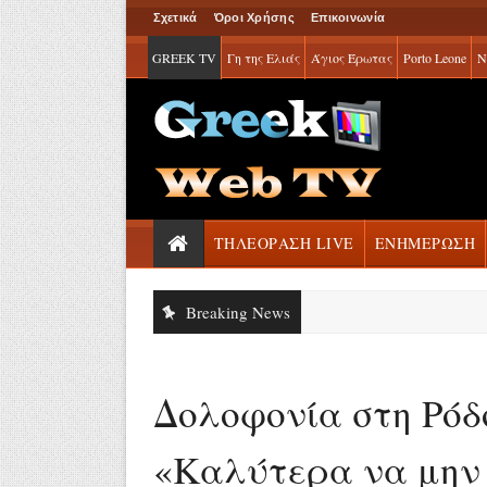
Σχετικά
Όροι Χρήσης
Επικοινωνία
GREEK TV
Γη της Ελιάς
Άγιος Έρωτας
Porto Leone
Ν
ΤΗΛΕΟΡΑΣΗ LIVE
ΕΝΗΜΕΡΩΣΗ
Breaking News
Δολοφονία στη Ρόδ
«Καλύτερα να μην 