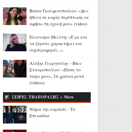
(photos)
Αύγουστος 05, 2026
Βάσια Γκολφινοπούλου: «Δεν
ήθελα σε καμία περίπτωση να
Τρίπολη: Εξιχνιάστηκαν
αφήσω τη σχολή μου» (video)
απάτες με λεία 40.000 ευρώ
Αύγουστος 05, 2026
Ελεονώρα Μελέτη: «Ε ρε και
να ξέρατε χαρακτήρες και
Σύσκεψη υπό τον Μητσοτάκη
συμπεριφορές...»
για τις άμεσες ενέργειες
αποκατάστασης και
Αλέξης Γεωργούλης - Βίκυ
αποζημιώσεων των
Σταυροπούλου: «Είσαι το
πυρόπληκτων περιοχών
ταίρι μου», 24 χρόνια μετά
(video)
(videos)
Αύγουστος 05, 2026
Στράτος Μαγιάς: «Υποδύομαι
ΣΕΙΡΕΣ ΤΗΛΕΟΡΑΣΗΣ » More
τον Δία που τσακώνεται με
τον Χριστό για... τους
Νόμοι της καρδιάς - Τα
followers» (video)
Επεισόδια
Αύγουστος 05, 2026