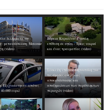
άλα διλήμματα της
Βόρεια Καρολίνα: Ένοπλη
ς: μετανάστευση, Mercosur
επίθεση σε σπίτι - Τρεις νεκροί
γη (video)
και ένας τραυματίας (video)
Σύσκεψη υπό τον Μητσοτάκη για
τις άμεσες ενέργειες
αποκατάστασης και
η: Εξιχνιάστηκαν απάτες
αποζημιώσεων των πυρόπληκτων
 40.000 ευρώ
περιοχών (video)