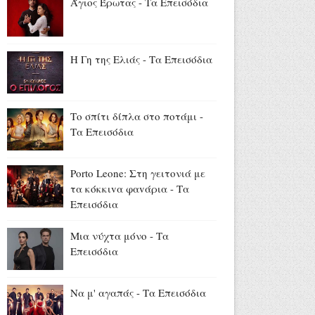
ΔΥΠΑ: Επιπλέον 8.000
Άγιος Έρωτας - Τα Επεισόδια
επιδοτούμενες θέσεις στο
πρόγραμμα απασχόλησης
ανέργων 55 ετών και άνω
Η Γη της Ελιάς - Τα Επεισόδια
Αύγουστος 05, 2026
13 και 15 Αυγούστου: Η ΕΡΤ
στην Ίμβρο για τον
Το σπίτι δίπλα στο ποτάμι -
Δεκαπενταύγουστο και την
Τα Επεισόδια
επέτειο των 65 ετών
Ιερωσύνης του Οικουμενικού
Πατριάρχου
Porto Leone: Στη γειτονιά με
Αύγουστος 05, 2026
τα κόκκιvα φαvάρια - Τα
Επεισόδια
Σταματίνα Τσιμτσιλή από
Πάρο: «Μια όμορφη μέρα
Μια νύχτα μόνο - Τα
κρύβεται στις μικρές στιγμές
Επεισόδια
που μας κάνουν να
χαμογελάμε» (photos)
Αύγουστος 05, 2026
Να μ' αγαπάς - Τα Επεισόδια