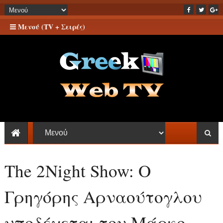
Μενού (TV + Σειρές)
The 2Night Show: Ο
Γρηγόρης Αρναούτογλου
υποδέχεται τον Μάρκο