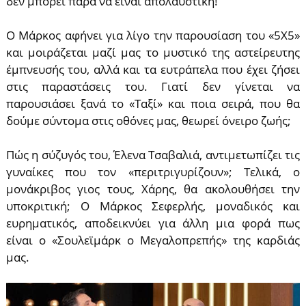
δεν μπορεί παρά να είναι απολαυστική!
Ο Μάρκος αφήνει για λίγο την παρουσίαση του «5Χ5»
και μοιράζεται μαζί μας το μυστικό της αστείρευτης
έμπνευσής του, αλλά και τα ευτράπελα που έχει ζήσει
στις παραστάσεις του. Γιατί δεν γίνεται να
παρουσιάσει ξανά το «Ταξί» και ποια σειρά, που θα
δούμε σύντομα στις οθόνες μας, θεωρεί όνειρο ζωής;
Πώς η σύζυγός του, Έλενα Τσαβαλιά, αντιμετωπίζει τις
γυναίκες που τον «περιτριγυρίζουν»; Τελικά, ο
μονάκριβος γιος τους, Χάρης, θα ακολουθήσει την
υποκριτική; Ο Μάρκος Σεφερλής, μοναδικός και
ευρηματικός, αποδεικνύει για άλλη μια φορά πως
είναι ο «Σουλεϊμάρκ ο Μεγαλοπρεπής» της καρδιάς
μας.