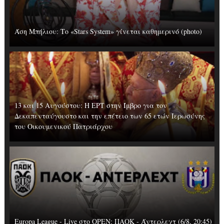
Άση Μπήλιου: Το «Stars System» γίνεται καθημερινό (photo)
13 και 15 Αυγούστου: Η ΕΡΤ στην Ίμβρο για τον
Δεκαπενταύγουστο και την επέτειο των 65 ετών Ιερωσύνης
του Οικουμενικού Πατριάρχου
Europa League - Live στο OΡΕΝ: ΠΑΟΚ - Άντερλεχτ (6/8, 20:45)