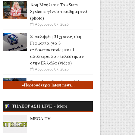
Άση Μπήλιου: Το «Stars
System» γίνεται καθημερινό
(photo)
Αύγουστος 07, 2026
Συνελήφθη 31χρονος στη
Γερμανία για 3
ανθρωποκτονίες και 1
απόπειρα που τελέστηκαν
στην Ελλάδα (video)
Αύγουστος 07, 2026
Νεαρός ταξιδιώτης: «Πάω
»Περισσότερα latest news...
διακοπές στην Πάρο για έναν
μήνα... έχω εγώ τον τρόπο»
(video)
ΤΗΛΕΟΡΑΣΗ LIVE » More
Αύγουστος 07, 2026
MEGA TV
«The Quiz with Balls» με
παρουσιαστή τον Γιάννη
Τσιμιτσέλη: Έρχεται στο νέο