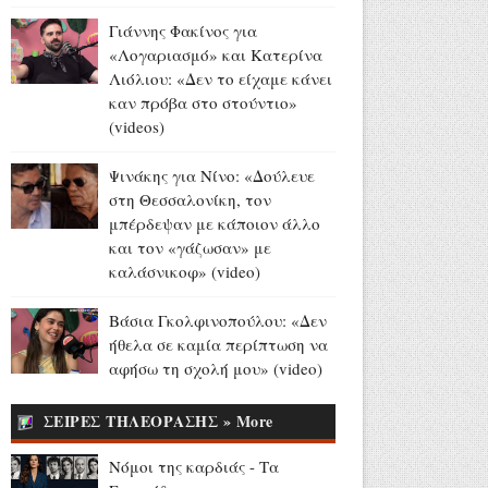
Madison Beer - Justin Herbert:
Γιάννης Φακίνος για
Το εντυπωσιακό δαχτυλίδι
«Λογαριασμό» και Κατερίνα
αρραβώνων της
Λιόλιου: «Δεν το είχαμε κάνει
τραγουδίστριας (videos+photo)
καν πρόβα στο στούντιο»
Αύγουστος 07, 2026
(videos)
Όλιβερ Χάρντι: Σαν σήμερα
έφυγε από τη ζωή ο
Ψινάκης για Νίνο: «Δούλευε
«Χοντρός» της μεγάλης
στη Θεσσαλονίκη, τον
οθόνης (video+photo)
μπέρδεψαν με κάποιον άλλο
Αύγουστος 07, 2026
και τον «γάζωσαν» με
καλάσνικοφ» (video)
13 και 15 Αυγούστου: Η ΕΡΤ
στην Ίμβρο για τον
Βάσια Γκολφινοπούλου: «Δεν
Δεκαπενταύγουστο και την
ήθελα σε καμία περίπτωση να
επέτειο των 65 ετών
αφήσω τη σχολή μου» (video)
Ιερωσύνης του Οικουμενικού
Πατριάρχου
ΣΕΙΡΕΣ ΤΗΛΕΟΡΑΣΗΣ » More
Αύγουστος 07, 2026
Νόμοι της καρδιάς - Τα
Mike: Τροχαίο για τον ράπερ -