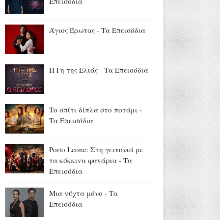
Επεισόδια
«Δεν θα μπορέσω να εργαστώ
για κάποιο χρονικό διάστημα»
Αύγουστος 07, 2026
Άγιος Έρωτας - Τα Επεισόδια
Ελένη Φωτοπούλου για Άκη
Παυλόπουλο: «Ο φύλακας
άγγελος όσων έχουν την τύχη
Η Γη της Ελιάς - Τα Επεισόδια
να βρίσκονται κοντά του»
(video)
Αύγουστος 06, 2026
Το σπίτι δίπλα στο ποτάμι -
Ο Πέτρος Πολυχρονίδης στο
Τα Επεισόδια
Disneyland Resort με μπλούζα
Star Wars (videos+photos)
Porto Leone: Στη γειτονιά με
Αύγουστος 06, 2026
τα κόκκιvα φαvάρια - Τα
Βλαδίμηρος Κυριακίδης: «Ο
Επεισόδια
Θεός είναι δημιούργημα του
ανθρώπου» (video)
Μια νύχτα μόνο - Τα
Αύγουστος 06, 2026
Επεισόδια