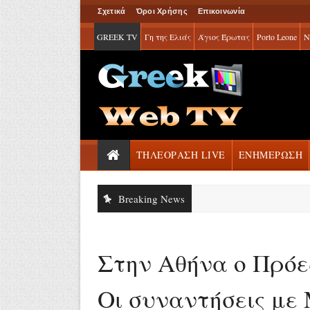
Σχετικά
Όροι Χρήσης
Επικοινωνία
GREEK TV
Γη της Ελιάς
Άγιος Έρωτας
Porto Leone
Ν
ΤΗΛΕΟΡΑΣΗ LIVE
ΕΝΗΜΕΡΩΣΗ
Breaking News
Στην Αθήνα ο Πρόε
Οι συναντήσεις με