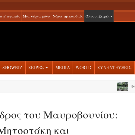
α μ' αγαπάς
Μια νύχτα μόνο
Νόμοι της καρδιάς
Όλες οι Σειρές
SHOWBIZ
ΣΕΙΡΕΣ
MEDIA
WORLD
ΣΥΝΕΝΤΕΥΞΕΙΣ
Φθιώτιδα: Ε
δρος του Μαυροβουνίου:
 Μητσοτάκη και