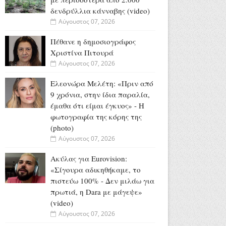
δενδρύλλια κάνναβης (video)
Αύγουστος 07, 2026
Πέθανε η δημοσιογράφος
Χριστίνα Πιτουρά
Αύγουστος 07, 2026
Ελεονώρα Μελέτη: «Πριν από
9 χρόνια, στην ίδια παραλία,
έμαθα ότι είμαι έγκυος» - Η
φωτογραφία της κόρης της
(photo)
Αύγουστος 07, 2026
Ακύλας για Eurovision:
«Σίγουρα αδικηθήκαμε, το
πιστεύω 100% - Δεν μιλάω για
πρωτιά, η Dara με μάγεψε»
(video)
Αύγουστος 07, 2026