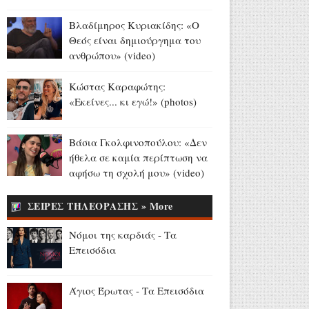
Αύγουστος 07, 2026
Βλαδίμηρος Κυριακίδης: «Ο
Ακύλας για Eurovision:
Θεός είναι δημιούργημα του
«Σίγουρα αδικηθήκαμε, το
ανθρώπου» (video)
πιστεύω 100% - Δεν μιλάω για
πρωτιά, η Dara με μάγεψε»
Κώστας Καραφώτης:
(video)
«Εκείνες... κι εγώ!» (photos)
Αύγουστος 07, 2026
Άση Μπήλιου: Το «Stars
Βάσια Γκολφινοπούλου: «Δεν
System» γίνεται καθημερινό
ήθελα σε καμία περίπτωση να
(photo)
αφήσω τη σχολή μου» (video)
Αύγουστος 07, 2026
ΣΕΙΡΕΣ ΤΗΛΕΟΡΑΣΗΣ » More
Συνελήφθη 31χρονος στη
Γερμανία για 3
Νόμοι της καρδιάς - Τα
ανθρωποκτονίες και 1
Επεισόδια
απόπειρα που τελέστηκαν
στην Ελλάδα (video)
Αύγουστος 07, 2026
Άγιος Έρωτας - Τα Επεισόδια