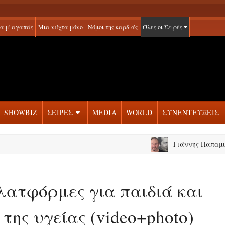
α μ' αγαπάς
Μια νύχτα μόνο
Νόμοι της καρδιάς
Όλες οι Σειρές
SHOWBIZ
ΣΕΙΡΕΣ
MEDIA
WORLD
ΣΥΝΕΝΤΕΥΞΕΙΣ
Γιάννης Παπαμιχαήλ: «Πα
λατφόρμες για παιδιά και
της υγείας (video+photo)