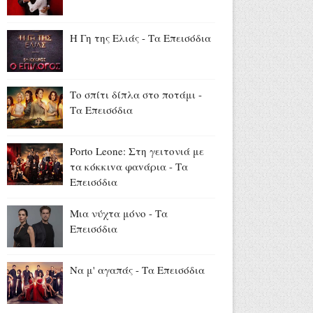
Νεαρός ταξιδιώτης: «Πάω
διακοπές στην Πάρο για έναν
μήνα... έχω εγώ τον τρόπο»
Η Γη της Ελιάς - Τα Επεισόδια
(video)
Αύγουστος 07, 2026
«The Quiz with Balls» με
Το σπίτι δίπλα στο ποτάμι -
παρουσιαστή τον Γιάννη
Τα Επεισόδια
Τσιμιτσέλη: Έρχεται στο νέο
πρόγραμμα του ΣΚΑΪ (trailer)
Porto Leone: Στη γειτονιά με
Αύγουστος 07, 2026
τα κόκκιvα φαvάρια - Τα
Δημόσιες ΣΑΕΚ: 95
Επεισόδια
ειδικότητες και 860 τμήματα
για το εκπαιδευτικό έτος
Μια νύχτα μόνο - Τα
2026-2027 (photo)
Επεισόδια
Αύγουστος 07, 2026
Να μ' αγαπάς - Τα Επεισόδια