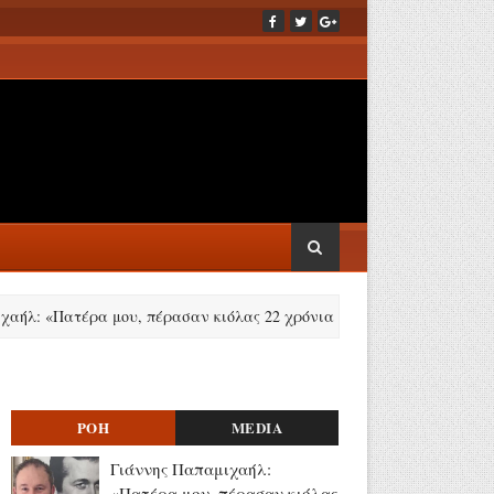
τέρα μου, πέρασαν κιόλας 22 χρόνια από τότε που έφυγες... Μου λείπ
ΡΟΗ
MEDIA
Γιάννης Παπαμιχαήλ:
«Πατέρα μου, πέρασαν κιόλας