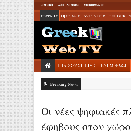
Σχετικά
Όροι Χρήσης
Επικοινωνία
GREEK TV
Γη της Ελιάς
Άγιος Έρωτας
Porto Leone
Ν
ΤΗΛΕΟΡΑΣΗ LIVE
ΕΝΗΜΕΡΩΣΗ
Breaking News
Οι νέες ψηφιακές π
έφηβους στον χώρο 