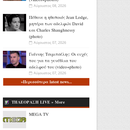
Αύγουστος 08, 2026
Πέθανε η ηθοποιός Jean Lodge,
μητέρα των αδελφών David
και Charles Shaughnessy
(photo)
Αύγουστος 07, 2026
Γιάννης Τσιμιτσέλης: Οι ευχές
του για τα γενέθλια του
αδελφού του (video+photo)
Αύγουστος 07, 2026
»Περισσότερα latest news...
Ελένη Βουλγαράκη:
«Διασταυρώστε καμιά
πληροφορία πριν εκτοξεύσετε
ΤΗΛΕΟΡΑΣΗ LIVE » More
τη βλακεία σας δημόσια»
(photo)
MEGA TV
Αύγουστος 07, 2026
Ντέρτι - Τα Επεισόδια