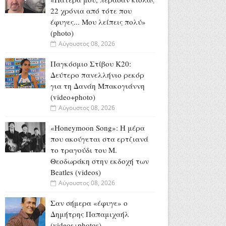
22 χρόνια από τότε που
έφυγες... Μου λείπεις πολύ»
(photo)
Αύγουστος 08, 2026
Παγκόσμιο Στίβου Κ20:
Δεύτερο πανελλήνιο ρεκόρ
για τη Δανάη Μπακογιάννη
(video+photo)
Αύγουστος 08, 2026
«Honeymoon Song»: Η μέρα
που ακούγεται στα ερτζιανά
το τραγούδι του Μ.
Θεοδωράκη στην εκδοχή των
Beatles (videos)
Αύγουστος 08, 2026
Σαν σήμερα «έφυγε» ο
Δημήτρης Παπαμιχαήλ
(videos+photos)