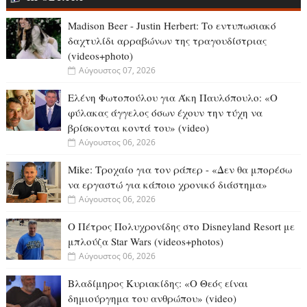
Madison Beer - Justin Herbert: Το εντυπωσιακό
δαχτυλίδι αρραβώνων της τραγουδίστριας
(videos+photo)
Αύγουστος 07, 2026
Ελένη Φωτοπούλου για Άκη Παυλόπουλο: «Ο
φύλακας άγγελος όσων έχουν την τύχη να
βρίσκονται κοντά του» (video)
Αύγουστος 06, 2026
Mike: Τροχαίο για τον ράπερ - «Δεν θα μπορέσω
να εργαστώ για κάποιο χρονικό διάστημα»
Αύγουστος 06, 2026
Ο Πέτρος Πολυχρονίδης στο Disneyland Resort με
μπλούζα Star Wars (videos+photos)
Αύγουστος 06, 2026
Βλαδίμηρος Κυριακίδης: «Ο Θεός είναι
δημιούργημα του ανθρώπου» (video)