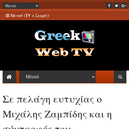
Μενού (TV + Σειρές)
Σε πελάγη ευτυχίας ο
Μιχάλης Ζαμπίδης και η
σύντροφός του -