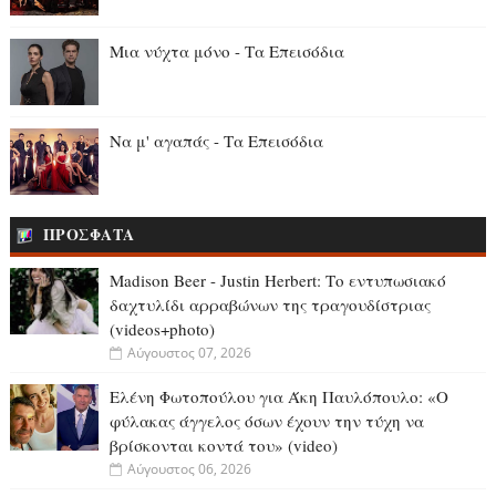
Μια νύχτα μόνο - Τα Επεισόδια
Να μ' αγαπάς - Τα Επεισόδια
ΠΡΟΣΦΑΤΑ
Madison Beer - Justin Herbert: Το εντυπωσιακό
δαχτυλίδι αρραβώνων της τραγουδίστριας
(videos+photo)
Αύγουστος 07, 2026
Ελένη Φωτοπούλου για Άκη Παυλόπουλο: «Ο
φύλακας άγγελος όσων έχουν την τύχη να
βρίσκονται κοντά του» (video)
Αύγουστος 06, 2026