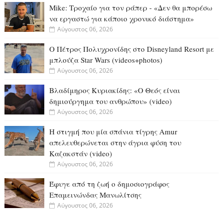
Mike: Τροχαίο για τον ράπερ - «Δεν θα μπορέσω
να εργαστώ για κάποιο χρονικό διάστημα»
Αύγουστος 06, 2026
Ο Πέτρος Πολυχρονίδης στο Disneyland Resort με
μπλούζα Star Wars (videos+photos)
Αύγουστος 06, 2026
Βλαδίμηρος Κυριακίδης: «Ο Θεός είναι
δημιούργημα του ανθρώπου» (video)
Αύγουστος 06, 2026
Η στιγμή που μία σπάνια τίγρης Amur
απελευθερώνεται στην άγρια φύση του
Καζακστάν (video)
Αύγουστος 06, 2026
Έφυγε από τη ζωή ο δημοσιογράφος
Επαμεινώνδας Μανωλίτσης
Αύγουστος 06, 2026