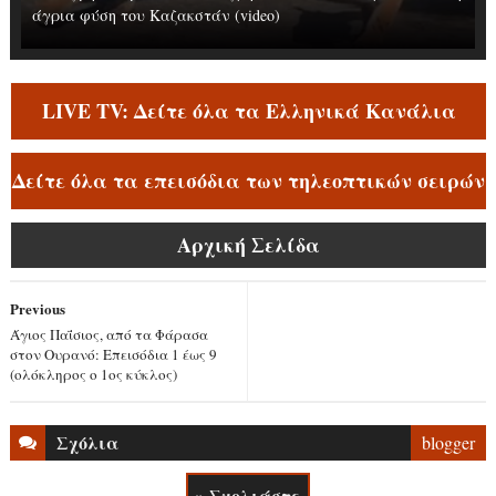
άγρια φύση του Καζακστάν (video)
LIVE TV: Δείτε όλα τα Ελληνικά Κανάλια
Δείτε όλα τα επεισόδια των τηλεοπτικών σειρών
Αρχική Σελίδα
Previous
Άγιος Παΐσιος, από τα Φάρασα
στον Ουρανό: Επεισόδια 1 έως 9
(ολόκληρος ο 1ος κύκλος)
Σχόλια
blogger
» Σχολιάστε