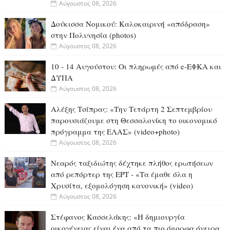
Αύγουστος 08, 2026
Δούκισσα Νομικού: Καλοκαιρινή «απόδραση»
στην Πολυνησία (photos)
Αύγουστος 08, 2026
10 - 14 Αυγούστου: Οι πληρωμές από e-ΕΦΚΑ και
ΔΥΠΑ
Αύγουστος 08, 2026
Αλέξης Τσίπρας: «Την Τετάρτη 2 Σεπτεμβρίου
παρουσιάζουμε στη Θεσσαλονίκη το οικονομικό
πρόγραμμα της ΕΛΑΣ» (video+photo)
Αύγουστος 08, 2026
Νεαρός ταξιδιώτης δέχτηκε πλήθος ερωτήσεων
από ρεπόρτερ της ΕΡΤ - «Τα έμαθε όλα η
Χρυσίτα, εξομολόγηση κανονική» (video)
Αύγουστος 08, 2026
Στέφανος Κασσελάκης: «Η δημιουργία
οικογένειας είναι ένα από τα πιο όμορφα όνειρα