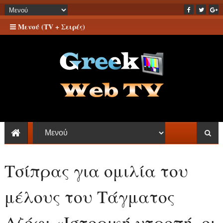
Μενού (TV + Σειρές)
Τσίπρας για ομιλία του
μέλους του Τάγματος
Αζόφ: «Iστορική ντροπή, οι