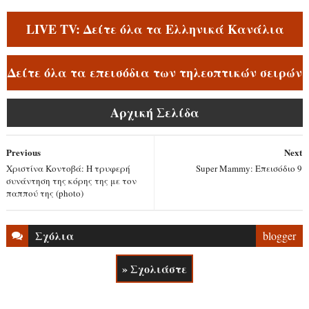
LIVE TV: Δείτε όλα τα Ελληνικά Κανάλια
Δείτε όλα τα επεισόδια των τηλεοπτικών σειρών
Αρχική Σελίδα
Previous
Next
Χριστίνα Κοντοβά: Η τρυφερή
Super Mammy: Επεισόδιο 9
συνάντηση της κόρης της με τον
παππού της (photo)
Σχόλια
blogger
» Σχολιάστε