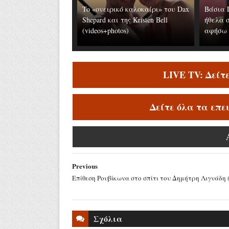
To «ονειρικό καλοκαίρι» του Dax
Βάσια 
Shepard και της Kristen Bell
ήθελα 
(videos+photos)
αφήσω τ
LIVE TV: Δείτ
Δείτε όλα τα επε
Previous
Επίθεση Ρουβίκωνα στο σπίτι του Δημήτρη Λιγνάδη (
Σχόλια