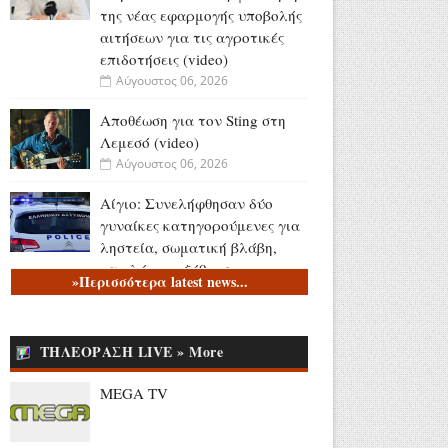
της νέας εφαρμογής υποβολής
αιτήσεων για τις αγροτικές
επιδοτήσεις (video)
Αύγουστος 06, 2026
Αποθέωση για τον Sting στη
Λεμεσό (video)
Αύγουστος 06, 2026
Αίγιο: Συνελήφθησαν δύο
γυναίκες κατηγορούμενες για
ληστεία, σωματική βλάβη,
απειλή και εξύβριση
»Περισσότερα latest news...
Αύγουστος 06, 2026
Το τελευταίο «αντίο» στον
ΤΗΛΕΟΡΑΣΗ LIVE » More
Λάκη Χαλκιά (videos)
Αύγουστος 06, 2026
MEGA TV
Κώστας Καραφώτης:
«Εκείνες... κι εγώ!» (photos)