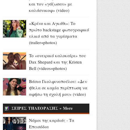
και τον «γάζωσαν» με
Europa League - Live στο
καλάσνικοφ» (video)
OΡΕΝ: ΠΑΟΚ - Άντερλεχτ
(6/8, 20:45)
«Κρίνο και Αγκάθι»: Το
Αύγουστος 06, 2026
πρώτο backstage φωτογραφικό
υλικό από τα γυρίσματα
Ευρυδίκη Βαλαβάνη για
(trailer+photos)
Γρηγόρη Μόργκαν:
«Oνειρευόμουν μια αγάπη σαν
To «ονειρικό καλοκαίρι» του
κι αυτή... και τώρα είναι η
Dax Shepard και της Kristen
πραγματική μου ζωή» (photo)
Bell (videos+photos)
Αύγουστος 06, 2026
Τα μεγάλα διλήμματα της
Βάσια Γκολφινοπούλου: «Δεν
Ευρώπης: μετανάστευση,
ήθελα σε καμία περίπτωση να
Mercosur και στέγη (video)
αφήσω τη σχολή μου» (video)
Αύγουστος 06, 2026
ΣΕΙΡΕΣ ΤΗΛΕΟΡΑΣΗΣ » More
81 χρόνια από τον ατομικό
όλεθρο σε Χιροσίμα και
Νόμοι της καρδιάς - Τα
Ναγκασάκι (videos)
Επεισόδια