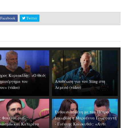
Facebook
Twitter
ηρος Κυριακίδης: «Ο Θεός
δημιούργημα του
Αποθέωση για τον Sting στη
ου» (video)
Λεμεσό (video)
Ενθουσιασμένη με τον Πέτρο
ς Φακίνος για
Ιακωβίδη η Μαριάννα Γεωργαντή
ιασμό» και Κατερίνα
- Γιάννης Κολοκυθάς: «Άντε