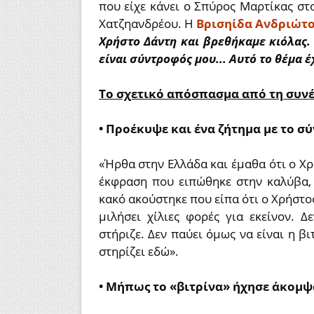
που είχε κάνει ο Σπύρος Μαρτίκας στο
Χατζηανδρέου. Η
Βρισηίδα Ανδριώτου
Χρήστο Δάντη και βρεθήκαμε κιόλας. 
είναι σύντροφός μου... Αυτό το θέμα έ
Το σχετικό απόσπασμα από τη συνέν
• Προέκυψε και ένα ζήτημα με το σ
«Ήρθα στην Ελλάδα και έμαθα ότι ο Χρ
έκφραση που ειπώθηκε στην καλύβα,
κακό ακούστηκε που είπα ότι ο Χρήστος
μιλήσει χίλιες φορές για εκείνον. 
στήριζε. Δεν παύει όμως να είναι η β
στηρίζει εδώ».
• Μήπως το «βιτρίνα» ήχησε άκομψ