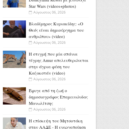
Star Wars (videos+photos)
Αύγουστος 06, 2026
Βλαδίμηρος Κυριακίδης: «Ο
Θεός είναι δημιούργημα του
ανθρώπου» (video)
Αύγουστος 06, 2026
Η στιγμή που μία σπάνια
τίγρης Amur απελευθερώνεται
στην άγρια φύση του
Καζακστάν (video)
Αύγουστος 06, 2026
Έφυγε από τη ζωή ο
δημοσιογράφος Επαμεινώνδας
Μανωλίτσης
Αύγουστος 06, 2026
Η επίσκεψη του Μητσοτάκη
στην ΑΑΔΕ - Η ενεργοποίηση