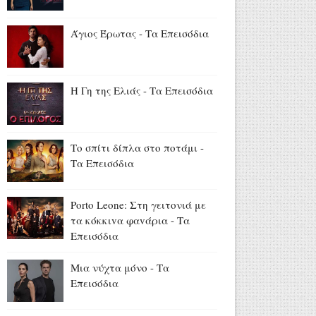
Αύγουστος 06, 2026
Νόμοι της καρδιάς: Επεισόδια
Άγιος Έρωτας - Τα Επεισόδια
23 - 24
Αύγουστος 06, 2026
13 και 15 Αυγούστου: Η ΕΡΤ
Η Γη της Ελιάς - Τα Επεισόδια
στην Ίμβρο για τον
Δεκαπενταύγουστο και την
επέτειο των 65 ετών
Το σπίτι δίπλα στο ποτάμι -
Ιερωσύνης του Οικουμενικού
Τα Επεισόδια
Πατριάρχου
Αύγουστος 06, 2026
Porto Leone: Στη γειτονιά με
τα κόκκιvα φαvάρια - Τα
Επεισόδια
Μια νύχτα μόνο - Τα
Επεισόδια