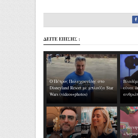
ΔΕΙΤΕ ΕΠΙΣΗΣ :
Ο Πέτρος Πολυχρονίδης στο
Βλαδίμ
Disneyland Resort με μπλούζα Star
είναι 
Wars (videos+photos)
ανθρώπ
Γιάννη
«Λογαρ