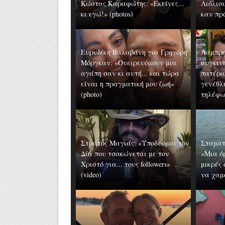
Κώστας Καραφώτης: «Εκείνες...
Λιόλιου
κι εγώ!» (photos)
καν πρό
Ευρυδίκη Βαλαβάνη για Γρηγόρη
Λάμπρο
Μόργκαν: «Oνειρευόμουν μια
συγκιν
αγάπη σαν κι αυτή... και τώρα
πατέρα
είναι η πραγματική μου ζωή»
γενέθλι
(photo)
τηλέφων
Στράτος Μαγιάς: «Υποδύομαι τον
Σταματ
Δία που τσακώνεται με τον
«Μια ό
Χριστό για... τους followers»
μικρές
(video)
να χαμ