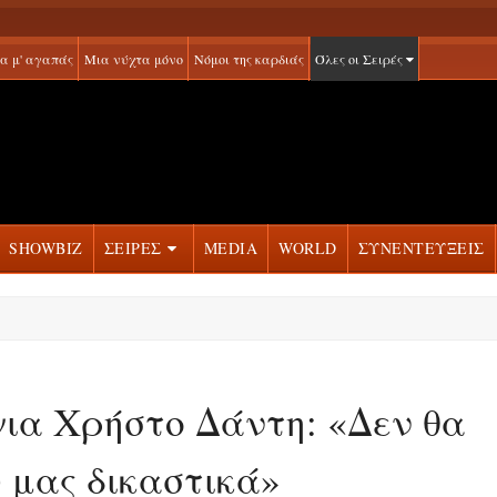
α μ' αγαπάς
Μια νύχτα μόνο
Νόμοι της καρδιάς
Όλες οι Σειρές
SHOWBIZ
ΣΕΙΡΕΣ
MEDIA
WORLD
ΣΥΝΕΝΤΕΥΞΕΙΣ
ια Χρήστο Δάντη: «Δεν θα
 μας δικαστικά»