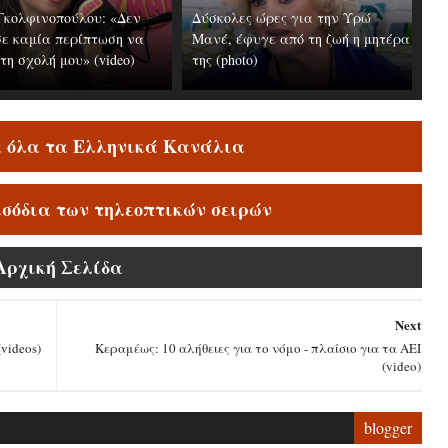
Γκολφινοπούλου: «Δεν
Δύσκολες ώρες για την Υρώ
σε καμία περίπτωση να
Μανέ, έφυγε από τη ζωή η μητέρα
η σχολή μου» (video)
της (photo)
ε όλα τα Ελληνικά Κανάλια
ισόδια των τηλεοπτικών σειρών
Αρχική Σελίδα
Next
videos)
Κεραμέως: 10 αλήθειες για το νόμο - πλαίσιο για τα ΑΕΙ
(video)
blogger