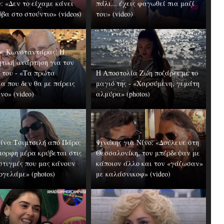
: «Δεν το είχαμε κάνει
πάλι... έχεις φαγωθεί πια μαζί
βα στο στούντιο» (videos)
του» (video)
ς Κωνσταντάρας: H
ητική ανάρτηση για τον
 του - «Τα πρώτα
Η Αποστολία Ζώη ποζάρει με το
α που δεν θα με πάρεις
μαγιό της - «Χαρούμενη, γεμάτη
ο» (video)
αλμύρα» (photos)
ίνα Τσιμτσιλή από Πάρο:
Ψινάκης για Νίνο: «Δούλευε στη
μορφη μέρα κρύβεται στις
Θεσσαλονίκη, τον μπέρδεψαν με
 στιγμές που μας κάνουν
κάποιον άλλο και τον «γάζωσαν»
ογελάμε» (photos)
με καλάσνικοφ» (video)