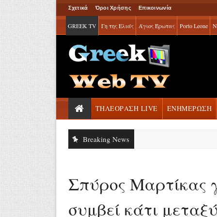
Σχετικά
Όροι Χρήσης
Επικοινωνία
GREEK TV
Γη της Ελιάς
Άγιος Έρωτας
Porto Leone
Ν
ΤΗΛΕΟΡΑΣΗ LIVE
ΕΝΗΜΕΡΩΣΗ
Breaking News
Σπύρος Μαρτίκας γ
συμβεί κάτι μεταξύ