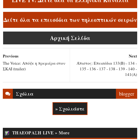
LIVE TV: Δείτε όλα τα Ελληνικά Κανάλια
Δείτε όλα τα επεισόδια των τηλεοπτικών σειρών
Αρχική Σελίδα
Previous
Next
The Voice: Απόψε η πρεμιέρα στον
Άπιστος: Επεισόδια 133(Β) - 134 -
ΣΚΑΪ (trailer)
135 - 136 - 137 - 138 - 139 - 140 -
141(Α)
Σχόλια
blogger
» Σχολιάστε
ΤΗΛΕΟΡΑΣΗ LIVE » More