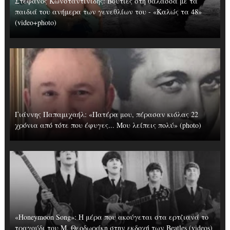
Στέφανος Κωνσταντινίδης: Βουτιές στη θάλασσα με τα
παιδιά του ανήμερα των γενεθλίων του - «Καλώς τα 48»
(video+photo)
Γιάννης Παπαμιχαήλ: «Πατέρα μου, πέρασαν κιόλας 22
χρόνια από τότε που έφυγες... Μου λείπεις πολύ» (photo)
«Honeymoon Song»: Η μέρα που ακούγεται στα ερτζιανά το
τραγούδι του Μ. Θεοδωράκη στην εκδοχή των Beatles (videos)