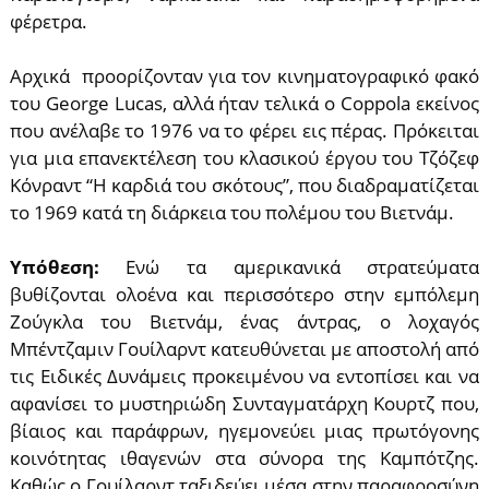
φέρετρα.
Αρχικά προορίζονταν για τον κινηματογραφικό φακό
του George Lucas, αλλά ήταν τελικά ο Coppola εκείνος
που ανέλαβε το 1976 να το φέρει εις πέρας. Πρόκειται
για μια επανεκτέλεση του κλασικού έργου του Τζόζεφ
Κόνραντ “Η καρδιά του σκότους”, που διαδραματίζεται
το 1969 κατά τη διάρκεια του πολέμου του Βιετνάμ.
Υπόθεση:
Ενώ τα αμερικανικά στρατεύματα
βυθίζονται ολοένα και περισσότερο στην εμπόλεμη
Ζούγκλα του Βιετνάμ, ένας άντρας, ο λοχαγός
Μπέντζαμιν Γουίλαρντ κατευθύνεται με αποστολή από
τις Ειδικές Δυνάμεις προκειμένου να εντοπίσει και να
αφανίσει το μυστηριώδη Συνταγματάρχη Kουρτζ που,
βίαιος και παράφρων, ηγεμονεύει μιας πρωτόγονης
κοινότητας ιθαγενών στα σύνορα της Καμπότζης.
Καθώς ο Γουίλαρντ ταξιδεύει μέσα στην παραφροσύνη