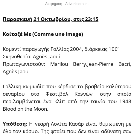
Διαφήμιση - Advertisement
Παρασκευή 21 Οκτωβρίου, στις 23:15
Κοίταξέ Με (Comme une image)
Κομεντί παραγωγής Γαλλίας 2004, διάρκειας 106’
Σκηνοθεσία: Agnès Jaoui
Πρωταγωνιστούν: Marilou Berry,Jean-Pierre Bacri,
Agnès Jaoui
Γαλλική κωμωδία που κέρδισε το βραβείο καλύτερου
σεναρίου στο Φεστιβάλ Καννών, στην οποία
περιλαμβάνεται ένα κλίπ από την ταινία του 1948
Blood on the Moon.
Υπόθεση:
Η vεαρή Λoλίτα Κασάρ είναι θυμωμένη με
όλο τον κόσμο. Της φταίει που δεν είναι αδύνατη σαν