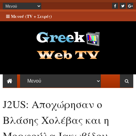
Μενού (TV + Σειρές)
J2US: Αποχώρησαν ο
Βλάσης Χολέβας και η
Μορφούλα Ιακωβίδου