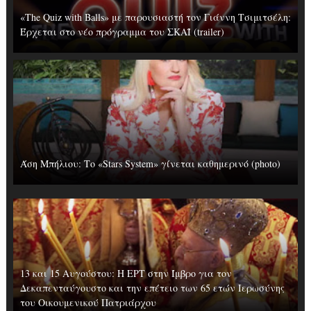
«The Quiz with Balls» με παρουσιαστή τον Γιάννη Τσιμιτσέλη:
Έρχεται στο νέο πρόγραμμα του ΣΚΑΪ (trailer)
Άση Μπήλιου: Το «Stars System» γίνεται καθημερινό (photo)
13 και 15 Αυγούστου: Η ΕΡΤ στην Ίμβρο για τον
Δεκαπενταύγουστο και την επέτειο των 65 ετών Ιερωσύνης
του Οικουμενικού Πατριάρχου