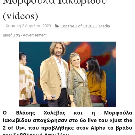
(videos)
Κυριακή 2 Απριλίου 2023
Just the 2 οf Us 2023
,
Media
Διαφήμιση - Advertisement
Ο Βλάσης Χολέβας και η Μορφούλα
Ιακωβίδου αποχώρησαν στο 6
ο live του «Just the
2 of Us», που προβλήθηκε στον Alpha το βράδυ