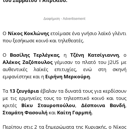
του Σαββάτου 1 Απριλίου
.
Διαφήμιση - Advertisement
Ο
Νίκος Κοκλώνης
ετοίμασε ένα γνήσιο λαϊκό γλέντι
που ξεσήκωσε κοινό και τηλεθεατές.
Ο
Βασίλης Τερλέγκας
, η
Τζένη Κατσίγιαννη
, ο
Αλέκος Ζαζόπουλος
γέμισαν το πλατό του J2US με
αυθεντικές λαϊκές επιτυχίες, ενώ στη σκηνή
εμφανίστηκε και η
Ειρήνη Μερκούρη
.
Τα
13 ζευγάρια
έβαλαν τα δυνατά τους για κερδίσουν
με τις ερμηνείες τους το τηλεοπτικό κοινό και τους
κριτές
Βίκυ Σταυροπούλου
,
Δέσποινα Βανδή
,
Σταμάτη Φασουλή
και
Καίτη Γαρμπή
.
Περίπου στις 2 τα ξημερώματα της Κυριακής, ο Νίκος