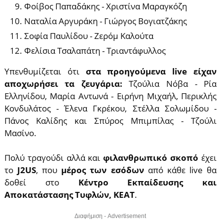
Φοίβος Παπαδάκης - Χριστίνα Μαραγκόζη
Ναταλία Αργυράκη - Γιώργος Βογιατζάκης
Σοφία Παυλίδου - Ζερόμ Καλούτα
Φελίσια Τσαλαπάτη - Τριαντάφυλλος
Υπενθυμίζεται ότι
στα προηγούμενα live είχαν
αποχωρήσει τα ζευγάρια:
Τζούλια Νόβα - Ρία
Ελληνίδου, Μαρία Αντωνά - Ειρήνη Μιχαήλ, Περικλής
Κονδυλάτος - Έλενα Γκρέκου, Στέλλα Σολωμίδου -
Πάνος Καλίδης και Σπύρος Μπιμπίλας - Τζούλι
Μασίνο.
Πολύ τραγούδι αλλά και
φιλανθρωπικό σκοπό
έχει
το
J2US
, που
μέρος των εσόδων
από κάθε live θα
δοθεί στο
Κέντρο Εκπαίδευσης και
Αποκατάστασης Τυφλών, ΚΕΑΤ
.
Διαφήμιση - Advertisement