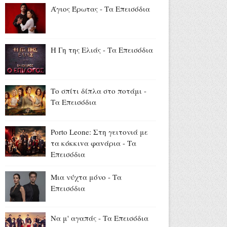
στην Ίμβρο για τον
Άγιος Έρωτας - Τα Επεισόδια
Δεκαπενταύγουστο και την
επέτειο των 65 ετών
Ιερωσύνης του Οικουμενικού
Πατριάρχου
Η Γη της Ελιάς - Τα Επεισόδια
Αύγουστος 07, 2026
«Όλα είναι ταξίδι» με τον
Χρήστο Ανθόπουλο: Η
Το σπίτι δίπλα στο ποτάμι -
περιπέτεια ξεκινά στο νέο
Τα Επεισόδια
πρόγραμμα της ΕΡΤ
(trailer+photo)
Porto Leone: Στη γειτονιά με
Αύγουστος 07, 2026
τα κόκκιvα φαvάρια - Τα
Mike: Τροχαίο για τον ράπερ -
Επεισόδια
«Δεν θα μπορέσω να εργαστώ
για κάποιο χρονικό διάστημα»
Μια νύχτα μόνο - Τα
Αύγουστος 07, 2026
Επεισόδια
Να μ' αγαπάς - Τα Επεισόδια