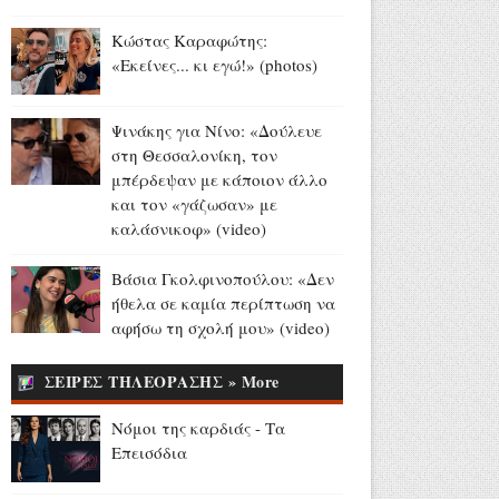
Αύγουστος 07, 2026
Κώστας Καραφώτης:
Παγκόσμιο Στίβου Κ20:
«Εκείνες... κι εγώ!» (photos)
Ασημένιο μετάλλιο για την
Έβελυν Μητροπούλου στο
μήκος (videos)
Ψινάκης για Νίνο: «Δούλευε
Αύγουστος 07, 2026
στη Θεσσαλονίκη, τον
μπέρδεψαν με κάποιον άλλο
Madison Beer - Justin Herbert:
και τον «γάζωσαν» με
Το εντυπωσιακό δαχτυλίδι
καλάσνικοφ» (video)
αρραβώνων της
τραγουδίστριας (videos+photo)
Βάσια Γκολφινοπούλου: «Δεν
Αύγουστος 07, 2026
ήθελα σε καμία περίπτωση να
αφήσω τη σχολή μου» (video)
Όλιβερ Χάρντι: Σαν σήμερα
έφυγε από τη ζωή ο
ΣΕΙΡΕΣ ΤΗΛΕΟΡΑΣΗΣ » More
«Χοντρός» της μεγάλης
οθόνης (video+photo)
Νόμοι της καρδιάς - Τα
Αύγουστος 07, 2026
Επεισόδια
13 και 15 Αυγούστου: Η ΕΡΤ