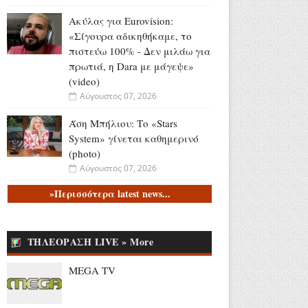
Ακύλας για Eurovision:
«Σίγουρα αδικηθήκαμε, το
πιστεύω 100% - Δεν μιλάω για
πρωτιά, η Dara με μάγεψε»
(video)
Αύγουστος 07, 2026
Άση Μπήλιου: Το «Stars
System» γίνεται καθημερινό
(photo)
Αύγουστος 07, 2026
»Περισσότερα latest news...
Συνελήφθη 31χρονος στη
Γερμανία για 3
ανθρωποκτονίες και 1
απόπειρα που τελέστηκαν
ΤΗΛΕΟΡΑΣΗ LIVE » More
στην Ελλάδα (video)
MEGA TV
Αύγουστος 07, 2026
Νεαρός ταξιδιώτης: «Πάω