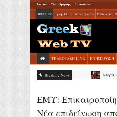
Σχετικά
Όροι Χρήσης
Επικοινωνία
GREEK TV
Γη της Ελιάς
Άγιος Έρωτας
Porto Leone
Ν
ΤΗΛΕΟΡΑΣΗ LIVE
ΕΝΗΜΕΡΩΣΗ
Breaking News
Ντέρτι - Τα Επε
ΕΜΥ: Επικαιροποίη
Νέα επιδείνωση απ