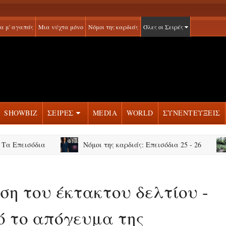
α μ' αγαπάς
Μια νύχτα μόνο
Νόμοι της καρδιάς
Όλες οι Σειρές
SHOWBIZ
ΣΕΙΡΕΣ
MEDIA
WORLD
ΣΥΝΕΝΤΕΥΞΕΙΣ
ισόδια
Νόμοι της καρδιάς: Επεισόδια 25 - 26
Φθι
ση του έκτακτου δελτίου -
ό το απόγευμα της