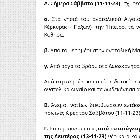
Α.
Σήμερα
Σάββατο (11-11-23)
ισχυρές
α.
Στα νησιά του ανατολικού Αιγαίο
Κέρκυρας - Παξών), την Ήπειρο, τα 
Κύθηρα.
β.
Από το μεσημέρι στην ανατολική Μα
γ.
Από αργά το βράδυ στα Δωδεκάνησα
Από το μεσημέρι και από τα δυτικά τα
ανατολικό Αιγαίο και τα Δωδεκάνησα ό
Β.
Άνεμοι νοτίων διευθύνσεων εντάσ
πρωινές ώρες του Σαββάτου (11-11-23)
Γ.
Επισημαίνεται πως
από το απόγευμ
της Δευτέρας (13-11-23)
νέο καιρικό 