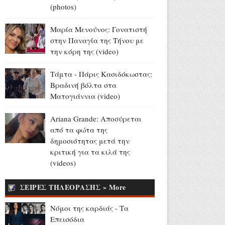
(photos)
ΔΥΠΑ: Επιπλέον 8.000
επιδοτούμενες θέσεις στο
Μαρία Μενούνος: Γονατιστή
πρόγραμμα απασχόλησης
στην Παναγία της Τήνου με
ανέργων 55 ετών και άνω
την κόρη της (video)
Αύγουστος 05, 2026
Τάμτα - Πάρις Κασιδόκωστας:
13 και 15 Αυγούστου: Η ΕΡΤ
Βραδινή βόλτα στα
στην Ίμβρο για τον
Ματογιάννια (video)
Δεκαπενταύγουστο και την
επέτειο των 65 ετών
Ariana Grande: Αποσύρεται
Ιερωσύνης του Οικουμενικού
από τα φώτα της
Πατριάρχου
δημοσιότητας μετά την
Αύγουστος 05, 2026
κριτική για τα κιλά της
Σταματίνα Τσιμτσιλή από
(videos)
Πάρο: «Μια όμορφη μέρα
κρύβεται στις μικρές στιγμές
ΣΕΙΡΕΣ ΤΗΛΕΟΡΑΣΗΣ » More
που μας κάνουν να
χαμογελάμε» (photos)
Νόμοι της καρδιάς - Τα
Αύγουστος 05, 2026
Επεισόδια