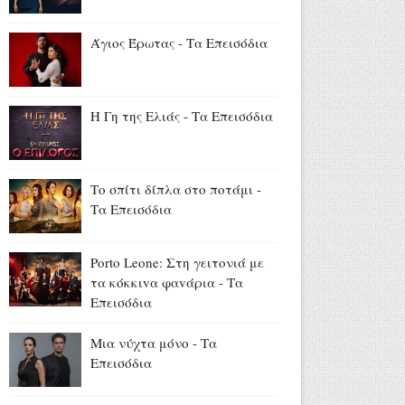
Ψινάκης για Νίνο: «Δούλευε
στη Θεσσαλονίκη, τον
Άγιος Έρωτας - Τα Επεισόδια
μπέρδεψαν με κάποιον άλλο
και τον «γάζωσαν» με
καλάσνικοφ» (video)
Η Γη της Ελιάς - Τα Επεισόδια
Αύγουστος 05, 2026
«Κρίνο και Αγκάθι»: Το
πρώτο backstage φωτογραφικό
Το σπίτι δίπλα στο ποτάμι -
υλικό από τα γυρίσματα
Τα Επεισόδια
(trailer+photos)
Αύγουστος 05, 2026
Porto Leone: Στη γειτονιά με
Conference League - Live στον
τα κόκκιvα φαvάρια - Τα
ΣΚΑΪ: Παναθηναϊκός - ΤΣΣΚΑ
Επεισόδια
1948 (5/8, 21:30)
Αύγουστος 05, 2026
Μια νύχτα μόνο - Τα
Επεισόδια