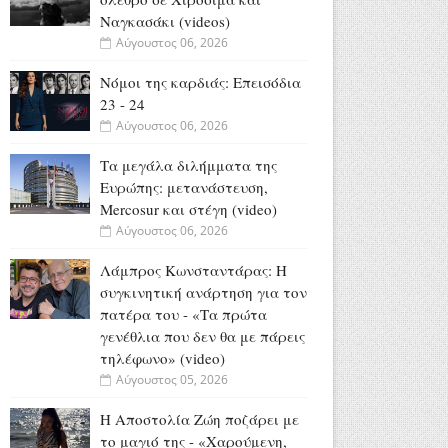
Ναγκασάκι (videos)
Αύγουστος 06, 2026
Νόμοι της καρδιάς: Επεισόδια
23 - 24
Αύγουστος 06, 2026
Τα μεγάλα διλήμματα της
Ευρώπης: μετανάστευση,
Mercosur και στέγη (video)
Αύγουστος 06, 2026
Λάμπρος Κωνσταντάρας: H
συγκινητική ανάρτηση για τον
πατέρα του - «Τα πρώτα
γενέθλια που δεν θα με πάρεις
τηλέφωνο» (video)
Αύγουστος 05, 2026
Η Αποστολία Ζώη ποζάρει με
το μαγιό της - «Χαρούμενη,