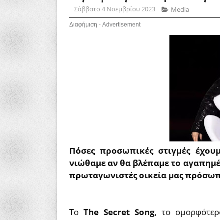
Σάββατο 4 Νοεμβρίου 2023
Media
Διαφήμιση - Advertisement
Πόσες προσωπικές στιγμές έχουμ
νιώθαμε αν θα βλέπαμε το αγαπημέν
πρωταγωνιστές οικεία μας πρόσωπ
Το
The Secret Song
, το ομορφότερ