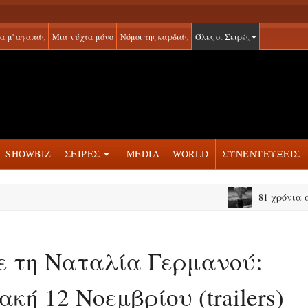
α μ' αγαπάς
Μια νύχτα μόνο
Νόμοι της καρδιάς
Όλες οι Σειρές
SHOWBIZ
ΣΕΙΡΕΣ
MEDIA
WORLD
ΣΥΝΕΝΤΕΥΞΕΙΣ
81 χρόνια από τον 
με τη Ναταλία Γερμανού:
κή 12 Νοεμβρίου (trailers)