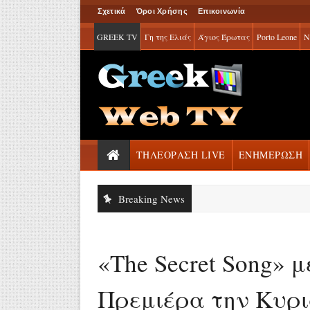
Σχετικά
Όροι Χρήσης
Επικοινωνία
GREEK TV
Γη της Ελιάς
Άγιος Έρωτας
Porto Leone
Ν
ΤΗΛΕΟΡΑΣΗ LIVE
ΕΝΗΜΕΡΩΣΗ
Breaking News
«The Secret Song» 
Πρεμιέρα την Κυρια