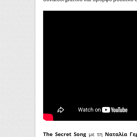
The Secret Song
με τη
Ναταλία Γε