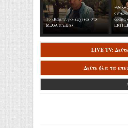
«Θάλασ
συγκλο
Το «Κάμπινγκ» έρχεται στο
δράμα 
MEGA (trailers)
ERTFLIX
LIVE TV: Δείτ
Δείτε όλα τα επε