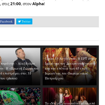
, στις
21:00
, στον
Alpha
!
Facebook
Twitter
13 και 15 Αυγούστου: Η ΕΡΤ στην
Υποφάντης - Αλεξάνδρα
Ίμβρο για τον Δεκαπενταύγουστο
ου: Η «Πρωινή Ζώνη» του
και την επέτειο των 65 ετών
24 επιστρέφει στις 31
Ιερωσύνης του Οικουμενικού
ου (photos)
Πατριάρχου
To «Ντέρτι» ανασαίνει μέσα από