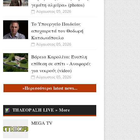
γεμάτη αλμύρα» (photos)
Αύγουστος 05, 2026
Το Υπουργείο Παιδείας
αποχαιρετά τον Θοδωρή
Κατσωνόπουλο
Αύγουστος 05, 2026
Βόρεια Καρολίνα: Ένοπλη
επίθεση σε σπίτι - Αναφορές
για νεκρούς (video)
Αύγουστος 05, 2026
»Περισσότερα latest news...
Υψηλές πτήσεις για το
ERTFLIX: 22.551.894 views
τον Ιούλιο
ΤΗΛΕΟΡΑΣΗ LIVE » More
Αύγουστος 05, 2026
Νίκος Υποφάντης -
MEGA TV
Αλεξάνδρα Καϋμένου: Η
«Πρωινή Ζώνη» του Action 24