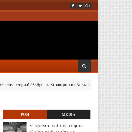
ατομικό όλεθρο σε Χιροσίμα και Ναγκασάκι (videos)
Νόμοι τ
ΡΟΗ
MEDIA
81 χρόνια από τον ατομικό
όλεθρο σε Χιροσίμα και