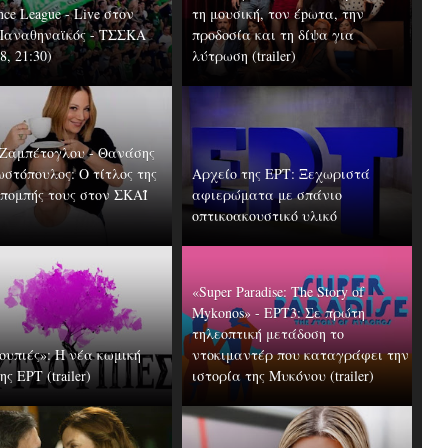
nce League - Live στον
τη μουσική, τον έpωτα, την
Παναθηναϊκός - ΤΣΣΚΑ
προδοσία και τη δίψα για
8, 21:30)
λύτρωση (trailer)
Ζαμπέτογλου - Θανάσης
στόπουλος: Ο τίτλος της
Αρχείο της ΕΡΤ: Ξεχωριστά
κπομπής τους στον ΣΚΑΪ
αφιερώματα με σπάνιο
οπτικοακουστικό υλικό
«Super Paradise: The Story of
Mykonos» - ΕΡΤ3: Σε πρώτη
τηλεοπτική μετάδοση το
ουπιές»: Η νέα κωμική
ντοκιμαντέρ που καταγράφει την
ης ΕΡΤ (trailer)
ιστορία της Μυκόνου (trailer)