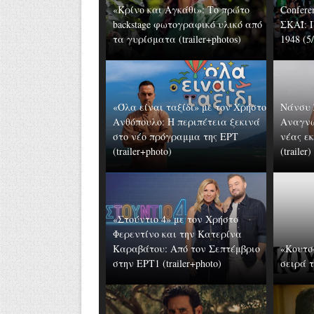
«Κρίνο και Αγκάθι»: Το πρώτο
Confere
backstage φωτογραφικό υλικό από
ΣΚΑΪ: 
τα γυρίσματα (trailer+photos)
1948 (5/
«Όλα είναι ταξίδι» με τον Χρήστο
Νάνσυ 
Ανθόπουλο: Η περιπέτεια ξεκινά
Αναγνω
στο νέο πρόγραμμα της ΕΡΤ
νέας ε
(trailer+photo)
(trailer)
«Στούντιο 4» με τον Χρήστο
Φερεντίνο και την Κατερίνα
Καραβάτου: Από τον Σεπτέμβριο
«Κουτσ
στην ΕΡΤ1 (trailer+photo)
σειρά τ