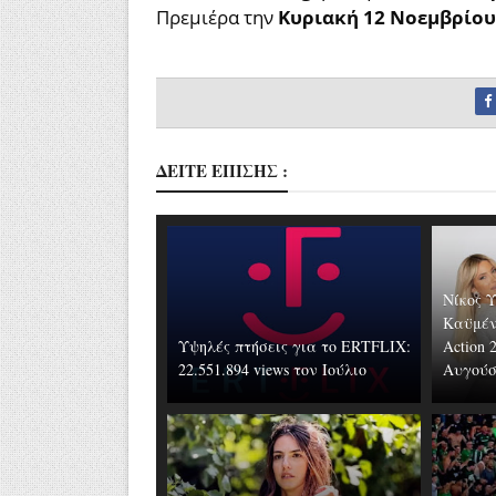
Πρεμιέρα την
Κυριακή 12 Νοεμβρίου
ΔΕΙΤΕ ΕΠΙΣΗΣ :
Νίκος 
Καϋμέν
Υψηλές πτήσεις για το ERTFLIX:
Action 
22.551.894 views τον Ιούλιο
Αυγούστ