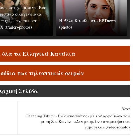
σες μας χώρισαν»: Ένα
νιστικό οικογενειακό
εποχής έρχεται στο
Η Έλλη Κασόλη στο ΕΡΤnews
 (trailer+photos)
(photo)
ε όλα τα Ελληνικά Κανάλια
ισόδια των τηλεοπτικών σειρών
Αρχική Σελίδα
Next
Channing Tatum: «Ενθουσιασμένος» με τον αρραβώνα του
με τη Zoe Kravitz - «Δεν μπορεί να σταματήσει να
χαμογελά» (video+photo)