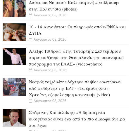
Δούκισσα Νομικού: Καλοκαιρινή «απόδραση»
στην Πολυνησία (photos)
Αύγουστος 08, 2026
10 - 14 Αυγούστου: Οι πληρωμές από e-ΕΦΚΑ και
ΔΥΠΑ
Αύγουστος 08, 2026
Αλέξης Τσίπρας: «Την Τετάρτη 2 Σεπτεμβρίου
παρουσιάζουμε στη Θεσσαλονίκη το οικονομικό
πρόγραμμα της ΕΛΑΣ» (video+photo)
Αύγουστος 08, 2026
Νεαρός ταξιδιώτης δέχτηκε πλήθος ερωτήσεων
από ρεπόρτερ της ΕΡΤ - «Τα έμαθε όλα η
Χρυσίτα, εξομολόγηση κανονική» (video)
Αύγουστος 08, 2026
Στέφανος Κασσελάκης: «Η δημιουργία
οικογένειας είναι ένα από τα πιο όμορφα όνειρα
που έχω»