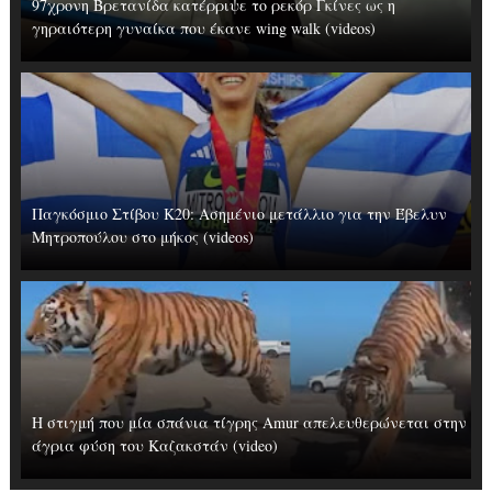
97χρονη Βρετανίδα κατέρριψε το ρεκόρ Γκίνες ως η
γηραιότερη γυναίκα που έκανε wing walk (videos)
Παγκόσμιο Στίβου Κ20: Ασημένιο μετάλλιο για την Έβελυν
Μητροπούλου στο μήκος (videos)
Η στιγμή που μία σπάνια τίγρης Amur απελευθερώνεται στην
άγρια φύση του Καζακστάν (video)