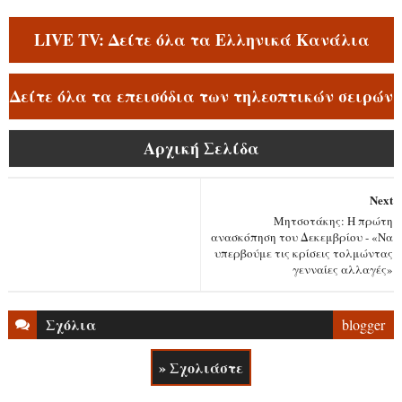
LIVE TV: Δείτε όλα τα Ελληνικά Κανάλια
Δείτε όλα τα επεισόδια των τηλεοπτικών σειρών
Αρχική Σελίδα
Next
Μητσοτάκης: Η πρώτη
ανασκόπηση του Δεκεμβρίου - «Nα
υπερβούμε τις κρίσεις τολμώντας
γενναίες αλλαγές»
Σχόλια
blogger
» Σχολιάστε