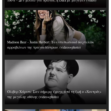
100% - Δεν μιλάω για πρωτιά, η Dara με μάγεψε» (video)
Madison Beer - Justin Herbert: Το εντυπωσιακό δαχτυλίδι
αρραβώνων της τραγουδίστριας (videos+photo)
Όλιβερ Χάρντι: Σαν σήμερα έφυγε από τη ζωή ο «Χοντρός»
της μεγάλης οθόνης (video+photo)