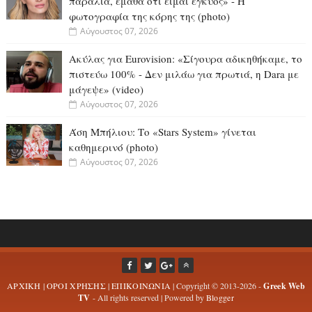
παραλία, έμαθα ότι είμαι έγκυος» - Η
φωτογραφία της κόρης της (photo)
Αύγουστος 07, 2026
Ακύλας για Eurovision: «Σίγουρα αδικηθήκαμε, το
πιστεύω 100% - Δεν μιλάω για πρωτιά, η Dara με
μάγεψε» (video)
Αύγουστος 07, 2026
Άση Μπήλιου: Το «Stars System» γίνεται
καθημερινό (photo)
Αύγουστος 07, 2026
ΑΡΧΙΚΗ
|
ΟΡΟΙ ΧΡΗΣΗΣ
|
ΕΠΙΚΟΙΝΩΝΙΑ
| Copyright © 2013-2026 -
Greek Web
TV
- All rights reserved | Powered by
Blogger