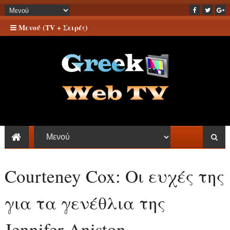
Μενού (TV + Σειρές)
Courteney Cox: Οι ευχές της
για τα γενέθλια της
Jennifer Aniston -