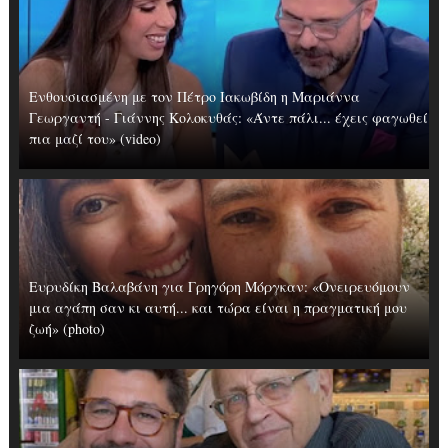
Ενθουσιασμένη με τον Πέτρο Ιακωβίδη η Μαριάννα
Γεωργαντή - Γιάννης Κολοκυθάς: «Άντε πάλι... έχεις φαγωθεί
πια μαζί του» (video)
Ευρυδίκη Βαλαβάνη για Γρηγόρη Μόργκαν: «Oνειρευόμουν
μια αγάπη σαν κι αυτή... και τώρα είναι η πραγματική μου
ζωή» (photo)