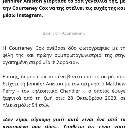
Jennifer Aniston γιόρτασε τα 55α γενέθλιά της, με
την Courteney Cox να της στέλνει τις ευχές της και
μέσω Instagram.
Διαφήμιση - Advertisement
Η Courteney Cox ανέβασε δύο φωτογραφίες με τη
φίλη της και πρώην συμπρωταγωνίστριά της στην
αγαπημένη σειρά «Τα Φιλαράκια».
Επίσης, δημοσίευσε και ένα βίντεο από τη σειρά, που
δείχνει τη Jennifer Aniston με τον αείμνηστο Matthew
Perry - τον τηλεοπτικό Chandler -, ο οποίος έφυγε
ξαφνικά από τη ζωή στις 28 Οκτωβρίου 2023, σε
ηλικία μόλις 54 ετών.
«
Δεν είμαι σίγουρη γιατί αυτό είναι ένα από τα
αγαπημένα μου clips... Υποθέτω ότι είναι γιατί