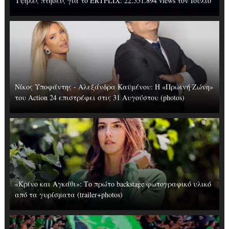
Υψηλές πτήσεις για το ERTFLIX: 22.551.894 views τον Ιούλιο
Νίκος Υποφάντης - Αλεξάνδρα Καϋμένου: Η «Πρωινή Ζώνη»
του Action 24 επιστρέφει στις 31 Αυγούστου (photos)
«Κρίνο και Αγκάθι»: Το πρώτο backstage φωτογραφικό υλικό
από τα γυρίσματα (trailer+photos)