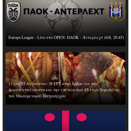
Europa League - Live στο OΡΕΝ: ΠΑΟΚ - Άντερλεχτ (6/8, 20:45)
13 και 15 Αυγούστου: Η ΕΡΤ στην Ίμβρο για τον
Δεκαπενταύγουστο και την επέτειο των 65 ετών Ιερωσύνης
του Οικουμενικού Πατριάρχου