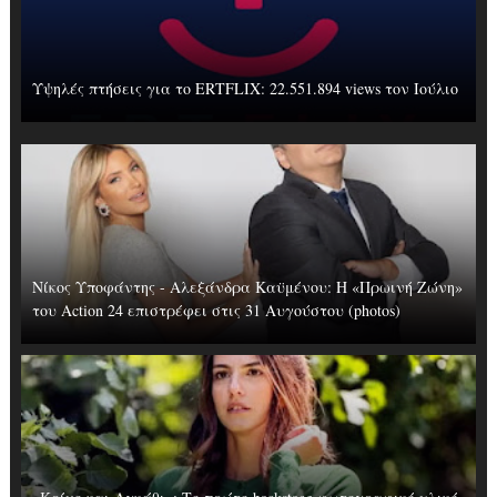
Υψηλές πτήσεις για το ERTFLIX: 22.551.894 views τον Ιούλιο
Νίκος Υποφάντης - Αλεξάνδρα Καϋμένου: Η «Πρωινή Ζώνη»
του Action 24 επιστρέφει στις 31 Αυγούστου (photos)