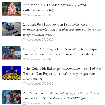
Άση Μπήλιου: Το «Stars System» γίνεται
καθημερινό (photo)
Αύγουστος 07, 2026
Συνελήφθη 31χρονος στη Γερμανία για 3
ανθρωποκτονίες και 1 απόπειρα που τελέστηκαν
στην Ελλάδα (video)
Αύγουστος 07, 2026
Νεαρός ταξιδιώτης: «Πάω διακοπές στην Πάρο
για έναν μήνα... έχω εγώ τον τρόπο» (video)
Αύγουστος 07, 2026
«The Quiz with Balls» με παρουσιαστή τον Γιάννη
Τσιμιτσέλη: Έρχεται στο νέο πρόγραμμα του
ΣΚΑΪ (trailer)
Αύγουστος 07, 2026
Δημόσιες ΣΑΕΚ: 95 ειδικότητες και 860 τμήματα
για το εκπαιδευτικό έτος 2026-2027 (photo)
Αύγουστος 07, 2026