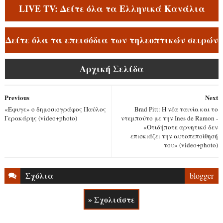
LIVE TV: Δείτε όλα τα Ελληνικά Κανάλια
Δείτε όλα τα επεισόδια των τηλεοπτικών σειρών
Αρχική Σελίδα
Previous
Next
«Έφυγε» ο δημοσιογράφος Παύλος
Brad Pitt: Η νέα ταινία και το
Γερακάρης (video+photo)
ντεμπούτο με την Ines de Ramon -
«Οτιδήποτε αρνητικό δεν
επισκιάζει την αυτοπεποίθησή
του» (video+photo)
Σχόλια
blogger
» Σχολιάστε