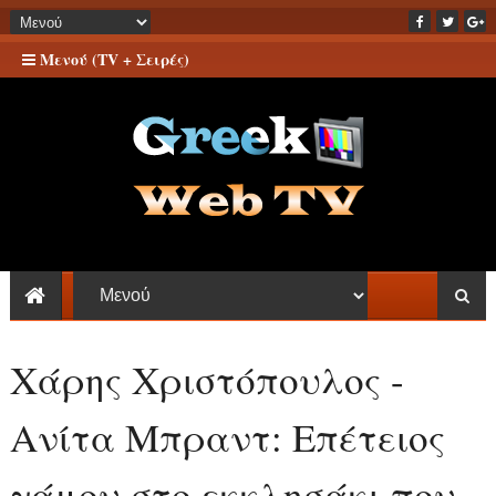
Μενού (TV + Σειρές)
Χάρης Χριστόπουλος -
Ανίτα Μπραντ: Επέτειος
γάμου στο εκκλησάκι που