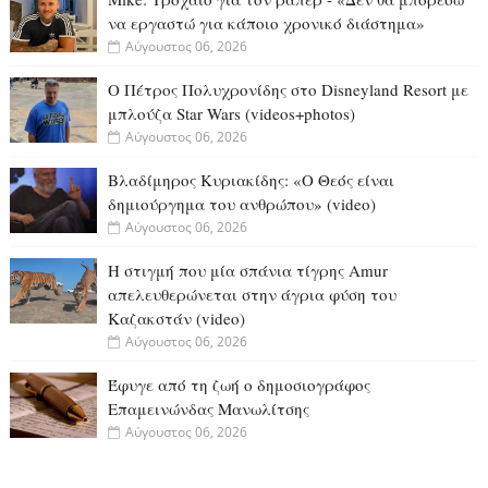
να εργαστώ για κάποιο χρονικό διάστημα»
Αύγουστος 06, 2026
Ο Πέτρος Πολυχρονίδης στο Disneyland Resort με
μπλούζα Star Wars (videos+photos)
Αύγουστος 06, 2026
Βλαδίμηρος Κυριακίδης: «Ο Θεός είναι
δημιούργημα του ανθρώπου» (video)
Αύγουστος 06, 2026
Η στιγμή που μία σπάνια τίγρης Amur
απελευθερώνεται στην άγρια φύση του
Καζακστάν (video)
Αύγουστος 06, 2026
Έφυγε από τη ζωή ο δημοσιογράφος
Επαμεινώνδας Μανωλίτσης
Αύγουστος 06, 2026