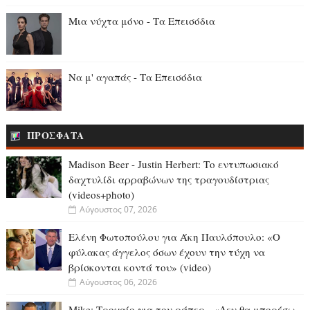
Μια νύχτα μόνο - Τα Επεισόδια
Να μ' αγαπάς - Τα Επεισόδια
ΠΡΟΣΦΑΤΑ
Madison Beer - Justin Herbert: Το εντυπωσιακό
δαχτυλίδι αρραβώνων της τραγουδίστριας
(videos+photo)
Αύγουστος 07, 2026
Ελένη Φωτοπούλου για Άκη Παυλόπουλο: «Ο
φύλακας άγγελος όσων έχουν την τύχη να
βρίσκονται κοντά του» (video)
Αύγουστος 06, 2026
Mike: Τροχαίο για τον ράπερ - «Δεν θα μπορέσω