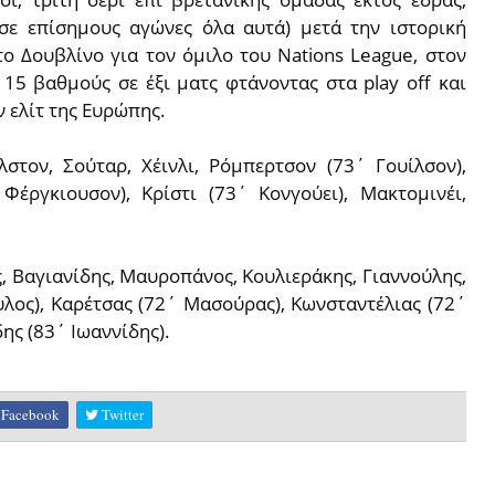
(σε επίσημους αγώνες όλα αυτά) μετά την ιστορική
το Δουβλίνο για τον όμιλο του Nations League, στον
 15 βαθμούς σε έξι ματς φτάνοντας στα play off και
ν ελίτ της Ευρώπης.
λστον, Σούταρ, Χέινλι, Ρόμπερτσον (73΄ Γουίλσον),
 Φέργκιουσον), Κρίστι (73΄ Κονγούει), Μακτομινέι,
, Βαγιανίδης, Μαυροπάνος, Κουλιεράκης, Γιαννούλης,
λος), Καρέτσας (72΄ Μασούρας), Κωνσταντέλιας (72΄
ης (83΄ Ιωαννίδης).
Facebook
Twitter