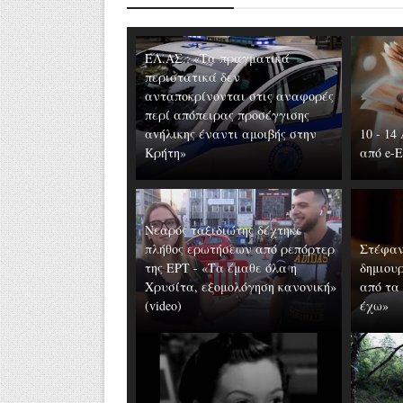
ΕΛ.ΑΣ.: «Τα πραγματικά
περιστατικά δεν
ανταποκρίνονται στις αναφορές
περί απόπειρας προσέγγισης
αvήλικης έναντι αμοιβής στην
10 - 1
Κρήτη»
από e-
Νεαρός ταξιδιώτης δέχτηκε
πλήθος ερωτήσεων από ρεπόρτερ
Στέφαν
της ΕΡΤ - «Τα έμαθε όλα η
δημιουρ
Χρυσίτα, εξομολόγηση κανονική»
από τα
(video)
έχω»