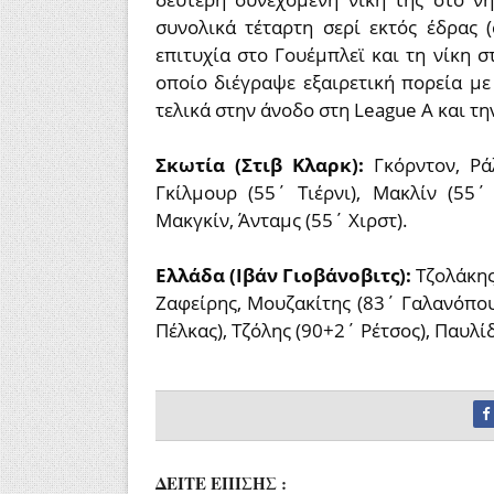
συνολικά τέταρτη σερί εκτός έδρας 
επιτυχία στο Γουέμπλεϊ και τη νίκη σ
οποίο διέγραψε εξαιρετική πορεία με
τελικά στην άνοδο στη League A και τη
Σκωτία (Στιβ Κλαρκ):
Γκόρντον, Ρά
Γκίλμουρ (55΄ Τιέρνι), Μακλίν (55΄
Μακγκίν, Άνταμς (55΄ Χιρστ).
Ελλάδα (Ιβάν Γιοβάνοβιτς):
Τζολάκης
Ζαφείρης, Μουζακίτης (83΄ Γαλανόπου
Πέλκας), Τζόλης (90+2΄ Ρέτσος), Παυλίδ
ΔΕΙΤΕ ΕΠΙΣΗΣ :