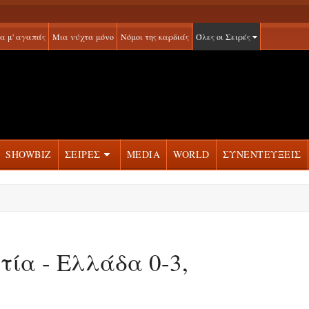
α μ' αγαπάς
Μια νύχτα μόνο
Νόμοι της καρδιάς
Όλες οι Σειρές
SHOWBIZ
ΣΕΙΡΕΣ
MEDIA
WORLD
ΣΥΝΕΝΤΕΥΞΕΙΣ
τία - Ελλάδα 0-3,