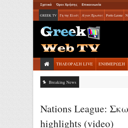
Σχετικά
Όροι Χρήσης
Επικοινωνία
GREEK TV
Γη της Ελιάς
Άγιος Έρωτας
Porto Leone
Ν
ΤΗΛΕΟΡΑΣΗ LIVE
ΕΝΗΜΕΡΩΣΗ
Breaking News
Nations League: Σκω
highlights (video)