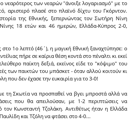
 ο νεαρότερος των νεαρών "άνοιξε λογαριασμό" με το
ό, αριστερό πλασέ στο πλαϊνό δίχτυ του Γκόρντον.
ιστορία της Εθνικής, ξεπερνώντας τον Σωτήρη Νίνη
Νίνης 18 ετών και 46 ημερών, Ελλάδα-Κύπρος 2-0,
ς στο 1ο λεπτό (46΄), η μαγική Εθνική ξαναχτύπησε: ο
τέλιας πήρε σε καίρια θέση κοντά στο πέναλτι κι εκεί
λεύθερο παίκτη δεξιά, εκείνος είδε το "κόψιμο" του
ές των παικτών του μπάσκετ - όταν αλλού κοιτούν κι
όλη που δεν έχασε την ευκαιρία για το 3-0!
με τη Σκωτία να προσπαθεί να βγει μπροστά αλλά να
άσεις που θα απειλούσαν, με 1-2 περιπτώσεις να
ό τον Κωνσταντή Τζολάκη. Αντιθέτως ήταν η Ελλάδα
αυλίδη και Τζόλη να φτάσει στο 4-0...