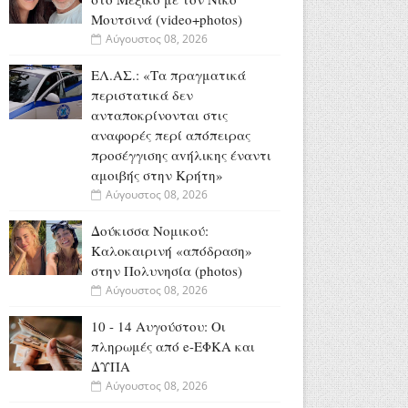
Μουτσινά (video+photos)
Αύγουστος 08, 2026
ΕΛ.ΑΣ.: «Τα πραγματικά
περιστατικά δεν
ανταποκρίνονται στις
αναφορές περί απόπειρας
προσέγγισης αvήλικης έναντι
αμοιβής στην Κρήτη»
Αύγουστος 08, 2026
Δούκισσα Νομικού:
Καλοκαιρινή «απόδραση»
στην Πολυνησία (photos)
Αύγουστος 08, 2026
10 - 14 Αυγούστου: Οι
πληρωμές από e-ΕΦΚΑ και
ΔΥΠΑ
Αύγουστος 08, 2026