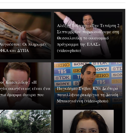
Αλέξης Τσίπρας: «Την Τετάρτη 2
Σεπτεμβρίου παρουσιάζουμε στη
Θεσσαλονίκη το οικονομικό
4 Αυγούστου: Οι πληρωμές
πρόγραμμα της ΕΛΑΣ»
ΕΦΚΑ και ΔΥΠΑ
(video+photo)
ος Κασσελάκης: «Η
γία οικογένειας είναι ένα
Παγκόσμιο Στίβου Κ20: Δεύτερο
 πιο όμορφα όνειρα που
πανελλήνιο ρεκόρ για τη Δανάη
Μπακογιάννη (video+photo)