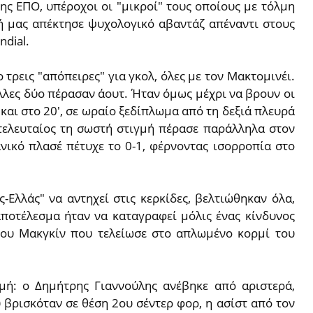
ς ΕΠΟ, υπέροχοι οι "μικροί" τους οποίους με τόλμη
κή μας απέκτησε ψυχολογικό αβαντάζ απέναντι στους
dial.
τρεις "απόπειρες" για γκολ, όλες με τον Μακτομινέι.
λλες δύο πέρασαν άουτ. Ήταν όμως μέχρι να βρουν οι
και στο 20', σε ωραίο ξεδίπλωμα από τη δεξιά πλευρά
 τελευταίος τη σωστή στιγμή πέρασε παράλληλα στον
νικό πλασέ πέτυχε το 0-1, φέρνοντας ισορροπία στο
ς-Ελλάς" να αντηχεί στις κερκίδες, βελτιώθηκαν όλα,
αποτέλεσμα ήταν να καταγραφεί μόλις ένας κίνδυνος
 του Μακγκίν που τελείωσε στο απλωμένο κορμί του
μή: ο Δημήτρης Γιαννούλης ανέβηκε από αριστερά,
 βρισκόταν σε θέση 2ου σέντερ φορ, η ασίστ από τον