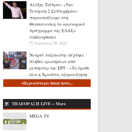
Αλέξης Τσίπρας: «Την
Τετάρτη 2 Σεπτεμβρίου
παρουσιάζουμε στη
Θεσσαλονίκη το οικονομικό
πρόγραμμα της ΕΛΑΣ»
(video+photo)
Αύγουστος 08, 2026
Νεαρός ταξιδιώτης δέχτηκε
πλήθος ερωτήσεων από
ρεπόρτερ της ΕΡΤ - «Τα έμαθε
όλα η Χρυσίτα, εξομολόγηση
κανονική» (video)
»Περισσότερα latest news...
Αύγουστος 08, 2026
Στέφανος Κασσελάκης: «Η
ΤΗΛΕΟΡΑΣΗ LIVE » More
δημιουργία οικογένειας είναι
ένα από τα πιο όμορφα
MEGA TV
όνειρα που έχω»
Αύγουστος 08, 2026