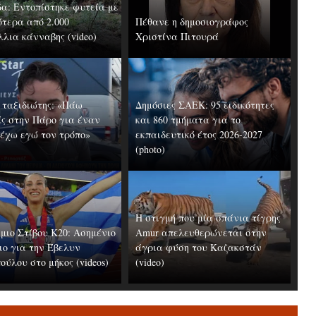
δα: Εντοπίστηκε φυτεία με
ότερα από 2.000
Πέθανε η δημοσιογράφος
λλια κάνναβης (video)
Χριστίνα Πιτουρά
 ταξιδιώτης: «Πάω
Δημόσιες ΣΑΕΚ: 95 ειδικότητες
ές στην Πάρο για έναν
και 860 τμήματα για το
 έχω εγώ τον τρόπο»
εκπαιδευτικό έτος 2026-2027
(photo)
Η στιγμή που μία σπάνια τίγρης
μιο Στίβου Κ20: Ασημένιο
Amur απελευθερώνεται στην
ιο για την Έβελυν
άγρια φύση του Καζακστάν
ύλου στο μήκος (videos)
(video)