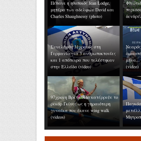
Πέθανε η ηθοποιός Jean Lodge,
Φθιώτι
μητέρα των αδελφών David και
περισσ
Charles Shaughnessy (photo)
δενδρύ
Συνελήφθη 31χρονος στη
Νεαρός
Γερμανία για 3 ανθρωποκτονίες
διακοπ
και 1 απόπειρα που τελέστηκαν
μήνα...
στην Ελλάδα (video)
(video)
97χρονη Βρετανίδα κατέρριψε το
ρεκόρ Γκίνες ως η γηραιότερη
Παγκόσ
γυναίκα που έκανε wing walk
μετάλλ
(videos)
Μητροπο