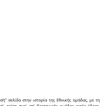
σή" σελίδα στην ιστορία της Εθνικής ομάδας, με τη
σί, τρίτη σερί επί βρετανικής ομάδας εκτός έδρας,