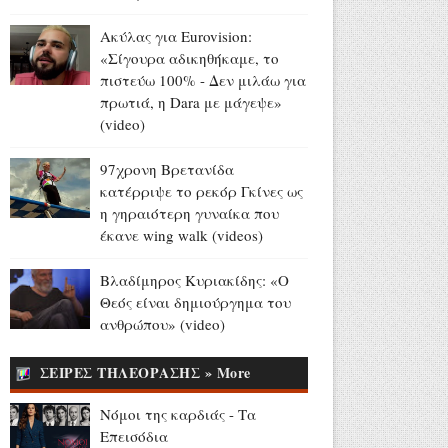
(video+photo)
Ακύλας για Eurovision:
Αύγουστος 08, 2026
«Σίγουρα αδικηθήκαμε, το
«Honeymoon Song»: Η μέρα
πιστεύω 100% - Δεν μιλάω για
που ακούγεται στα ερτζιανά
πρωτιά, η Dara με μάγεψε»
το τραγούδι του Μ.
(video)
Θεοδωράκη στην εκδοχή των
Beatles (videos)
97χρονη Βρετανίδα
Αύγουστος 08, 2026
κατέρριψε το ρεκόρ Γκίνες ως
η γηραιότερη γυναίκα που
Πέθανε η ηθοποιός Jean Lodge,
έκανε wing walk (videos)
μητέρα των αδελφών David
και Charles Shaughnessy
Βλαδίμηρος Κυριακίδης: «Ο
(photo)
Θεός είναι δημιούργημα του
Αύγουστος 08, 2026
ανθρώπου» (video)
Σαν σήμερα «έφυγε» ο
ΣΕΙΡΕΣ ΤΗΛΕΟΡΑΣΗΣ » More
Δημήτρης Παπαμιχαήλ
(videos+photos)
Νόμοι της καρδιάς - Τα
Αύγουστος 08, 2026
Επεισόδια