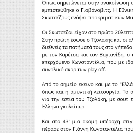
Όπως σημειώνεται στην ανακοίνωση τη
εμπιστεύθηκε ο Γιοβάνοβιτς. Η Εθνι
Σκωτσέζους ενόψει προκριματικών Mun
Οι Σκωτσέζοι είχαν στο πρώτο 20λεπτο 
Στην πρώτη έσωσε ο Τζολάκης και οι ά
διεθνείς τα πατήματά τους στο γήπεδο 
με τον Καρέτσα και τον Βαγιανίδη, ο
επερχόμενο Κωνσταντέλια, που με ιδα
συνολικό σκορ των play off.
Από το σημείο εκείνο και με το "Ελλά
όπως και η αμυντική λειτουργία. Το 
για την εστία του Τζολάκη, με σουτ
Έλληνα γκολκίπερ.
Και στο 43' μια ακόμη υπέροχη στιγ
πέρασε στον Γιάννη Κωνσταντέλια που