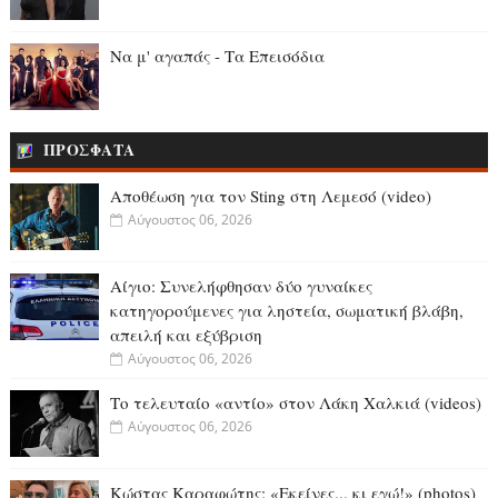
Να μ' αγαπάς - Τα Επεισόδια
ΠΡΟΣΦΑΤΑ
Αποθέωση για τον Sting στη Λεμεσό (video)
Αύγουστος 06, 2026
Αίγιο: Συνελήφθησαν δύο γυναίκες
κατηγορούμενες για ληστεία, σωματική βλάβη,
απειλή και εξύβριση
Αύγουστος 06, 2026
Το τελευταίο «αντίο» στον Λάκη Χαλκιά (videos)
Αύγουστος 06, 2026
Κώστας Καραφώτης: «Εκείνες... κι εγώ!» (photos)