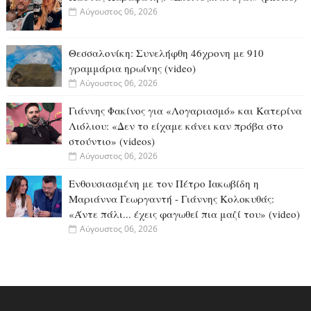
Αύγουστος 06, 2026
Θεσσαλονίκη: Συνελήφθη 46χρονη με 910
γραμμάρια ηρωίvης (video)
Αύγουστος 06, 2026
Γιάννης Φακίνος για «Λογαριασμό» και Κατερίνα
Λιόλιου: «Δεν το είχαμε κάνει καν πρόβα στο
στούντιο» (videos)
Αύγουστος 06, 2026
Ενθουσιασμένη με τον Πέτρο Ιακωβίδη η
Μαριάννα Γεωργαντή - Γιάννης Κολοκυθάς:
«Άντε πάλι... έχεις φαγωθεί πια μαζί του» (video)
Αύγουστος 06, 2026