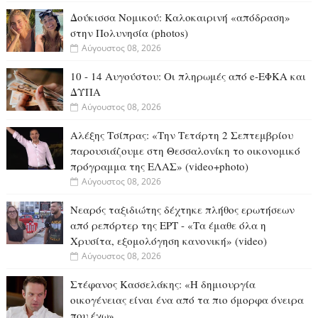
Δούκισσα Νομικού: Καλοκαιρινή «απόδραση»
στην Πολυνησία (photos)
Αύγουστος 08, 2026
10 - 14 Αυγούστου: Οι πληρωμές από e-ΕΦΚΑ και
ΔΥΠΑ
Αύγουστος 08, 2026
Αλέξης Τσίπρας: «Την Τετάρτη 2 Σεπτεμβρίου
παρουσιάζουμε στη Θεσσαλονίκη το οικονομικό
πρόγραμμα της ΕΛΑΣ» (video+photo)
Αύγουστος 08, 2026
Νεαρός ταξιδιώτης δέχτηκε πλήθος ερωτήσεων
από ρεπόρτερ της ΕΡΤ - «Τα έμαθε όλα η
Χρυσίτα, εξομολόγηση κανονική» (video)
Αύγουστος 08, 2026
Στέφανος Κασσελάκης: «Η δημιουργία
οικογένειας είναι ένα από τα πιο όμορφα όνειρα
που έχω»