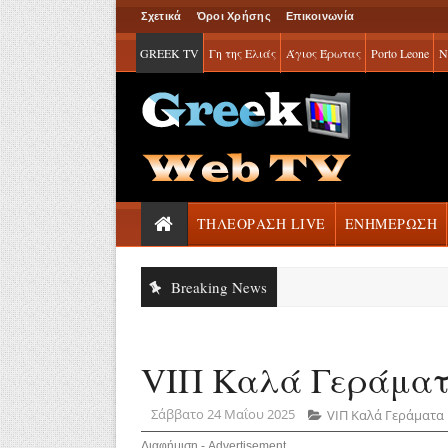
Σχετικά
Όροι Χρήσης
Επικοινωνία
GREEK TV
Γη της Ελιάς
Άγιος Έρωτας
Porto Leone
Ν
ΤΗΛΕΟΡΑΣΗ LIVE
ΕΝΗΜΕΡΩΣΗ
Breaking News
VIΠ Καλά Γεράματα
Σάββατο 24 Μαΐου 2025
VIΠ Καλά Γεράματα
Διαφήμιση - Advertisement