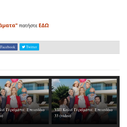
ράματα"
ΕΔΩ
πατήστε
Facebook
Twitter
λά Γεράματα: Επεισόδιο
VIΠ Καλά Γεράματα: Επεισόδιο
o)
33 (video)