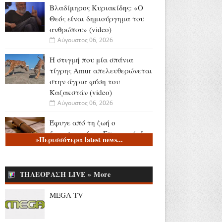
Βλαδίμηρος Κυριακίδης: «Ο
Θεός είναι δημιούργημα του
ανθρώπου» (video)
Αύγουστος 06, 2026
Η στιγμή που μία σπάνια
τίγρης Amur απελευθερώνεται
στην άγρια φύση του
Καζακστάν (video)
Αύγουστος 06, 2026
Έφυγε από τη ζωή ο
δημοσιογράφος Επαμεινώνδας
»Περισσότερα latest news...
Μανωλίτσης
Αύγουστος 06, 2026
ΤΗΛΕΟΡΑΣΗ LIVE » More
Η επίσκεψη του Μητσοτάκη
στην ΑΑΔΕ - Η ενεργοποίηση
MEGA TV
της νέας εφαρμογής υποβολής
αιτήσεων για τις αγροτικές
επιδοτήσεις (video)