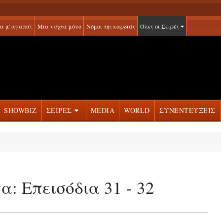
α μ' αγαπάς
Μια νύχτα μόνο
Νόμοι της καρδιάς
Όλες οι Σειρές
SHOWBIZ
ΣΕΙΡΕΣ
MEDIA
WORLD
ΣΥΝΕΝΤΕΥΞΕΙΣ
: Επεισόδια 31 - 32