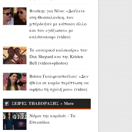
46χρονη με 910 γραμμάρια
ηρωίvης (video)
Ψινάκης για Νίνο: «Δούλευε
Αύγουστος 06, 2026
στη Θεσσαλονίκη, τον
μπέρδεψαν με κάποιον άλλο
Γιάννης Φακίνος για
και τον «γάζωσαν» με
«Λογαριασμό» και Κατερίνα
καλάσνικοφ» (video)
Λιόλιου: «Δεν το είχαμε κάνει
καν πρόβα στο στούντιο»
To «ονειρικό καλοκαίρι» του
(videos)
Dax Shepard και της Kristen
Αύγουστος 06, 2026
Bell (videos+photos)
Ενθουσιασμένη με τον Πέτρο
Ιακωβίδη η Μαριάννα
Βάσια Γκολφινοπούλου: «Δεν
Γεωργαντή - Γιάννης
ήθελα σε καμία περίπτωση να
Κολοκυθάς: «Άντε πάλι...
αφήσω τη σχολή μου» (video)
έχεις φαγωθεί πια μαζί του»
(video)
ΣΕΙΡΕΣ ΤΗΛΕΟΡΑΣΗΣ » More
Αύγουστος 06, 2026
Νόμοι της καρδιάς - Τα
Europa League - Live στο
Επεισόδια
OΡΕΝ: ΠΑΟΚ - Άντερλεχτ