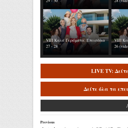
29 - 30
28 (vide
VIΠ Καλά Γεράματα: Επεισόδια
VIΠ Κα
27 - 28
26 (vide
LIVE TV: Δείτ
Δείτε όλα τα επε
Previous