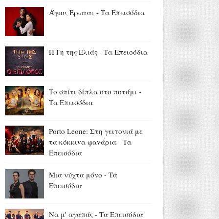
(6/8, 20:45)
Άγιος Έρωτας - Τα Επεισόδια
Αύγουστος 06, 2026
Ευρυδίκη Βαλαβάνη για
Γρηγόρη Μόργκαν:
Η Γη της Ελιάς - Τα Επεισόδια
«Oνειρευόμουν μια αγάπη σαν
κι αυτή... και τώρα είναι η
πραγματική μου ζωή» (photo)
Αύγουστος 06, 2026
Το σπίτι δίπλα στο ποτάμι -
Τα Επεισόδια
Τα μεγάλα διλήμματα της
Ευρώπης: μετανάστευση,
Mercosur και στέγη (video)
Porto Leone: Στη γειτονιά με
Αύγουστος 06, 2026
τα κόκκιvα φαvάρια - Τα
Επεισόδια
Μια νύχτα μόνο - Τα
Επεισόδια
Να μ' αγαπάς - Τα Επεισόδια