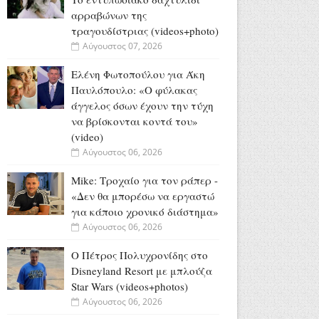
αρραβώνων της
τραγουδίστριας (videos+photo)
Αύγουστος 07, 2026
Ελένη Φωτοπούλου για Άκη
Παυλόπουλο: «Ο φύλακας
άγγελος όσων έχουν την τύχη
να βρίσκονται κοντά του»
(video)
Αύγουστος 06, 2026
Mike: Τροχαίο για τον ράπερ -
«Δεν θα μπορέσω να εργαστώ
για κάποιο χρονικό διάστημα»
Αύγουστος 06, 2026
Ο Πέτρος Πολυχρονίδης στο
Disneyland Resort με μπλούζα
Star Wars (videos+photos)
Αύγουστος 06, 2026