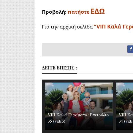
ΕΔΩ
Π
ροβολή:
πατήστε
"VIΠ Καλά Γε
Για την αρχική σελίδα
ΔΕΙΤΕ ΕΠΙΣΗΣ :
VIΠ Καλά Γεράματα: Επεισόδιο
VIΠ Κα
35 (video)
34 (vide