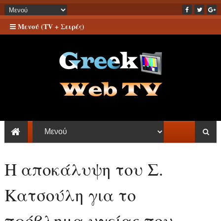
Μενού (TV + Σειρές)
Η αποκάλυψη του Σ.
Κατσούλη για το
πρόβλημα υγείας που