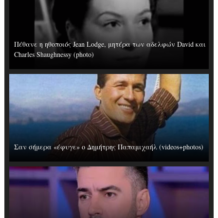
Πέθανε η ηθοποιός Jean Lodge, μητέρα των αδελφών David και
Charles Shaughnessy (photo)
Σαν σήμερα «έφυγε» ο Δημήτρης Παπαμιχαήλ (videos+photos)