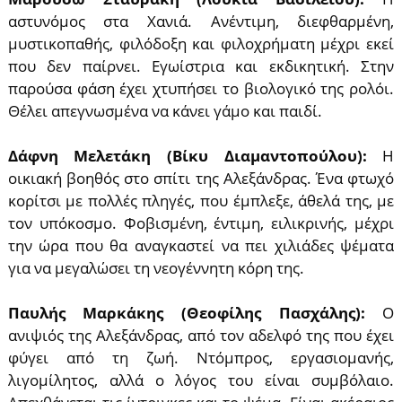
αστυνόμος στα Χανιά. Ανέντιμη, διεφθαρμένη,
μυστικοπαθής, φιλόδοξη και φιλοχρήματη μέχρι εκεί
που δεν παίρνει. Εγωίστρια και εκδικητική. Στην
παρούσα φάση έχει χτυπήσει το βιολογικό της ρολόι.
Θέλει απεγνωσμένα να κάνει γάμο και παιδί.
Δάφνη Μελετάκη (Βίκυ Διαμαντοπούλου):
Η
οικιακή βοηθός στο σπίτι της Αλεξάνδρας. Ένα φτωχό
κoρίτσι με πολλές πληγές, που έμπλεξε, άθελά της, με
τον υπόκοσμο. Φοβισμένη, έντιμη, ειλικρινής, μέχρι
την ώρα που θα αναγκαστεί να πει χιλιάδες ψέματα
για να μεγαλώσει τη νεογέννητη κόρη της.
Παυλής Μαρκάκης (Θεοφίλης Πασχάλης):
Ο
ανιψιός της Αλεξάνδρας, από τον αδελφό της που έχει
φύγει από τη ζωή. Ντόμπρος, εργασιομανής,
λιγομίλητος, αλλά ο λόγος του είναι συμβόλαιο.