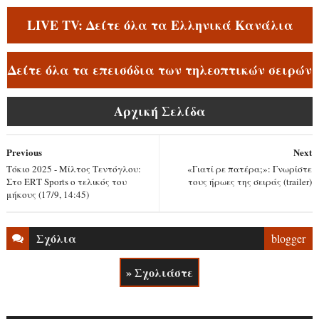
LIVE TV: Δείτε όλα τα Ελληνικά Κανάλια
Δείτε όλα τα επεισόδια των τηλεοπτικών σειρών
Αρχική Σελίδα
Previous
Next
Τόκιο 2025 - Μίλτος Τεντόγλου:
«Γιατί ρε πατέρα;»: Γνωρίστε
Στο ERT Sports ο τελικός του
τους ήρωες της σειράς (trailer)
μήκους (17/9, 14:45)
Σχόλια
blogger
» Σχολιάστε