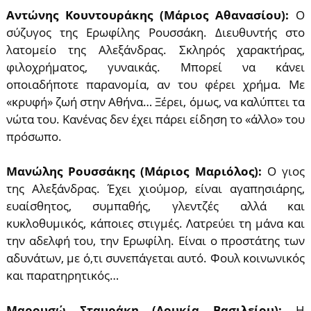
Αντώνης Κουντουράκης (Μάριος Αθανασίου):
Ο
σύζυγος της Ερωφίλης Ρουσσάκη. Διευθυντής στο
λατομείο της Αλεξάνδρας. Σκληρός χαρακτήρας,
φιλοχρήματος, γυναικάς. Μπορεί να κάνει
οποιαδήποτε παρανομία, αν του φέρει χρήμα. Με
«κρυφή» ζωή στην Αθήνα… Ξέρει, όμως, να καλύπτει τα
νώτα του. Κανένας δεν έχει πάρει είδηση το «άλλο» του
πρόσωπο.
Μανώλης Ρουσσάκης (Μάριος Μαριόλος):
Ο γιος
της Αλεξάνδρας. Έχει χιούμορ, είναι αγαπησιάρης,
ευαίσθητος, συμπαθής, γλεντζές αλλά και
κυκλοθυμικός, κάποιες στιγμές. Λατρεύει τη μάνα και
την αδελφή του, την Ερωφίλη. Είναι ο προστάτης των
αδυνάτων, με ό,τι συνεπάγεται αυτό. Φουλ κοινωνικός
και παρατηρητικός…
Μαρουσώ Σταυράκη (Λουκία Βασιλείου):
Η