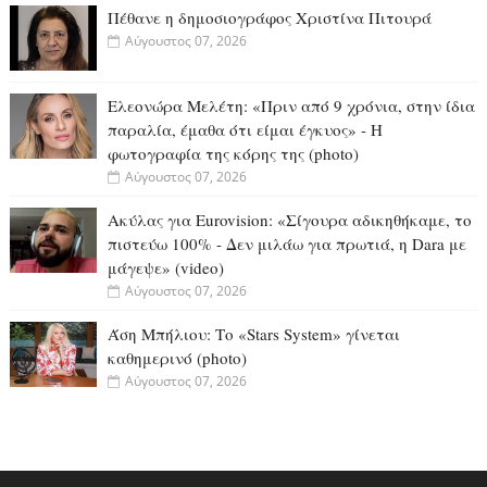
Πέθανε η δημοσιογράφος Χριστίνα Πιτουρά
Αύγουστος 07, 2026
Ελεονώρα Μελέτη: «Πριν από 9 χρόνια, στην ίδια
παραλία, έμαθα ότι είμαι έγκυος» - Η
φωτογραφία της κόρης της (photo)
Αύγουστος 07, 2026
Ακύλας για Eurovision: «Σίγουρα αδικηθήκαμε, το
πιστεύω 100% - Δεν μιλάω για πρωτιά, η Dara με
μάγεψε» (video)
Αύγουστος 07, 2026
Άση Μπήλιου: Το «Stars System» γίνεται
καθημερινό (photo)
Αύγουστος 07, 2026