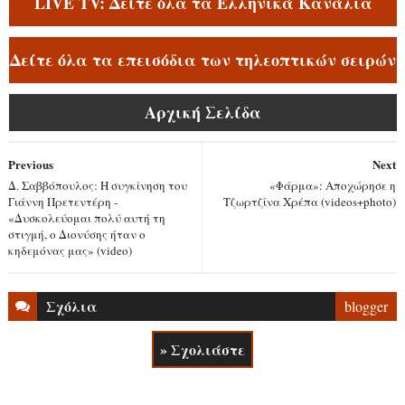
LIVE TV: Δείτε όλα τα Ελληνικά Κανάλια
Δείτε όλα τα επεισόδια των τηλεοπτικών σειρών
Αρχική Σελίδα
Previous
Next
Δ. Σαββόπουλος: Η συγκίνηση του
«Φάρμα»: Αποχώρησε η
Γιάννη Πρετεντέρη -
Τζωρτζίνα Χρέπα (videos+photo)
«Δυσκολεύομαι πολύ αυτή τη
στιγμή, o Διονύσης ήταν ο
κηδεμόνας μας» (video)
Σχόλια
blogger
» Σχολιάστε