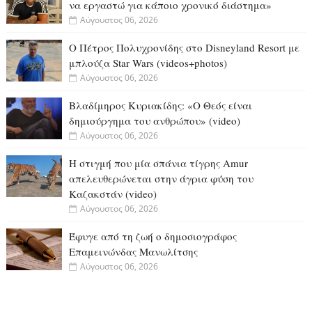
να εργαστώ για κάποιο χρονικό διάστημα»
Αύγουστος 06, 2026
Ο Πέτρος Πολυχρονίδης στο Disneyland Resort με
μπλούζα Star Wars (videos+photos)
Αύγουστος 06, 2026
Βλαδίμηρος Κυριακίδης: «Ο Θεός είναι
δημιούργημα του ανθρώπου» (video)
Αύγουστος 06, 2026
Η στιγμή που μία σπάνια τίγρης Amur
απελευθερώνεται στην άγρια φύση του
Καζακστάν (video)
Αύγουστος 06, 2026
Έφυγε από τη ζωή ο δημοσιογράφος
Επαμεινώνδας Μανωλίτσης
Αύγουστος 06, 2026