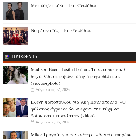
Μια νύχτα μόνο - Τα Επεισόδια
Να μ' αγαπάς - Τα Επεισόδια
ΠΡΟΣΦΑΤΑ
Madison Beer - Justin Herbert: Το εντυπωσιακό
δαχτυλίδι αρραβώνων της τραγουδίστριας
(videos+photo)
Αύγουστος 07, 2026
Ελένη Φωτοπούλου για Άκη Παυλόπουλο: «Ο
φύλακας άγγελος όσων έχουν την τύχη να
βρίσκονται κοντά του» (video)
Αύγουστος 06, 2026
Mike: Τροχαίο για τον ράπερ - «Δεν θα μπορέσω