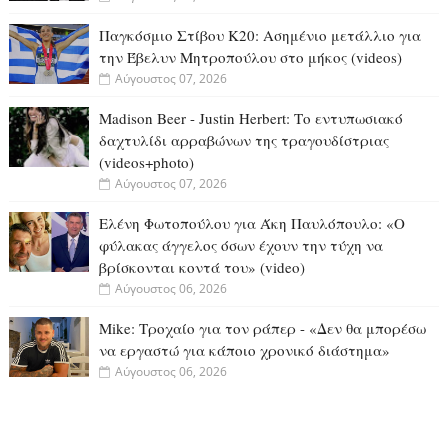
Παγκόσμιο Στίβου Κ20: Ασημένιο μετάλλιο για
την Έβελυν Μητροπούλου στο μήκος (videos)
Αύγουστος 07, 2026
Madison Beer - Justin Herbert: Το εντυπωσιακό
δαχτυλίδι αρραβώνων της τραγουδίστριας
(videos+photo)
Αύγουστος 07, 2026
Ελένη Φωτοπούλου για Άκη Παυλόπουλο: «Ο
φύλακας άγγελος όσων έχουν την τύχη να
βρίσκονται κοντά του» (video)
Αύγουστος 06, 2026
Mike: Τροχαίο για τον ράπερ - «Δεν θα μπορέσω
να εργαστώ για κάποιο χρονικό διάστημα»
Αύγουστος 06, 2026