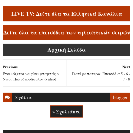
LIVE TV: Δείτε όλα τα Ελληνικά Κανάλια
Δείτε όλα τα επεισόδια των τηλεοπτικών σειρών
Αρχική Σελίδα
Previous
Next
Ετοιμάζεται να γίνει μπαμπάς ο
Γιατί ρε πατέρα: Επεισόδια 5 - 6 -
Νίκος Πολυδερόπουλος (video)
7 - 8
Σχόλια
blogger
» Σχολιάστε