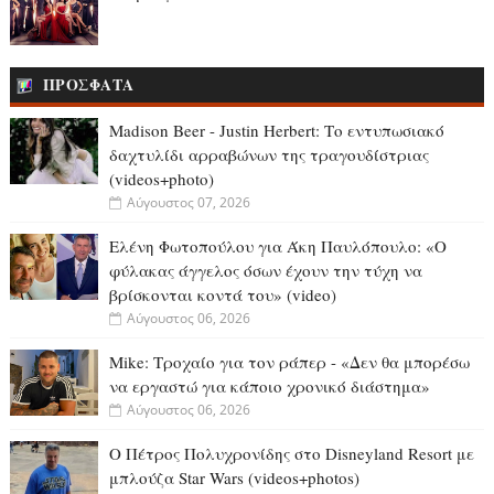
ΠΡΟΣΦΑΤΑ
Madison Beer - Justin Herbert: Το εντυπωσιακό
δαχτυλίδι αρραβώνων της τραγουδίστριας
(videos+photo)
Αύγουστος 07, 2026
Ελένη Φωτοπούλου για Άκη Παυλόπουλο: «Ο
φύλακας άγγελος όσων έχουν την τύχη να
βρίσκονται κοντά του» (video)
Αύγουστος 06, 2026
Mike: Τροχαίο για τον ράπερ - «Δεν θα μπορέσω
να εργαστώ για κάποιο χρονικό διάστημα»
Αύγουστος 06, 2026
Ο Πέτρος Πολυχρονίδης στο Disneyland Resort με
μπλούζα Star Wars (videos+photos)