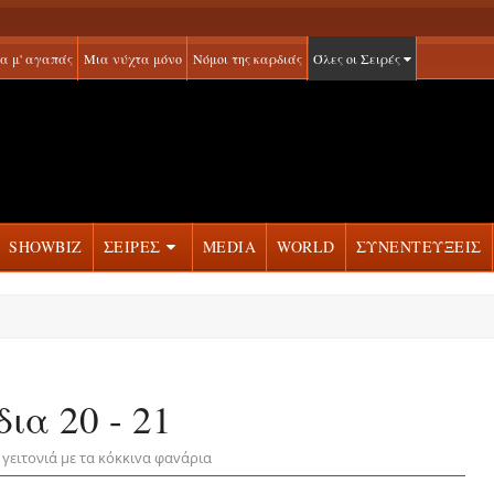
α μ' αγαπάς
Μια νύχτα μόνο
Νόμοι της καρδιάς
Όλες οι Σειρές
SHOWBIZ
ΣΕΙΡΕΣ
MEDIA
WORLD
ΣΥΝΕΝΤΕΥΞΕΙΣ
δια 20 - 21
 γειτονιά με τα κόκκιvα φαvάρια