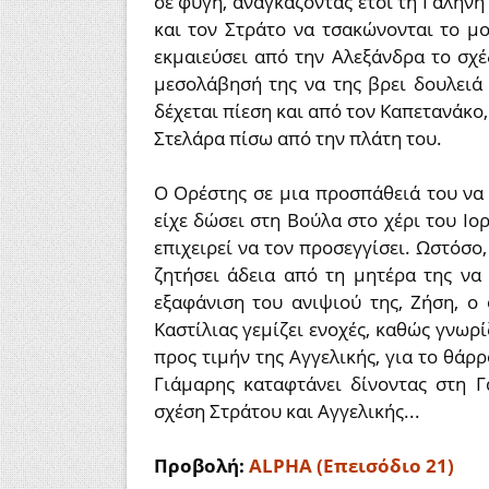
σε φυγή, αναγκάζοντας έτσι τη Γαλήνη
και τον Στράτο να τσακώνονται το μ
εκμαιεύσει από την Αλεξάνδρα το σχέ
μεσολάβησή της να της βρει δουλειά 
δέχεται πίεση και από τον Καπετανάκο,
Στελάρα πίσω από την πλάτη του.
Ο Ορέστης σε μια προσπάθειά του να
είχε δώσει στη Βούλα στο χέρι του Ιο
επιχειρεί να τον προσεγγίσει. Ωστόσο,
ζητήσει άδεια από τη μητέρα της να
εξαφάνιση του ανιψιού της, Ζήση, ο
Καστίλιας γεμίζει ενοχές, καθώς γνωρί
προς τιμήν της Αγγελικής, για το θάρρ
Γιάμαρης καταφτάνει δίνοντας στη 
σχέση Στράτου και Αγγελικής...
Προβολή:
ALPHA (Επεισόδιο 21)