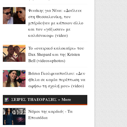
46χρονη με 910 γραμμάρια
ηρωίvης (video)
Ψινάκης για Νίνο: «Δούλευε
Αύγουστος 06, 2026
στη Θεσσαλονίκη, τον
μπέρδεψαν με κάποιον άλλο
Γιάννης Φακίνος για
και τον «γάζωσαν» με
«Λογαριασμό» και Κατερίνα
καλάσνικοφ» (video)
Λιόλιου: «Δεν το είχαμε κάνει
καν πρόβα στο στούντιο»
To «ονειρικό καλοκαίρι» του
(videos)
Dax Shepard και της Kristen
Αύγουστος 06, 2026
Bell (videos+photos)
Ενθουσιασμένη με τον Πέτρο
Ιακωβίδη η Μαριάννα
Βάσια Γκολφινοπούλου: «Δεν
Γεωργαντή - Γιάννης
ήθελα σε καμία περίπτωση να
Κολοκυθάς: «Άντε πάλι...
αφήσω τη σχολή μου» (video)
έχεις φαγωθεί πια μαζί του»
(video)
ΣΕΙΡΕΣ ΤΗΛΕΟΡΑΣΗΣ » More
Αύγουστος 06, 2026
Νόμοι της καρδιάς - Τα
Europa League - Live στο
Επεισόδια
OΡΕΝ: ΠΑΟΚ - Άντερλεχτ