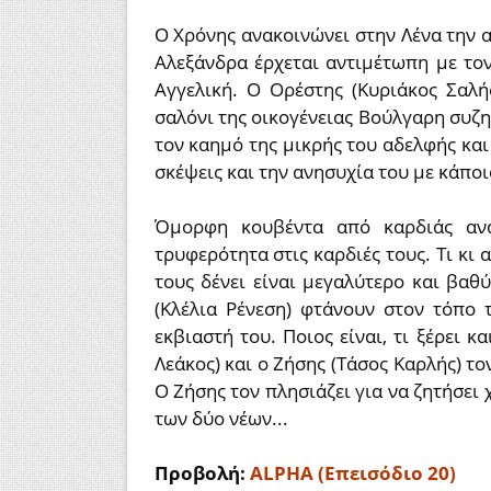
Ο Χρόνης ανακοινώνει στην Λένα την α
Αλεξάνδρα έρχεται αντιµέτωπη µε τον
Αγγελική. Ο Ορέστης (Κυριάκος Σαλή
σαλόνι της οικογένειας Βούλγαρη συζητ
τον καημό της μικρής του αδελφής κα
σκέψεις και την ανησυχία του με κάποι
Όμορφη κουβέντα από καρδιάς αν
τρυφερότητα στις καρδιές τους. Τι κι 
τους δένει είναι μεγαλύτερο και βαθ
(Κλέλια Ρένεση) φτάνουν στον τόπο 
εκβιαστή του. Ποιος είναι, τι ξέρει κ
Λεάκος) και ο Ζήσης (Τάσος Καρλής) το
Ο Ζήσης τον πλησιάζει για να ζητήσει
των δύο νέων...
Προβολή:
ALPHA (Επεισόδιο 20)