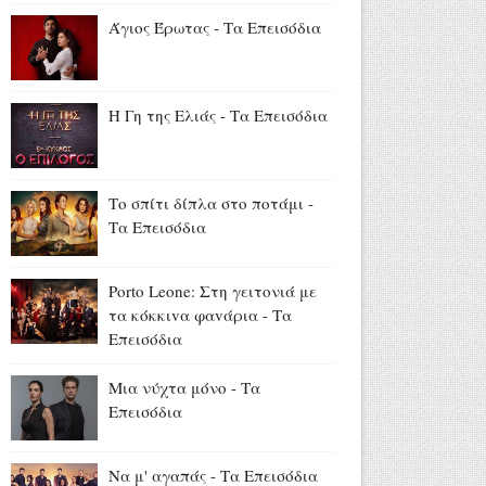
(6/8, 20:45)
Άγιος Έρωτας - Τα Επεισόδια
Αύγουστος 06, 2026
Ευρυδίκη Βαλαβάνη για
Γρηγόρη Μόργκαν:
Η Γη της Ελιάς - Τα Επεισόδια
«Oνειρευόμουν μια αγάπη σαν
κι αυτή... και τώρα είναι η
πραγματική μου ζωή» (photo)
Αύγουστος 06, 2026
Το σπίτι δίπλα στο ποτάμι -
Τα Επεισόδια
Τα μεγάλα διλήμματα της
Ευρώπης: μετανάστευση,
Mercosur και στέγη (video)
Porto Leone: Στη γειτονιά με
Αύγουστος 06, 2026
τα κόκκιvα φαvάρια - Τα
Επεισόδια
Μια νύχτα μόνο - Τα
Επεισόδια
Να μ' αγαπάς - Τα Επεισόδια