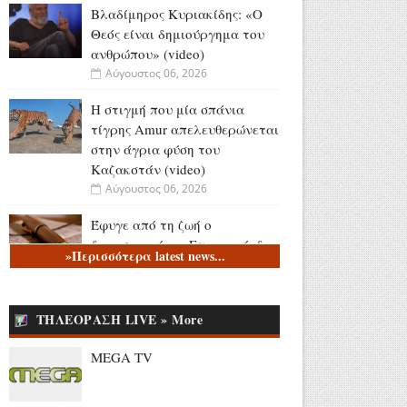
Βλαδίμηρος Κυριακίδης: «Ο
Θεός είναι δημιούργημα του
ανθρώπου» (video)
Αύγουστος 06, 2026
Η στιγμή που μία σπάνια
τίγρης Amur απελευθερώνεται
στην άγρια φύση του
Καζακστάν (video)
Αύγουστος 06, 2026
Έφυγε από τη ζωή ο
δημοσιογράφος Επαμεινώνδας
»Περισσότερα latest news...
Μανωλίτσης
Αύγουστος 06, 2026
ΤΗΛΕΟΡΑΣΗ LIVE » More
Η επίσκεψη του Μητσοτάκη
στην ΑΑΔΕ - Η ενεργοποίηση
MEGA TV
της νέας εφαρμογής υποβολής
αιτήσεων για τις αγροτικές
επιδοτήσεις (video)