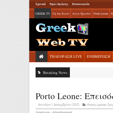
Σχετικά
Όροι Χρήσης
Επικοινωνία
GREEK TV
Γη της Ελιάς
Άγιος Έρωτας
Porto Leone
Ν
ΤΗΛΕΟΡΑΣΗ LIVE
ΕΝΗΜΕΡΩΣΗ
Breaking News
Porto Leone: Επεισό
Δευτέρα 1 Δεκεμβρίου 2025
Porto Leone: Στη
Διαφήμιση - Advertisement