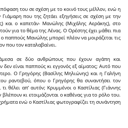
πόφαση του σε σχέση µε το κοινό τους µέλλον, ενώ η
 Γιάμαρη που της ζητάει εξηγήσεις σε σχέση µε την
ς) και ο καπετάν- Μανώλης (Μιχάλης Αεράκης), στο
ούν για το θέμα της Λένας. Ο Ορέστης έχει μάθει πια
ι ο παππούς Μανώλης μπορεί πλέον να μοιράζεται τις
ον που τον καταλαβαίνει.
άμεσα σε δύο ανθρώπους που έχουν αγάπη και
αν δεν είναι παππούς κι εγγονός εξ αίματος; Αυτό που
ύτερο. Ο Γρηγόρης (Βασίλης Μηλιώνης) και η Γαλήνη
του ραντεβού, όπου ο Γρηγόρης θα συναντήσει τον
αι τι θέλει απ’ αυτόν; Κρυμμένοι ο Καστίλιας (Γιάννης
ν βλέπουν κι ετοιμάζονται ο καθένας για το ρόλο του.
 χρήματα ενώ ο Καστίλιας φωτογραφίζει τη συνάντηση