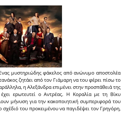
Ένας µυστηριώδης φάκελος από ανώνυµο αποστολέα
τανάκος ζητάει από τον Γιάμαρη να του φέρει πίσω το
αράλληλα, η Αλεξάνδρα επιμένει στην προσπάθειά της
 έχει εpωτευτεί ο Αντρέας. Η Κοραλία με τη Βίκυ
λουν μήνυση για την κακοποιητική συμπεριφορά του
ο σχέδιό του προκειµένου να παγιδέψει τον Γρηγόρη,