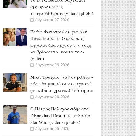
αρραβώνων της
τραγουδίστριας (videos+photo)
Αύγουστος 07, 2026
Ελένη Φωτοπούλου για Άκη
Παυλόπουλο: «Ο φύλακας
άγγελος όσων έχουν την τύχη
να βρίσκονται κοντά του»
(video)
Αύγουστος 06, 2026
Mike: Τροχαίο για τον ράπερ -
«Δεν θα μπορέσω να εργαστώ
για κάποιο χρονικό διάστημα»
Αύγουστος 06, 2026
Ο Πέτρος Πολυχρονίδης στο
Disneyland Resort με μπλούζα
Star Wars (videos+photos)
Αύγουστος 06, 2026