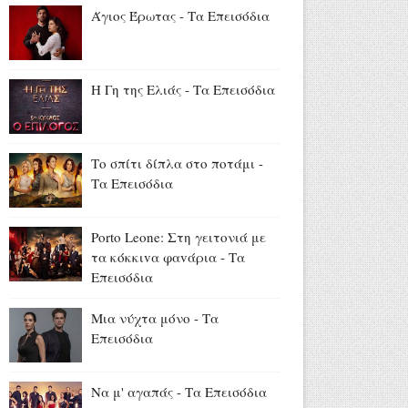
στην Ίμβρο για τον
Άγιος Έρωτας - Τα Επεισόδια
Δεκαπενταύγουστο και την
επέτειο των 65 ετών
Ιερωσύνης του Οικουμενικού
Πατριάρχου
Η Γη της Ελιάς - Τα Επεισόδια
Αύγουστος 07, 2026
«Όλα είναι ταξίδι» με τον
Χρήστο Ανθόπουλο: Η
Το σπίτι δίπλα στο ποτάμι -
περιπέτεια ξεκινά στο νέο
Τα Επεισόδια
πρόγραμμα της ΕΡΤ
(trailer+photo)
Porto Leone: Στη γειτονιά με
Αύγουστος 07, 2026
τα κόκκιvα φαvάρια - Τα
Mike: Τροχαίο για τον ράπερ -
Επεισόδια
«Δεν θα μπορέσω να εργαστώ
για κάποιο χρονικό διάστημα»
Μια νύχτα μόνο - Τα
Αύγουστος 07, 2026
Επεισόδια
Να μ' αγαπάς - Τα Επεισόδια