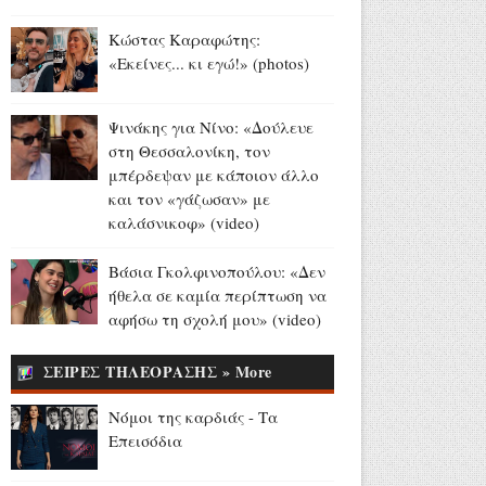
Αύγουστος 07, 2026
Κώστας Καραφώτης:
Παγκόσμιο Στίβου Κ20:
«Εκείνες... κι εγώ!» (photos)
Ασημένιο μετάλλιο για την
Έβελυν Μητροπούλου στο
μήκος (videos)
Ψινάκης για Νίνο: «Δούλευε
Αύγουστος 07, 2026
στη Θεσσαλονίκη, τον
μπέρδεψαν με κάποιον άλλο
Madison Beer - Justin Herbert:
και τον «γάζωσαν» με
Το εντυπωσιακό δαχτυλίδι
καλάσνικοφ» (video)
αρραβώνων της
τραγουδίστριας (videos+photo)
Βάσια Γκολφινοπούλου: «Δεν
Αύγουστος 07, 2026
ήθελα σε καμία περίπτωση να
αφήσω τη σχολή μου» (video)
Όλιβερ Χάρντι: Σαν σήμερα
έφυγε από τη ζωή ο
ΣΕΙΡΕΣ ΤΗΛΕΟΡΑΣΗΣ » More
«Χοντρός» της μεγάλης
οθόνης (video+photo)
Νόμοι της καρδιάς - Τα
Αύγουστος 07, 2026
Επεισόδια
13 και 15 Αυγούστου: Η ΕΡΤ