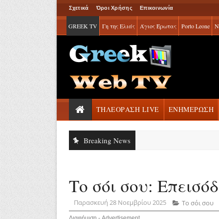
Σχετικά
Όροι Χρήσης
Επικοινωνία
GREEK TV
Γη της Ελιάς
Άγιος Έρωτας
Porto Leone
Ν
ΤΗΛΕΟΡΑΣΗ LIVE
ΕΝΗΜΕΡΩΣΗ
Breaking News
Το σόι σου: Επεισόδ
Παρασκευή 28 Νοεμβρίου 2025
Το σόι σου
Διαφήμιση - Advertisement