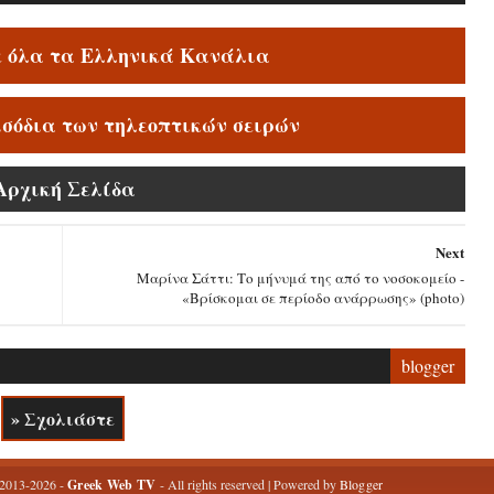
ε όλα τα Ελληνικά Κανάλια
ισόδια των τηλεοπτικών σειρών
Αρχική Σελίδα
Next
Μαρίνα Σάττι: Το μήνυμά της από το νοσοκομείο -
«Βρίσκομαι σε περίοδο ανάρρωσης» (photo)
blogger
» Σχολιάστε
 2013-2026 -
Greek Web TV
- All rights reserved | Powered by
Blogger