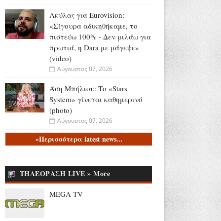
Ακύλας για Eurovision:
«Σίγουρα αδικηθήκαμε, το
πιστεύω 100% - Δεν μιλάω για
πρωτιά, η Dara με μάγεψε»
(video)
Αύγουστος 07, 2026
Άση Μπήλιου: Το «Stars
System» γίνεται καθημερινό
(photo)
Αύγουστος 07, 2026
»Περισσότερα latest news...
Συνελήφθη 31χρονος στη
Γερμανία για 3
ανθρωποκτονίες και 1
απόπειρα που τελέστηκαν
ΤΗΛΕΟΡΑΣΗ LIVE » More
στην Ελλάδα (video)
MEGA TV
Αύγουστος 07, 2026
Νεαρός ταξιδιώτης: «Πάω