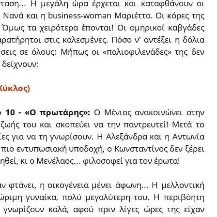
ταση... Η μεγάλη ώρα έρχεται και καταφθάνουν οι
η Νανά και η business-woman Μαριέττα. Οι κόρες της
. Όμως τα χειρότερα έπονται! Οι ομηρικοί καβγάδες
ατήρητοι στις καλεσμένες. Πόσο ν' αντέξει η δόλια
σεις σε όλους: Μήπως οι «παλιοφιλενάδες» της δεν
 δείχνουν;
Κύκλος)
ο 10
- «Ο πρωτάρης»
:
Ο Μένιος ανακοινώνει στην
 ζωής του και σκοπεύει να την παντρευτεί! Μετά το
σίες για να τη γνωρίσουν. Η Αλεξάνδρα και η Αντωνία
ν πιο εντυπωσιακή υποδοχή, ο Κωνσταντίνος δεν ξέρει
θεί, κι ο Μενέλαος... φιλοσοφεί για τον έpωτα!
 φτάνει, η οικογένεια μένει άφωνη... Η μελλοντική
ώριμη γυναίκα, πολύ μεγαλύτερη του. Η περιβόητη
 γνωρίζουν καλά, αφού πριν λίγες ώρες της είχαν