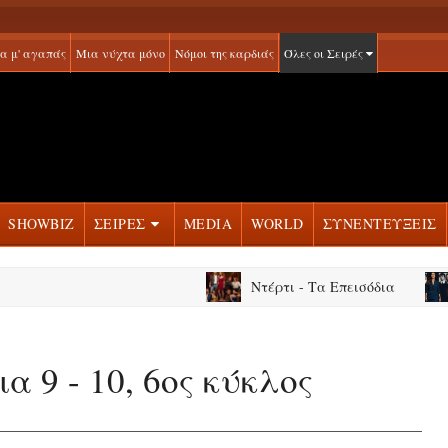
α μ' αγαπάς
Μια νύχτα μόνο
Νόμοι της καρδιάς
Όλες οι Σειρές
SHOWBIZ
ΣΕΙΡΕΣ
MEDIA
WORLD
ΣΥΝΕΝΤΕΥΞΕΙΣ
Ντέρτι - Τα Επεισόδια
Νόμ
ια 9 - 10, 6ος κύκλος