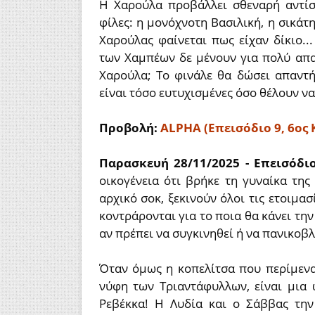
Η Χαρούλα προβάλλει σθεναρή αντίσ
φίλες: η μονόχνοτη Βασιλική, η σικάτ
Χαρούλας φαίνεται πως είχαν δίκιο..
των Χαμπέων δε μένουν για πολύ απαρ
Χαρούλα; Το φινάλε θα δώσει απαντή
είναι τόσο ευτυχισμένες όσο θέλουν να
Προβολή:
ALPHA (Επεισόδιο 9, 6ος 
Παρασκευή 28/11/2025
- Επεισόδι
οικογένεια ότι βρήκε τη γυναίκα της
αρχικό σοκ, ξεκινούν όλοι τις ετοιμα
κοντράρονται για το ποια θα κάνει τη
αν πρέπει να συγκινηθεί ή να πανικοβλη
Όταν όμως η κοπελίτσα που περίμεναν
νύφη των Τριαντάφυλλων, είναι μια 
Ρεβέκκα! Η Λυδία και ο Σάββας την