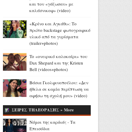
και τον «γάζωσαν» με
Europa League - Live στο
καλάσνικοφ» (video)
OΡΕΝ: ΠΑΟΚ - Άντερλεχτ
(6/8, 20:45)
«Κρίνο και Αγκάθι»: Το
Αύγουστος 06, 2026
πρώτο backstage φωτογραφικό
υλικό από τα γυρίσματα
Ευρυδίκη Βαλαβάνη για
(trailer+photos)
Γρηγόρη Μόργκαν:
«Oνειρευόμουν μια αγάπη σαν
To «ονειρικό καλοκαίρι» του
κι αυτή... και τώρα είναι η
Dax Shepard και της Kristen
πραγματική μου ζωή» (photo)
Bell (videos+photos)
Αύγουστος 06, 2026
Τα μεγάλα διλήμματα της
Βάσια Γκολφινοπούλου: «Δεν
Ευρώπης: μετανάστευση,
ήθελα σε καμία περίπτωση να
Mercosur και στέγη (video)
αφήσω τη σχολή μου» (video)
Αύγουστος 06, 2026
ΣΕΙΡΕΣ ΤΗΛΕΟΡΑΣΗΣ » More
81 χρόνια από τον ατομικό
όλεθρο σε Χιροσίμα και
Νόμοι της καρδιάς - Τα
Ναγκασάκι (videos)
Επεισόδια