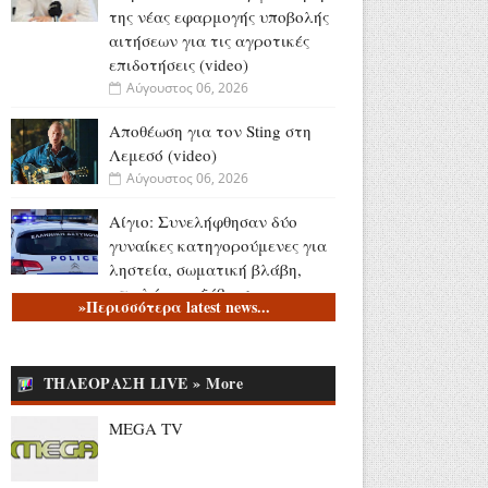
της νέας εφαρμογής υποβολής
αιτήσεων για τις αγροτικές
επιδοτήσεις (video)
Αύγουστος 06, 2026
Αποθέωση για τον Sting στη
Λεμεσό (video)
Αύγουστος 06, 2026
Αίγιο: Συνελήφθησαν δύο
γυναίκες κατηγορούμενες για
ληστεία, σωματική βλάβη,
απειλή και εξύβριση
»Περισσότερα latest news...
Αύγουστος 06, 2026
Το τελευταίο «αντίο» στον
ΤΗΛΕΟΡΑΣΗ LIVE » More
Λάκη Χαλκιά (videos)
Αύγουστος 06, 2026
MEGA TV
Κώστας Καραφώτης:
«Εκείνες... κι εγώ!» (photos)