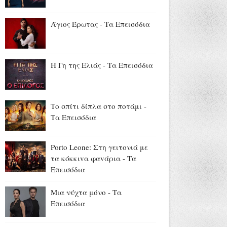
Αύγουστος 06, 2026
Νόμοι της καρδιάς: Επεισόδια
Άγιος Έρωτας - Τα Επεισόδια
23 - 24
Αύγουστος 06, 2026
13 και 15 Αυγούστου: Η ΕΡΤ
Η Γη της Ελιάς - Τα Επεισόδια
στην Ίμβρο για τον
Δεκαπενταύγουστο και την
επέτειο των 65 ετών
Το σπίτι δίπλα στο ποτάμι -
Ιερωσύνης του Οικουμενικού
Τα Επεισόδια
Πατριάρχου
Αύγουστος 06, 2026
Porto Leone: Στη γειτονιά με
τα κόκκιvα φαvάρια - Τα
Επεισόδια
Μια νύχτα μόνο - Τα
Επεισόδια