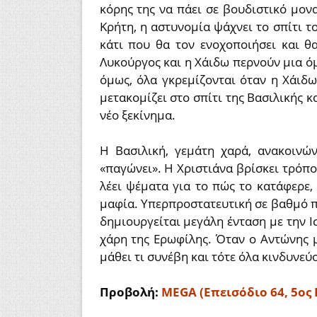
κόρης της να πάει σε βουδιστικό μονα
Κρήτη, η αστυνομία ψάχνει το σπίτι τ
κάτι που θα τον ενοχοποιήσει και θ
Λυκούργος και η Χάιδω περνούν μια ό
όμως, όλα γκρεμίζονται όταν η Χάιδ
μετακομίζει στο σπίτι της Βασιλικής κ
νέο ξεκίνημα.
Η Βασιλική, γεμάτη χαρά, ανακοινώ
«παγώνει». Η Χριστιάνα βρίσκει τρόπο
λέει ψέματα για το πώς το κατάφερε, 
μαφία. Υπερπροστατευτική σε βαθμό π
δημιουργείται μεγάλη ένταση με την Ι
χάρη της Ερωφίλης. Όταν ο Αντώνης μ
μάθει τι συνέβη και τότε όλα κινδυνε
Προβολή:
MEGA (Επεισόδιο 64, 5ος 