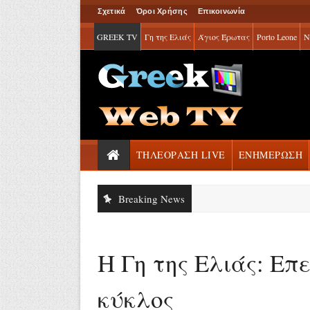
Σχετικά
Όροι Χρήσης
Επικοινωνία
GREEK TV
Γη της Ελιάς
Άγιος Έρωτας
Porto Leone
Ν
ΤΗΛΕΟΡΑΣΗ LIVE
ΕΝΗΜΕΡΩΣΗ
Breaking News
Η Γη της Ελιάς: Επει
κύκλος