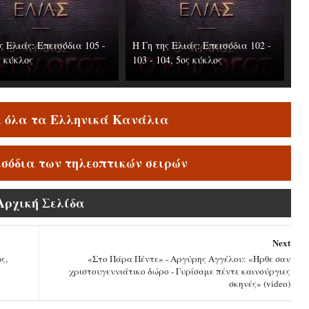
ς Ελιάς: Επεισόδια 105 -
Η Γη της Ελιάς: Επεισόδια 102 -
ς κύκλος
103 - 104, 5ος κύκλος
ε όλα τα Ελληνικά Κανάλια
ισόδια των τηλεοπτικών σειρών
Αρχική Σελίδα
Next
ς,
«Στο Πάρα Πέντε» - Αργύρης Αγγέλου: «Ήρθε σαν
χριστουγεννιάτικο δώρο - Γυρίσαμε πέντε καινούργιες
σκηνές» (video)