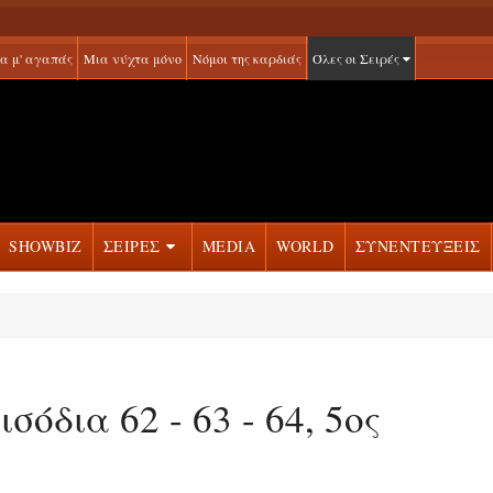
α μ' αγαπάς
Μια νύχτα μόνο
Νόμοι της καρδιάς
Όλες οι Σειρές
SHOWBIZ
ΣΕΙΡΕΣ
MEDIA
WORLD
ΣΥΝΕΝΤΕΥΞΕΙΣ
σόδια 62 - 63 - 64, 5ος