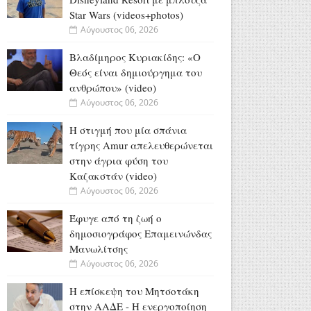
Star Wars (videos+photos)
Αύγουστος 06, 2026
Βλαδίμηρος Κυριακίδης: «Ο
Θεός είναι δημιούργημα του
ανθρώπου» (video)
Αύγουστος 06, 2026
Η στιγμή που μία σπάνια
τίγρης Amur απελευθερώνεται
στην άγρια φύση του
Καζακστάν (video)
Αύγουστος 06, 2026
Έφυγε από τη ζωή ο
δημοσιογράφος Επαμεινώνδας
Μανωλίτσης
Αύγουστος 06, 2026
Η επίσκεψη του Μητσοτάκη
στην ΑΑΔΕ - Η ενεργοποίηση