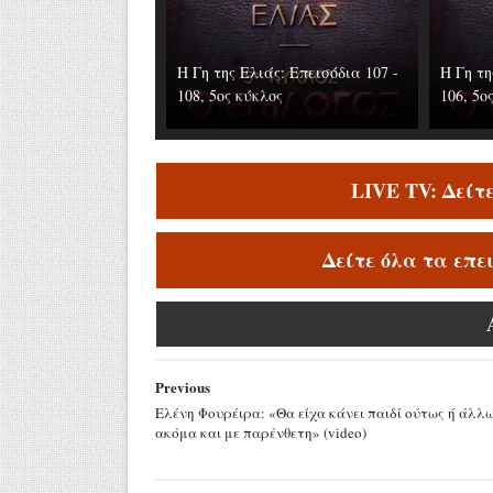
Η Γη της Ελιάς: Επεισόδια 107 -
Η Γη τη
108, 5ος κύκλος
106, 5ο
LIVE TV: Δείτ
Δείτε όλα τα επε
Previous
Ελένη Φουρέιρα: «Θα είχα κάνει παιδί ούτως ή άλλω
ακόμα και με παρένθετη» (video)