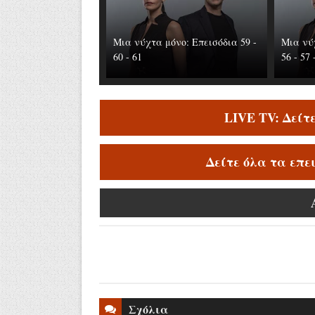
Μια νύχτα μόνο: Επεισόδια 59 -
Μια νύχ
60 - 61
56 - 57 
LIVE TV: Δείτ
Δείτε όλα τα επε
Σχόλια