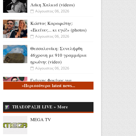
Λάκη Χαλκιά (videos)
Αύγουστος 06, 2026
Κώστας Καραφώτης:
«Εκείνες... κι εγώ!» (photos)
Αύγουστος 06, 2026
Θεσσαλονίκη: Συνελήφθη
46χρονη με 910 γραμμάρια
ηρωίvης (video)
Αύγουστος 06, 2026
Γιάννης Φακίνος για
»Περισσότερα latest news...
«Λογαριασμό» και Κατερίνα
Λιόλιου: «Δεν το είχαμε κάνει
καν πρόβα στο στούντιο»
ΤΗΛΕΟΡΑΣΗ LIVE » More
(videos)
Αύγουστος 06, 2026
MEGA TV
Ενθουσιασμένη με τον Πέτρο
Ιακωβίδη η Μαριάννα