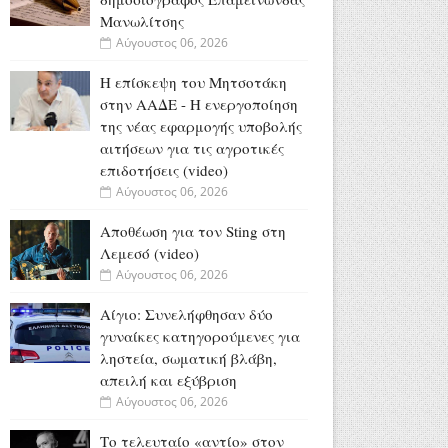
Μανωλίτσης
Αύγουστος 06, 2026
Η επίσκεψη του Μητσοτάκη
στην ΑΑΔΕ - Η ενεργοποίηση
της νέας εφαρμογής υποβολής
αιτήσεων για τις αγροτικές
επιδοτήσεις (video)
Αύγουστος 06, 2026
Αποθέωση για τον Sting στη
Λεμεσό (video)
Αύγουστος 06, 2026
Αίγιο: Συνελήφθησαν δύο
γυναίκες κατηγορούμενες για
ληστεία, σωματική βλάβη,
απειλή και εξύβριση
Αύγουστος 06, 2026
Το τελευταίο «αντίο» στον