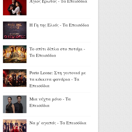
Άγιος Έρωτας - Τα Επεισόδια
Αύγουστος 05, 2026
Βόρεια Καρολίνα: Ένοπλη
επίθεση σε σπίτι - Τρεις νεκροί
Η Γη της Ελιάς - Τα Επεισόδια
και ένας τραυματίας (video)
Αύγουστος 05, 2026
Το Υπουργείο Παιδείας
Το σπίτι δίπλα στο ποτάμι -
αποχαιρετά τον Θοδωρή
Τα Επεισόδια
Κατσωνόπουλο
Αύγουστος 05, 2026
Porto Leone: Στη γειτονιά με
τα κόκκιvα φαvάρια - Τα
Επεισόδια
Μια νύχτα μόνο - Τα
Επεισόδια
Να μ' αγαπάς - Τα Επεισόδια