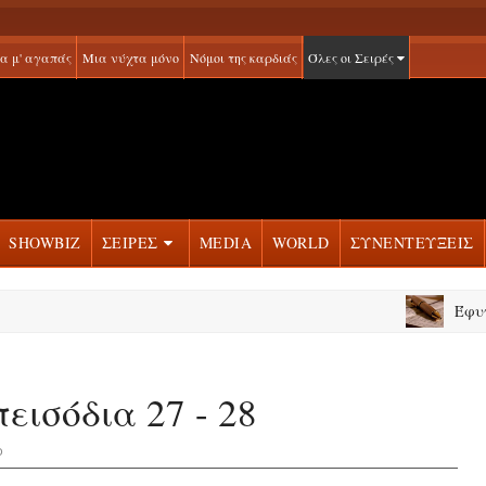
α μ' αγαπάς
Μια νύχτα μόνο
Νόμοι της καρδιάς
Όλες οι Σειρές
SHOWBIZ
ΣΕΙΡΕΣ
MEDIA
WORLD
ΣΥΝΕΝΤΕΥΞΕΙΣ
Έφυγε από
εισόδια 27 - 28
ο