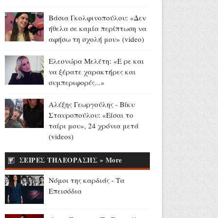
Αύγουστος 06, 2026
Βάσια Γκολφινοπούλου: «Δεν
81 χρόνια από τον ατομικό
ήθελα σε καμία περίπτωση να
όλεθρο σε Χιροσίμα και
αφήσω τη σχολή μου» (video)
Ναγκασάκι (videos)
Αύγουστος 06, 2026
Ελεονώρα Μελέτη: «Ε ρε και
να ξέρατε χαρακτήρες και
Νόμοι της καρδιάς: Επεισόδια
συμπεριφορές...»
23 - 24
Αύγουστος 06, 2026
Αλέξης Γεωργούλης - Βίκυ
Λάμπρος Κωνσταντάρας: H
Σταυροπούλου: «Είσαι το
συγκινητική ανάρτηση για τον
ταίρι μου», 24 χρόνια μετά
πατέρα του - «Τα πρώτα
(videos)
γενέθλια που δεν θα με πάρεις
τηλέφωνο» (video)
ΣΕΙΡΕΣ ΤΗΛΕΟΡΑΣΗΣ » More
Αύγουστος 05, 2026
Νόμοι της καρδιάς - Τα
Η Αποστολία Ζώη ποζάρει με
Επεισόδια
το μαγιό της - «Χαρούμενη,
γεμάτη αλμύρα» (photos)