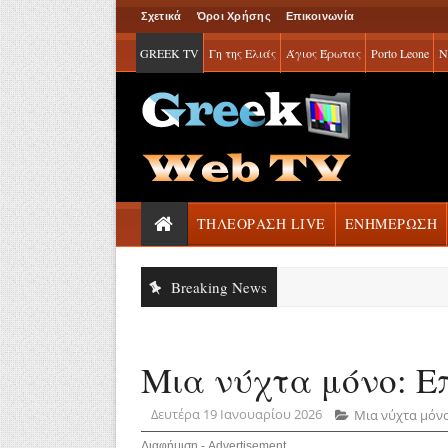
Σχετικά
Όροι Χρήσης
Επικοινωνία
GREEK TV
Γη της Ελιάς
Άγιος Έρωτας
Porto Leone
Ν
ΤΗΛΕΟΡΑΣΗ LIVE
ΕΝΗΜΕΡΩΣΗ
Breaking News
Μια νύχτα μόνο: Επ
Δευτέρα 19 Ιανουαρίου 2026
Μια νύχτα μόν
Διαφήμιση - Advertisement