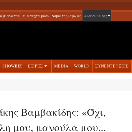
α μ' αγαπάς
Μια νύχτα μόνο
Νόμοι της καρδιάς
Όλες οι Σειρές
SHOWBIZ
ΣΕΙΡΕΣ
MEDIA
WORLD
ΣΥΝΕΝΤΕΥΞΕΙΣ
Τάκης Βαμβακίδης: «Όχι,
λη μου, μανούλα μου...