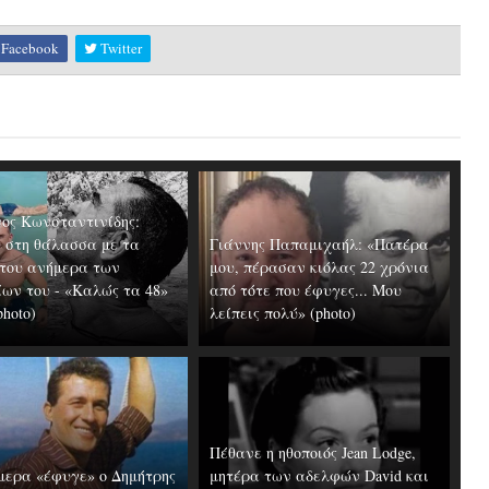
Facebook
Twitter
ος Κωνσταντινίδης:
ς στη θάλασσα με τα
Γιάννης Παπαμιχαήλ: «Πατέρα
 του ανήμερα των
μου, πέρασαν κιόλας 22 χρόνια
ίων του - «Καλώς τα 48»
από τότε που έφυγες... Μου
photo)
λείπεις πολύ» (photo)
Πέθανε η ηθοποιός Jean Lodge,
μερα «έφυγε» ο Δημήτρης
μητέρα των αδελφών David και