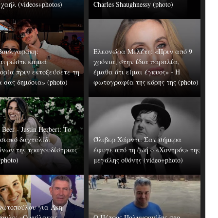
αήλ (videos+photos)
Charles Shaughnessy (photo)
Βουλγαράκη:
Ελεονώρα Μελέτη: «Πριν από 9
αυρώστε καμιά
χρόνια, στην ίδια παραλία,
ορία πριν εκτοξεύσετε τη
έμαθα ότι είμαι έγκυος» - Η
 σας δημόσια» (photo)
φωτογραφία της κόρης της (photo)
Beer - Justin Herbert: Το
σιακό δαχτυλίδι
Όλιβερ Χάρντι: Σαν σήμερα
νων της τραγουδίστριας
έφυγε από τη ζωή ο «Χοντρός» της
+photo)
μεγάλης οθόνης (video+photo)
Φωτοπούλου για Άκη
ουλο: «Ο φύλακας
Ο Πέτρος Πολυχρονίδης στο