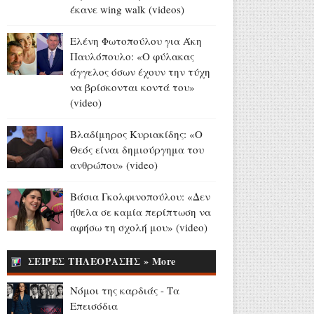
Ελένη Βουλγαράκη:
έκανε wing walk (videos)
«Διασταυρώστε καμιά
πληροφορία πριν εκτοξεύσετε
Ελένη Φωτοπούλου για Άκη
τη βλακεία σας δημόσια»
Παυλόπουλο: «Ο φύλακας
(photo)
άγγελος όσων έχουν την τύχη
Αύγουστος 07, 2026
να βρίσκονται κοντά του»
(video)
Ντέρτι - Τα Επεισόδια
Αύγουστος 07, 2026
Βλαδίμηρος Κυριακίδης: «Ο
Θεός είναι δημιούργημα του
ανθρώπου» (video)
Νόμοι της καρδιάς: Επεισόδια
25 - 26
Βάσια Γκολφινοπούλου: «Δεν
Αύγουστος 07, 2026
ήθελα σε καμία περίπτωση να
Φθιώτιδα: Εντοπίστηκε φυτεία
αφήσω τη σχολή μου» (video)
με περισσότερα από 2.000
δενδρύλλια κάνναβης (video)
ΣΕΙΡΕΣ ΤΗΛΕΟΡΑΣΗΣ » More
Αύγουστος 07, 2026
Νόμοι της καρδιάς - Τα
Πέθανε η δημοσιογράφος
Επεισόδια