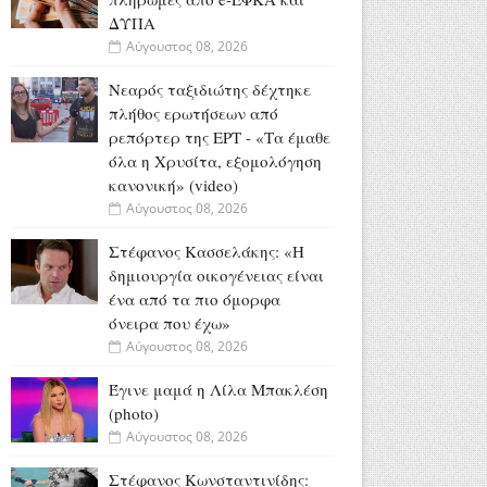
ΔΥΠΑ
Αύγουστος 08, 2026
Νεαρός ταξιδιώτης δέχτηκε
πλήθος ερωτήσεων από
ρεπόρτερ της ΕΡΤ - «Τα έμαθε
όλα η Χρυσίτα, εξομολόγηση
κανονική» (video)
Αύγουστος 08, 2026
Στέφανος Κασσελάκης: «Η
δημιουργία οικογένειας είναι
ένα από τα πιο όμορφα
όνειρα που έχω»
Αύγουστος 08, 2026
Έγινε μαμά η Λίλα Μπακλέση
(photo)
Αύγουστος 08, 2026
Στέφανος Κωνσταντινίδης: