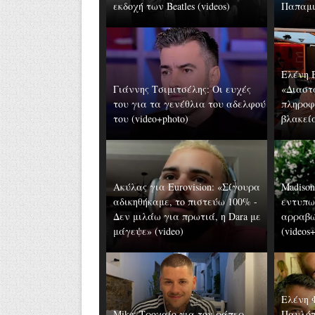
εκδοχή των Beatles (videos)
Παπαμιχ
Ελένη 
Γιάννης Τσιμιτσέλης: Οι ευχές
«Διαστ
του για τα γενέθλια του αδελφού
πληροφ
του (video+photo)
βλακεία
Ακύλας για Eurovision: «Σίγουρα
Madison 
αδικηθήκαμε, το πιστεύω 100% -
εντυπω
Δεν μιλάω για πρωτιά, η Dara με
αρραβώ
μάγεψε» (video)
(videos
Ελένη 
Mike: Τροχαίο για τον ράπερ -
Παυλόπ