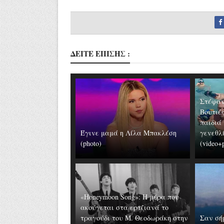
ΔΕΙΤΕ ΕΠΙΣΗΣ :
Στέφαν
Βουτιέ
παιδιά
Έγινε μαμά η Λίλα Μπακλέση
γενεθλ
(photo)
(video+
«Honeymoon Song»: Η μέρα που
ακούγεται στα ερτζιανά το
τραγούδι του Μ. Θεοδωράκη στην
Σαν σή