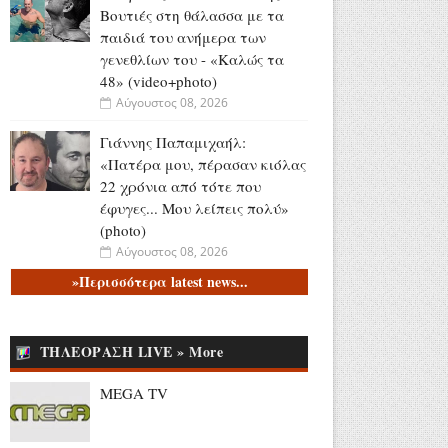
Βουτιές στη θάλασσα με τα
παιδιά του ανήμερα των
γενεθλίων του - «Καλώς τα
48» (video+photo)
Αύγουστος 08, 2026
Γιάννης Παπαμιχαήλ:
«Πατέρα μου, πέρασαν κιόλας
22 χρόνια από τότε που
έφυγες... Μου λείπεις πολύ»
(photo)
Αύγουστος 08, 2026
»Περισσότερα latest news...
Παγκόσμιο Στίβου Κ20:
Δεύτερο πανελλήνιο ρεκόρ
για τη Δανάη Μπακογιάννη
ΤΗΛΕΟΡΑΣΗ LIVE » More
(video+photo)
Αύγουστος 08, 2026
MEGA TV
«Honeymoon Song»: Η μέρα
που ακούγεται στα ερτζιανά