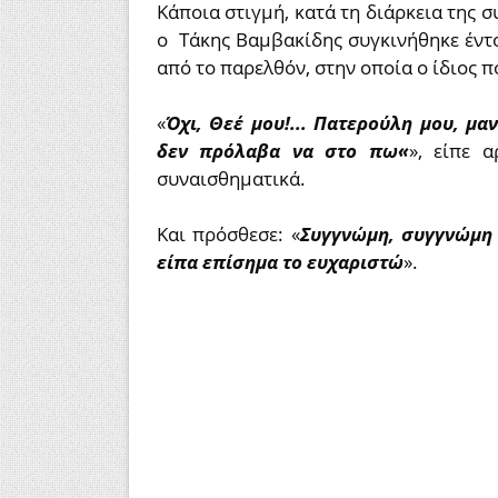
Κάποια στιγμή, κατά τη διάρκεια της σ
ο Τάκης Βαμβακίδης συγκινήθηκε έντ
από το παρελθόν, στην οποία ο ίδιος π
«
Όχι, Θεέ μου!... Πατερούλη μου, μα
δεν πρόλαβα να στο πω«
», είπε 
συναισθηματικά.
Και πρόσθεσε: «
Συγγνώμη, συγγνώμη 
είπα επίσημα το ευχαριστώ
».