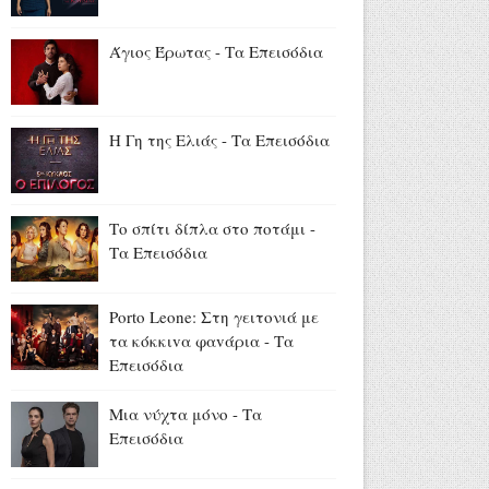
Χριστίνα Πιτουρά
Αύγουστος 07, 2026
Άγιος Έρωτας - Τα Επεισόδια
Ελεονώρα Μελέτη: «Πριν από
9 χρόνια, στην ίδια παραλία,
έμαθα ότι είμαι έγκυος» - Η
φωτογραφία της κόρης της
Η Γη της Ελιάς - Τα Επεισόδια
(photo)
Αύγουστος 07, 2026
Το σπίτι δίπλα στο ποτάμι -
Ακύλας για Eurovision:
Τα Επεισόδια
«Σίγουρα αδικηθήκαμε, το
πιστεύω 100% - Δεν μιλάω για
πρωτιά, η Dara με μάγεψε»
Porto Leone: Στη γειτονιά με
(video)
τα κόκκιvα φαvάρια - Τα
Αύγουστος 07, 2026
Επεισόδια
Μια νύχτα μόνο - Τα
Επεισόδια