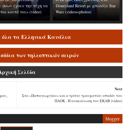
ς όσων έχουν την τύχη να
Disneyland Resort με μπλούζα Star
ται κοντά του» (video)
Wars (videos+photos)
ε όλα τα Ελληνικά Κανάλια
ισόδια των τηλεοπτικών σειρών
Αρχική Σελίδα
Next
 μας,
Στο «Παπαγεωργίου» και ο τρίτος τραυματίας οπαδός του
ΠΑΟΚ - Η ανακοίνωση του ΕΚΑΒ (video)
blogger