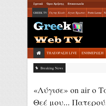
Σχετικά
Όροι Χρήσης
Επικοινωνία
GREEK TV
Γη της Ελιάς
Άγιος Έρωτας
Porto Leone
Ν
ΤΗΛΕΟΡΑΣΗ LIVE
ΕΝΗΜΕΡΩΣΗ
Breaking News
«Λύγισε» on air ο 
Θεέ μου... Πατερού