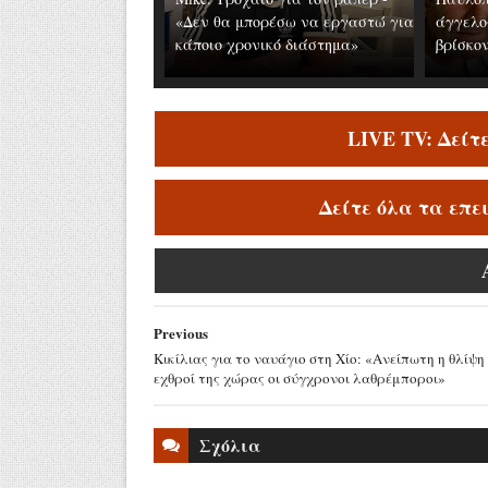
«Δεν θα μπορέσω να εργαστώ για
άγγελο
κάποιο χρονικό διάστημα»
βρίσκον
LIVE TV: Δείτ
Δείτε όλα τα επε
Previous
Κικίλιας για το ναυάγιο στη Χίο: «Aνείπωτη η θλίψη
εχθροί της χώρας οι σύγχρονοι λαθρέμποροι»
Σχόλια