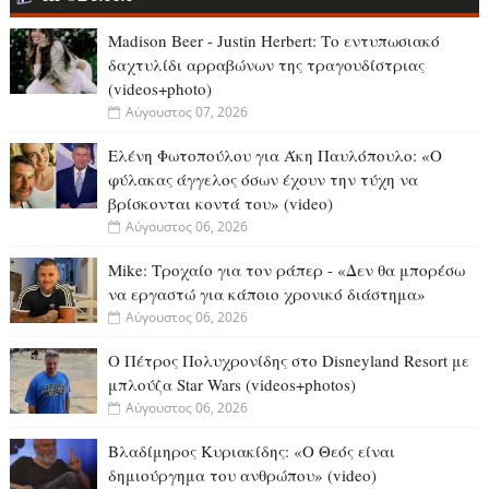
Madison Beer - Justin Herbert: Το εντυπωσιακό
δαχτυλίδι αρραβώνων της τραγουδίστριας
(videos+photo)
Αύγουστος 07, 2026
Ελένη Φωτοπούλου για Άκη Παυλόπουλο: «Ο
φύλακας άγγελος όσων έχουν την τύχη να
βρίσκονται κοντά του» (video)
Αύγουστος 06, 2026
Mike: Τροχαίο για τον ράπερ - «Δεν θα μπορέσω
να εργαστώ για κάποιο χρονικό διάστημα»
Αύγουστος 06, 2026
Ο Πέτρος Πολυχρονίδης στο Disneyland Resort με
μπλούζα Star Wars (videos+photos)
Αύγουστος 06, 2026
Βλαδίμηρος Κυριακίδης: «Ο Θεός είναι
δημιούργημα του ανθρώπου» (video)