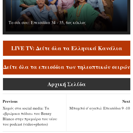
Το σόι σου: Επεισόδια 34 - 35, 6ος κύκλος
LIVE TV: Δείτε όλα τα Ελληνικά Κανάλια
Δείτε όλα τα επεισόδια των τηλεοπτικών σειρών
Αρχική Σελίδα
Previous
Next
Χαμός στα social media: Tα
Μπαμπά σ' αγαπώ: Επεισόδια 9 -10
«βρώμικα πόδια» του Benny
Blanco στην πρεμιέρα του νέου
του podcast (video+photos)