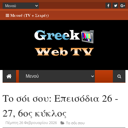
Μενού (TV + Σειρές)
Το σόι σου: Επεισόδια 26 -
27, 6ος κύκλος
Πέμπτη 26 Φεβρουαρίου 2026
Το σόι σου