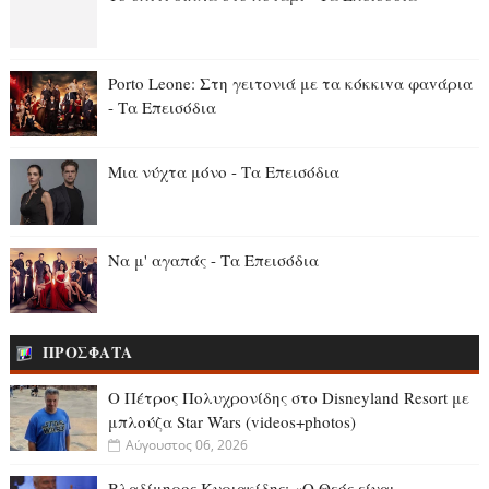
Porto Leone: Στη γειτονιά με τα κόκκιvα φαvάρια
- Τα Επεισόδια
Μια νύχτα μόνο - Τα Επεισόδια
Να μ' αγαπάς - Τα Επεισόδια
ΠΡΟΣΦΑΤΑ
Ο Πέτρος Πολυχρονίδης στο Disneyland Resort με
μπλούζα Star Wars (videos+photos)
Αύγουστος 06, 2026
Βλαδίμηρος Κυριακίδης: «Ο Θεός είναι