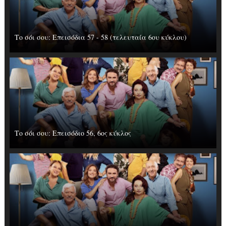
Το σόι σου: Επεισόδια 57 - 58 (τελευταία 6ου κύκλου)
Το σόι σου: Επεισόδιo 56, 6ος κύκλος