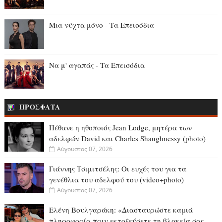
Μια νύχτα μόνο - Τα Επεισόδια
Να μ' αγαπάς - Τα Επεισόδια
ΠΡΟΣΦΑΤΑ
Πέθανε η ηθοποιός Jean Lodge, μητέρα των
αδελφών David και Charles Shaughnessy (photo)
Αύγουστος 07, 2026
Γιάννης Τσιμιτσέλης: Οι ευχές του για τα
γενέθλια του αδελφού του (video+photo)
Αύγουστος 07, 2026
Ελένη Βουλγαράκη: «Διασταυρώστε καμιά
πληροφορία πριν εκτοξεύσετε τη βλακεία σας