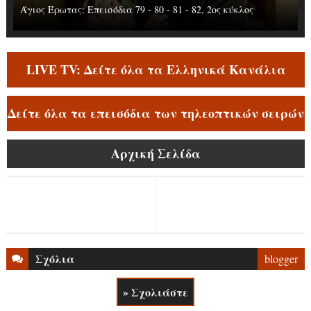
Άγιος Έρωτας: Επεισόδια 79 - 80 - 81 - 82, 2ος κύκλος
LIVE TV: Δείτε όλα τα Ελληνικά Κανάλια
Δείτε όλα τα επεισόδια των τηλεοπτικών σειρών
Αρχική Σελίδα
Σχόλια
blogger
» Σχολιάστε