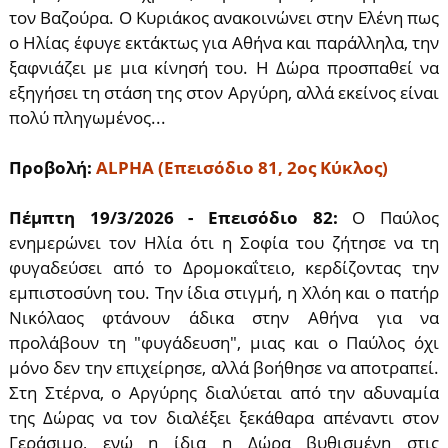
τον Βαζούρα. Ο Κυριάκος ανακοινώνει στην Ελένη πως
ο Ηλίας έφυγε εκτάκτως για Αθήνα και παράλληλα, την
ξαφνιάζει με μια κίνησή του. Η Δώρα προσπαθεί να
εξηγήσει τη στάση της στον Αργύρη, αλλά εκείνος είναι
πολύ πληγωμένος...
Προβολή:
ALPHA (Επεισόδιο 81, 2ος Κύκλος)
Πέμπτη 19/3/2026 - Επεισόδιο 82:
Ο Παύλος
ενημερώνει τον Ηλία ότι η Σοφία του ζήτησε να τη
φυγαδεύσει από το Δρομοκαΐτειο, κερδίζοντας την
εμπιστοσύνη του. Την ίδια στιγμή, η Χλόη και ο πατήρ
Νικόλαος φτάνουν άδικα στην Αθήνα για να
προλάβουν τη "φυγάδευση", μιας και ο Παύλος όχι
μόνο δεν την επιχείρησε, αλλά βοήθησε να αποτραπεί.
Στη Στέρνα, ο Αργύρης διαλύεται από την αδυναμία
της Δώρας να τον διαλέξει ξεκάθαρα απέναντι στον
Γεράσιμο, ενώ η ίδια η Δώρα βυθισμένη στις